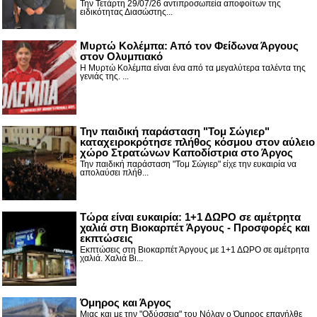
Την Τετάρτη 29/07/26 αντιπροσωπεία αποφοίτων της
ειδικότητας Διασώστης...
Μυρτώ Κολέμπα: Από τον Φείδωνα Άργους
στον Ολυμπιακό
Η Μυρτώ Κολέμπα είναι ένα από τα μεγαλύτερα ταλέντα της
γενιάς της. ...
Την παιδική παράσταση "Τομ Σώγιερ"
καταχειροκρότησε πλήθος κόσμου στον αύλειο
χώρο Στρατώνων Καποδίστρια στο Άργος
Την παιδική παράσταση "Τομ Σώγιερ" είχε την ευκαιρία να
απολαύσει πλήθ...
Τώρα είναι ευκαιρία: 1+1 ΔΩΡΟ σε αμέτρητα
χαλιά στη Βιοκαρπέτ Άργους - Προσφορές και
εκπτώσεις
Εκπτώσεις στη Βιοκαρπέτ Άργους με 1+1 ΔΩΡΟ σε αμέτρητα
χαλιά. Χαλιά Βι...
Όμηρος και Άργος
Μιας και με την "Οδύσσεια" του Νόλαν ο Όμηρος επανήλθε