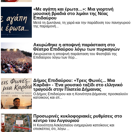
«Με αγάπη και έρωτα…»: Μια γιορτινή
μουσική βραδιά στο λιμάνι της Νέας
Επιδαύρου
Μετά τη ζωντάνια, τη χαρά και την παράδοση του πανηγυριού
της παραμονή...
Ακυρώθηκε η αποψινή παράσταση στο
Θέατρο Επιδαύρου λόγω των πυρκαγιών
Ακυρώνεται η αποψινή παράσταση του Φεστιβάλ της
Επιδαύρου λόγω των πύρ...
Δήμος Επιδαύρου: «Τρεις Φωνές... Μια
Καρδιά» - Ένα μουσικό ταξίδι στο ελληνικό
τραγούδι στην Πλατεία Δήμαινας
Ο Δήμος Επιδαύρου και η Κοινότητα Δήμαινας προσκαλούν
κατοίκους και επ...
Προσωρινές κυκλοφοριακές ρυθμίσεις στο
κέντρο του Λυγουριού
Η Κοινότητα Ασκληπιείου ενημερώνει κατοίκους και
επισκέπτες ότι, λόγω ...