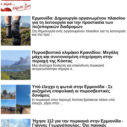
Ερμιονίδα: Δημιουργία οργανωμένου πλαισίου
για τη λειτουργία και την προστασία των
πεζοπορικών διαδρομών
Στη δημιουργία ενός οργανωμένου πλαισίου για τη λειτουργία
και την προ...
Πυροσβεστικό κλιμάκιο Κρανιδίου: Μεγάλη
μάχη και συντονισμένη επιχείρηση στην
περιοχή της Κόστας
Μια ιδιαίτερα δύσκολη και επικίνδυνη πυρκαγιά
αντιμετωπίστηκε σήμερα σ...
Υπό έλεγχο η φωτιά στην Ερμιονίδα - Σε
αυξημένη επιφυλακή οι πυροσβεστικές
δυνάμεις
Η πυρκαγιά στην περιοχή Χινίτσα βρίσκεται πλέον υπό
έλεγχο, χάρη στην ...
Ήχησε 112 για την πυρκαγιά στην Ερμιονίδα -
Γιάννης Γεωργόπουλος: Όχι πανικός