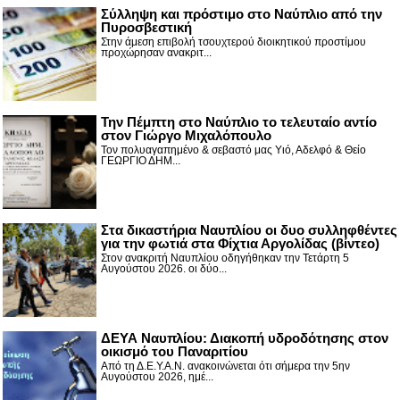
Σύλληψη και πρόστιμο στο Ναύπλιο από την
Πυροσβεστική
Στην άμεση επιβολή τσουχτερού διοικητικού προστίμου
προχώρησαν ανακριτ...
Την Πέμπτη στο Ναύπλιο το τελευταίο αντίο
στον Γιώργο Μιχαλόπουλο
Τον πολυαγαπημένο & σεβαστό μας Υιό, Αδελφό & Θείο
ΓΕΩΡΓΙΟ ΔΗΜ...
Στα δικαστήρια Ναυπλίου οι δυο συλληφθέντες
για την φωτιά στα Φίχτια Αργολίδας (βίντεο)
Στον ανακριτή Ναυπλίου οδηγήθηκαν την Τετάρτη 5
Αυγούστου 2026. οι δύο...
ΔΕΥΑ Ναυπλίου: Διακοπή υδροδότησης στον
οικισμό του Παναριτίου
Από τη Δ.Ε.Υ.Α.Ν. ανακοινώνεται ότι σήμερα την 5ην
Αυγούστου 2026, ημέ...