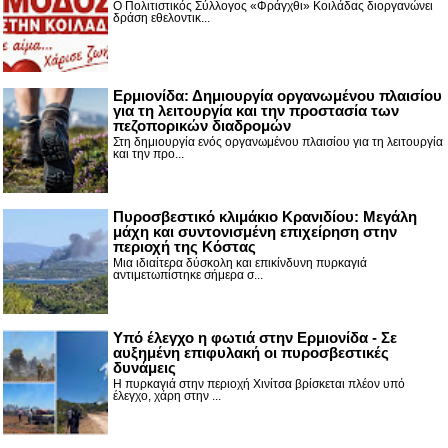
Ο Πολιτιστικός Σύλλογος «Φράγχθι» Κοιλάδας διοργανώνει
δράση εθελοντικ...
Ερμιονίδα: Δημιουργία οργανωμένου πλαισίου
για τη λειτουργία και την προστασία των
πεζοπορικών διαδρομών
Στη δημιουργία ενός οργανωμένου πλαισίου για τη λειτουργία
και την προ...
Πυροσβεστικό κλιμάκιο Κρανιδίου: Μεγάλη
μάχη και συντονισμένη επιχείρηση στην
περιοχή της Κόστας
Μια ιδιαίτερα δύσκολη και επικίνδυνη πυρκαγιά
αντιμετωπίστηκε σήμερα σ...
Υπό έλεγχο η φωτιά στην Ερμιονίδα - Σε
αυξημένη επιφυλακή οι πυροσβεστικές
δυνάμεις
Η πυρκαγιά στην περιοχή Χινίτσα βρίσκεται πλέον υπό
έλεγχο, χάρη στην ...