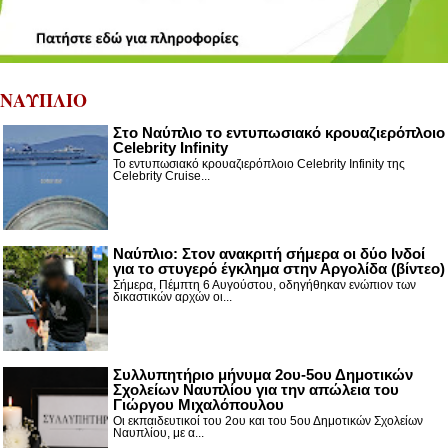
ΝΑΥΠΛΙΟ
Στο Ναύπλιο το εντυπωσιακό κρουαζιερόπλοιο
Celebrity Infinity
Το εντυπωσιακό κρουαζιερόπλοιο Celebrity Infinity της
Celebrity Cruise...
Nαύπλιο: Στον ανακριτή σήμερα οι δύο Ινδοί
για το στυγερό έγκλημα στην Αργολίδα (βίντεο)
Σήμερα, Πέμπτη 6 Αυγούστου, οδηγήθηκαν ενώπιον των
δικαστικών αρχών οι...
Συλλυπητήριο μήνυμα 2ου-5ου Δημοτικών
Σχολείων Ναυπλίου για την απώλεια του
Γιώργου Μιχαλόπουλου
Οι εκπαιδευτικοί του 2ου και του 5ου Δημοτικών Σχολείων
Ναυπλίου, με α...