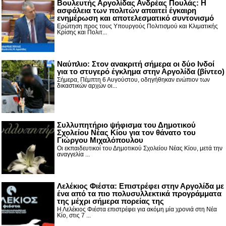
Βουλευτής Αργολίδας Ανδρέας Πουλάς: Η
ασφάλεια των πολιτών απαιτεί έγκαιρη
ενημέρωση και αποτελεσματικό συντονισμό
Ερώτηση προς τους Υπουργούς Πολιτισμού και Κλιματικής
Κρίσης και Πολιτ...
Nαύπλιο: Στον ανακριτή σήμερα οι δύο Ινδοί
για το στυγερό έγκλημα στην Αργολίδα (βίντεο)
Σήμερα, Πέμπτη 6 Αυγούστου, οδηγήθηκαν ενώπιον των
δικαστικών αρχών οι...
Συλλυπητήριο ψήφισμα του Δημοτικού
Σχολείου Νέας Κίου για τον θάνατο του
Γιώργου Μιχαλόπουλου
Οι εκπαιδευτικοί του Δημοτικού Σχολείου Νέας Κίου, μετά την
αναγγελία ...
Λελέκιος Φιέστα: Επιστρέφει στην Αργολίδα με
ένα από τα πιο πολυσυλλεκτικά προγράμματα
της μέχρι σήμερα πορείας της
Η Λελέκιος Φιέστα επιστρέφει για ακόμη μία χρονιά στη Νέα
Κίο, στις 7 ...