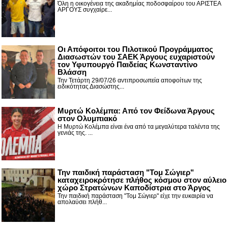
Όλη η οικογένεια της ακαδημίας ποδοσφαίρου του ΑΡΙΣΤΕΑ
ΑΡΓΟΥΣ συγχαίρε...
Οι Απόφοιτοι του Πιλοτικού Προγράμματος
Διασωστών του ΣΑΕΚ Άργους ευχαριστούν
τον Υφυπουργό Παιδείας Κωνσταντίνο
Βλάσση
Την Τετάρτη 29/07/26 αντιπροσωπεία αποφοίτων της
ειδικότητας Διασώστης...
Μυρτώ Κολέμπα: Από τον Φείδωνα Άργους
στον Ολυμπιακό
Η Μυρτώ Κολέμπα είναι ένα από τα μεγαλύτερα ταλέντα της
γενιάς της. ...
Την παιδική παράσταση "Τομ Σώγιερ"
καταχειροκρότησε πλήθος κόσμου στον αύλειο
χώρο Στρατώνων Καποδίστρια στο Άργος
Την παιδική παράσταση "Τομ Σώγιερ" είχε την ευκαιρία να
απολαύσει πλήθ...