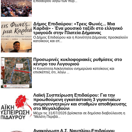
Επιδαύρου λόγω των πύρ...
Δήμος Επιδαύρου: «Τρεις Φωνές... Μια
Καρδιά» - Ένα μουσικό ταξίδι στο ελληνικό
τραγούδι στην Πλατεία Δήμαινας
Ο Δήμος Επιδαύρου και η Κοινότητα Δήμαινας προσκαλούν
κατοίκους και επ...
Προσωρινές κυκλοφοριακές ρυθμίσεις στο
κέντρο του Λυγουριού
Η Κοινότητα Ασκληπιείου ενημερώνει κατοίκους και
επισκέπτες ότι, λόγω ...
Λαϊκή Συσπείρωση Επιδαύρου: Για την
προωθούμενη εγκατάσταση 3 γιγαντιαίων
ανεμογεννητριών και σταθμών αποθήκευσης
στο Μεγαλοβούνι
Μέχρι τις 31/07/2026 βρίσκεται σε δημόσια διαβούλευση η
“Μελέτη Περιβά...
Ανακοίνωση Α.Σ. Ναυπλίου-Επιδαύρου