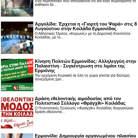
Ένα περιστατικό που αποδεικνύει ότι για έναν πυροσβέστη το
καθήκον δε...
Αργολίδα: Έρχεται η «Γιορτή του Ψαρά» στις 8
Αυγούστου στην Κοιλάδα Ερμιονίδας
Ο Αθλητικός Όμιλος «Κορωνίς» με τη Δημοτική Κοινότητα
Κοιλάδας, με το...
Κίνηση Πολιτών Ερμιονίδας: Αλληλεγγύη στην
Παλαιστίνη - Συγκέντρωση στο λιμάνι της
Ερμιόνης
Την ερχόμενη Κυριακή σε όλη τη χώρα γίνεται για δεύτερη
συνεχόμενη χρο...
Δράση εθελοντικής αιμοδοσίας από τον
Πολιτιστικό Σύλλογο «Φράγχθι» Κοιλάδας
Ο Πολιτιστικός Σύλλογος «Φράγχθι» Κοιλάδας διοργανώνει
δράση εθελοντικ...
Ερμιονίδα: Δημιουργία οργανωμένου πλαισίου