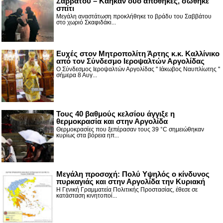
Σαββάτου – Κάηκαν δύο αποθήκες, σώθηκε
σπίτι
Μεγάλη αναστάτωση προκλήθηκε το βράδυ του Σαββάτου
στο χωριό Σκαφιδάκι...
Ευχές στον Μητροπολίτη Άρτης κ.κ. Καλλίνικο
από τον Σύνδεσμο Ιεροψαλτών Αργολίδας
Ο Σύνδεσμος Ιεροψαλτών Αργολίδας '' Ιάκωβος Ναυπλίωτης ''
σήμερα 8 Αυγ...
Τους 40 βαθμούς κελσίου άγγιξε η
θερμοκρασία και στην Αργολίδα
Θερμοκρασίες που ξεπέρασαν τους 39 °C σημειώθηκαν
κυρίως στα βόρεια ηπ...
Μεγάλη προσοχή: Πολύ Υψηλός ο κίνδυνος
πυρκαγιάς και στην Αργολίδα την Κυριακή
Η Γενική Γραμματεία Πολιτικής Προστασίας, έθεσε σε
κατάσταση κινητοποί...