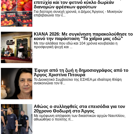
επιτυχία και τον φετινό κύκλο δωρεάν
διανομών φρέσκων φρούτων
Για δεύτερη συνεχή χρονιά, ο Δήμος Άργους - Μυκηνών
επιβεβαιώνει την έ...
ΚΙΑΝΑ 2026: Με συγκίνηση παρακολούθησε το
κοινό την παράσταση "Τα χαΐρια μας εδώ"
Με την αλήθεια που εδώ και 104 χρόνια κουβαλάει η
προσφυγική ψυχή και ...
Έφυγε από τη ζωή η δημοσιογράφος από το
Άργος Χριστίνα Πιτουρά
Το Διοικητικό Συμβούλιο της ΕΣΗΕΑ με ιδιαίτερη θλίψη
ανακοινώνει τον θ...
Αθώος ο συλληφθείς στα επεισόδια για τον
20χρονο Θοδωρή στο Άργος
Με ομόφωνη απόφαση των δικαστικών αρχών Ναυπλίου,
αθωώθηκε ο πολίτης π...