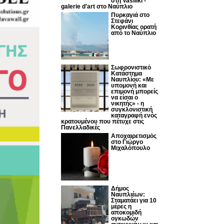
στη Vasiliki -
galerie d'art στο Ναύπλιο
Πυρκαγιά στο
Στεφάνι
Κορινθίας ορατή
από το Ναύπλιο
Σωφρονιστικό
Κατάστημα
Ναυπλίου: «Με
υπομονή και
επιμονή μπορείς
να είσαι ο
νικητής» - η
συγκλονιστική
καταγραφή ενός
κρατουμένου που πέτυχε στις
Πανελλαδικές
Αποχαιρετισμός
στο Γιώργο
Μιχαλόπουλο
Δήμος
Ναυπλιέων:
Σταματάει για 10
μέρες η
αποκομιδή
ογκωδών