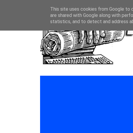
This site uses cookies from Google to de
are shared with Google along with perfo
statistics, and to detect and address a