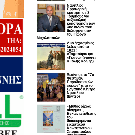
Ναύπλιο:
Προσωρινή
κράτηση σε 3
Τούρκους για
σεξουαλική
κακοποίηση των
δυο Ινδών που
δολοφόνησαν
τον Γιώργο
Μιχαλόπουλο
Δυο ξεχασμένες
λέξεις από το
1821 :
«Ταμπούρι» και
«Γράνα» (γράφει
ο Τόλης Κοΐνης)
Ξεκίνησε το "7ο
Φεστιβάλ
Παραδοσιακών
χορών" από το
Εργατικό Κέντρο
Ναυπλίου
(βίντεο)
«Μύθος δίχως
αίνιγμα»:
Εγκαίνια έκθεσης
του
διακεκριμένου
εικαστικού
Κωνσταντίνου
Σπυρόπουλου