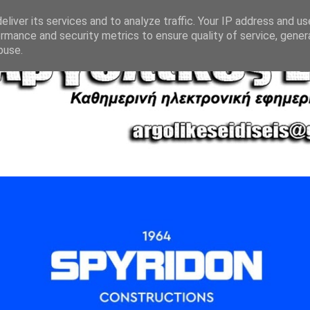
liver its services and to analyze traffic. Your IP address and u
rmance and security metrics to ensure quality of service, gene
buse.