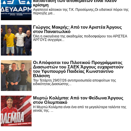
κατάσταση των αποθεμάτων είναι πλέον
κρίσιμη
Αγαπητοί κάτοικοι της Τ.Κ. Προσύμνης,Οι υδατικοί πόροι της
περιοχής μα...
Γιώργος Μακρής: Από τον Αριστέα Άργους
στον Παναιτωλικό
Όλη η οικογένεια της ακαδημίας ποδοσφαίρου του ΑΡΙΣΤΕΑ
ΑΡΓΟΥΣ συγχαίρε...
Οι Απόφοιτοι του Πιλοτικού Προγράμματος
Διασωστών του ΣΑΕΚ Άργους ευχαριστούν
τον Υφυπουργό Παιδείας Κωνσταντίνο
Βλάσση
Την Τετάρτη 29/07/26 αντιπροσωπεία αποφοίτων της
ειδικότητας Διασώστης...
Μυρτώ Κολέμπα: Από τον Φείδωνα Άργους
στον Ολυμπιακό
Η Μυρτώ Κολέμπα είναι ένα από τα μεγαλύτερα ταλέντα της
γενιάς της. ...