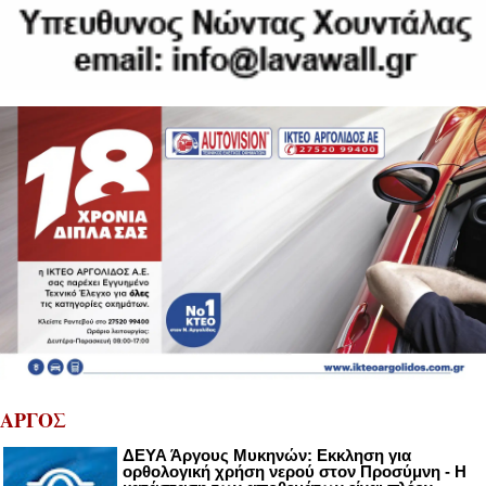
ΑΡΓΟΣ
ΔΕΥΑ Άργους Μυκηνών: Εκκληση για
ορθολογική χρήση νερού στον Προσύμνη - Η