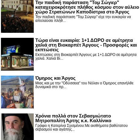
Την παιδική παράσταση "Τομ Σώγιερ"
καταχειροκρότησε πλήθος κόσμου στον αύλειο
χώρο Στρατώνων Καποδίστρια στο Άργος
Την παιδική παράσταση "Τομ Σώγιερ" είχε την ευκαιρία να
απολαύσει πλήθ...
Τώρα είναι ευκαιρία: 1+1 ΔΩΡΟ σε αμέτρητα
χαλιά στη Βιοκαρπέτ Άργους - Προσφορές και
εκπτώσεις
Εκπτώσεις στη Βιοκαρπέτ Άργους με 1+1 ΔΩΡΟ σε αμέτρητα
χαλιά. Χαλιά Βι...
Όμηρος και Άργος
Μιας και με την "Οδύσσεια" του Νόλαν ο Όμηρος επανήλθε
δυναμικά στο πρ...
Χρόνια πολλά στον Σεβασμιώτατο
Μητροπολίτη Άρτης κ.κ. Καλλίνικο
Γράφει η Κατερίνα Σχισμένου:Με αισθήματα βαθύτατου
σεβασμού και αγάπης...