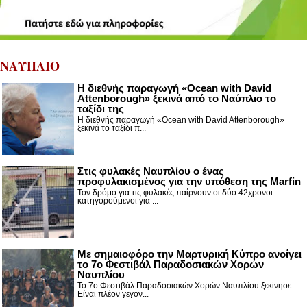
ΝΑΥΠΛΙΟ
Η διεθνής παραγωγή «Ocean with David
Attenborough» ξεκινά από το Ναύπλιο το
ταξίδι της
Η διεθνής παραγωγή «Ocean with David Attenborough»
ξεκινά το ταξίδι π...
Στις φυλακές Ναυπλίου ο ένας
προφυλακισμένος για την υπόθεση της Marfin
Τον δρόμο για τις φυλακές παίρνουν οι δύο 42χρονοι
κατηγορούμενοι για ...
Με σημαιοφόρο την Μαρτυρική Κύπρο ανοίγει
το 7ο Φεστιβάλ Παραδοσιακών Χορών
Ναυπλίου
Το 7ο Φεστιβάλ Παραδοσιακών Χορών Ναυπλίου ξεκίνησε.
Είναι πλέον γεγον...