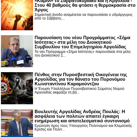
«Καμίνι» το Σαββατοκύριακο και η Αργολίδα -
Στου 40 βαθμούς θα φτάσει η θερμοκρασία στο
Άργος
Σημαντική άνοδο αναμένεται να παρουσιάσει ο υδράργυρος
από το Σάββατο,...
Παρουσίαση του νέου Προγράμματος «Σήμα
Ισότητας» στα μέλη του Διοικητικού
Συμβουλίου του Επιμελητηρίου Αργολίδας
Το νέο Πρόγραμμα «Σήμα Ισότητας» παρουσίασε στα μέλη
του Διοικητικού Σ...
Πένθος στην Πυροσβεστική Οικογένεια της
Αργολίδας για τον θάνατο του Πυρονόμου
Κωνσταντίνου Καραμούντζου
Η Ένωση Υπαλλήλων Πυροσβεστικού Σώματος Νομού
Αργολίδας εκφράζει τη βα...
Βουλευτής Αργολίδας Ανδρέας Πουλάς: Η
ασφάλεια των πολιτών απαιτεί έγκαιρη
ενημέρωση και αποτελεσματικό συντονισμό
Ερώτηση προς τους Υπουργούς Πολιτισμού και Κλιματικής
Κρίσης και Πολιτ...