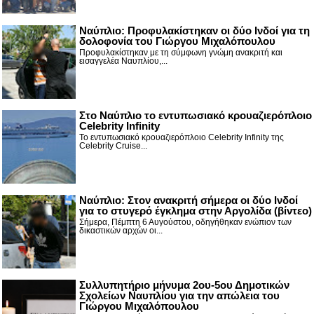
Ναύπλιο: Προφυλακίστηκαν οι δύο Ινδοί για τη
δολοφονία του Γιώργου Μιχαλόπουλου
Προφυλακίστηκαν με τη σύμφωνη γνώμη ανακριτή και
εισαγγελέα Ναυπλίου,...
Στο Ναύπλιο το εντυπωσιακό κρουαζιερόπλοιο
Celebrity Infinity
Το εντυπωσιακό κρουαζιερόπλοιο Celebrity Infinity της
Celebrity Cruise...
Nαύπλιο: Στον ανακριτή σήμερα οι δύο Ινδοί
για το στυγερό έγκλημα στην Αργολίδα (βίντεο)
Σήμερα, Πέμπτη 6 Αυγούστου, οδηγήθηκαν ενώπιον των
δικαστικών αρχών οι...
Συλλυπητήριο μήνυμα 2ου-5ου Δημοτικών
Σχολείων Ναυπλίου για την απώλεια του
Γιώργου Μιχαλόπουλου