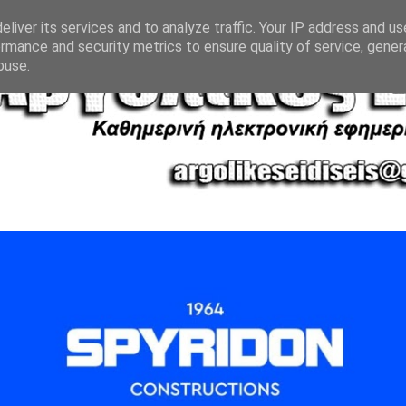
liver its services and to analyze traffic. Your IP address and u
rmance and security metrics to ensure quality of service, gene
buse.