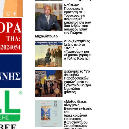
Ναύπλιο:
Προσωρινή
κράτηση σε 3
Τούρκους για
σεξουαλική
κακοποίηση των
δυο Ινδών που
δολοφόνησαν
τον Γιώργο
Μιχαλόπουλο
Δυο ξεχασμένες
λέξεις από το
1821 :
«Ταμπούρι» και
«Γράνα» (γράφει
ο Τόλης Κοΐνης)
Ξεκίνησε το "7ο
Φεστιβάλ
Παραδοσιακών
χορών" από το
Εργατικό Κέντρο
Ναυπλίου
(βίντεο)
«Μύθος δίχως
αίνιγμα»:
Εγκαίνια έκθεσης
του
διακεκριμένου
εικαστικού
Κωνσταντίνου
Σπυρόπουλου