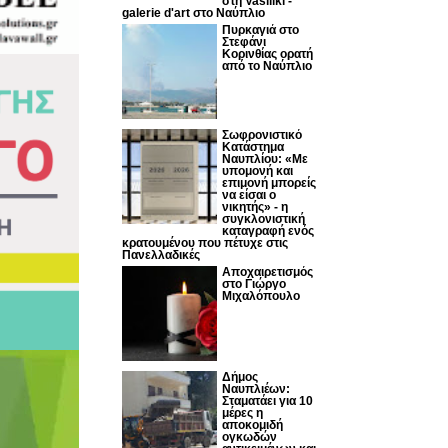
στη Vasiliki -
galerie d'art στο Ναύπλιο
Πυρκαγιά στο
Στεφάνι
Κορινθίας ορατή
από το Ναύπλιο
Σωφρονιστικό
Κατάστημα
Ναυπλίου: «Με
υπομονή και
επιμονή μπορείς
να είσαι ο
νικητής» - η
συγκλονιστική
καταγραφή ενός
κρατουμένου που πέτυχε στις
Πανελλαδικές
Αποχαιρετισμός
στο Γιώργο
Μιχαλόπουλο
Δήμος
Ναυπλιέων:
Σταματάει για 10
μέρες η
αποκομιδή
ογκωδών