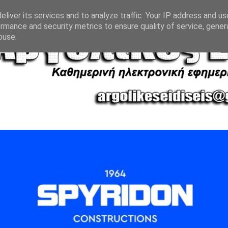
liver its services and to analyze traffic. Your IP address and u
rmance and security metrics to ensure quality of service, gene
buse.