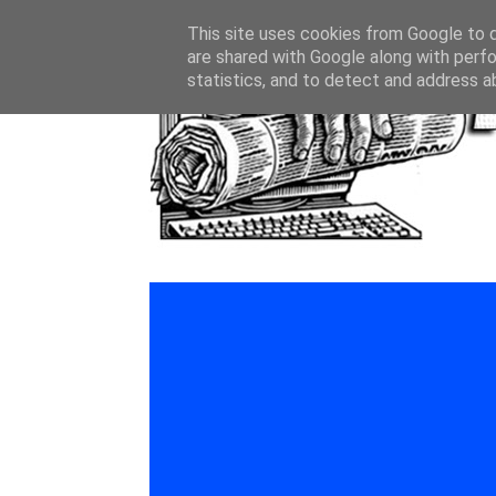
This site uses cookies from Google to de
are shared with Google along with perfo
statistics, and to detect and address a