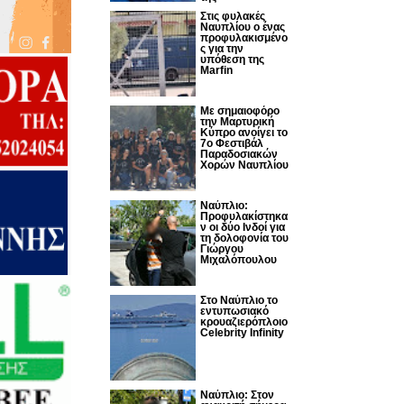
Στις φυλακές
Ναυπλίου ο ένας
προφυλακισμένο
ς για την
υπόθεση της
Marfin
Με σημαιοφόρο
την Μαρτυρική
Κύπρο ανοίγει το
7ο Φεστιβάλ
Παραδοσιακών
Χορών Ναυπλίου
Ναύπλιο:
Προφυλακίστηκα
ν οι δύο Ινδοί για
τη δολοφονία του
Γιώργου
Μιχαλόπουλου
Στο Ναύπλιο το
εντυπωσιακό
κρουαζιερόπλοιο
Celebrity Infinity
Nαύπλιο: Στον