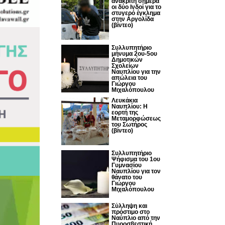
ανακριτή σήμερα
οι δύο Ινδοί για το
στυγερό έγκλημα
στην Αργολίδα
(βίντεο)
Συλλυπητήριο
μήνυμα 2ου-5ου
Δημοτικών
Σχολείων
Ναυπλίου για την
απώλεια του
Γιώργου
Μιχαλόπουλου
Λευκάκια
Ναυπλίου: Η
εορτή της
Μεταμορφώσεως
του Σωτήρος
(βίντεο)
Συλλυπητήριο
Ψήφισμα του 1ου
Γυμνασίου
Ναυπλίου για τον
θάνατο του
Γιώργου
Μιχαλόπουλου
Σύλληψη και
πρόστιμο στο
Ναύπλιο από την
Πυροσβεστική