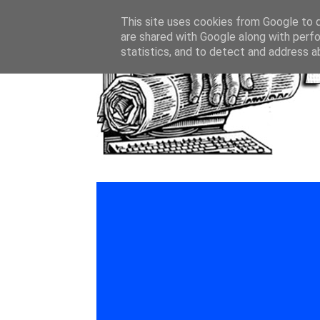
This site uses cookies from Google to de
are shared with Google along with perfo
statistics, and to detect and address a