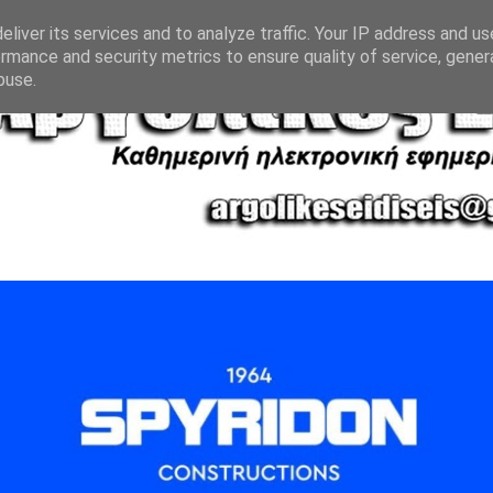
liver its services and to analyze traffic. Your IP address and u
rmance and security metrics to ensure quality of service, gene
buse.