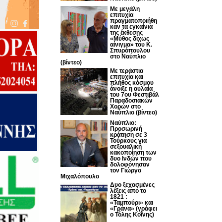
Με μεγάλη
επιτυχία
πραγματοποιήθη
καν τα εγκαίνια
της έκθεσης
«Μύθος δίχως
αίνιγμα» του Κ.
Σπυρόπουλου
στο Ναύπλιο
(βίντεο)
Με τεράστια
επιτυχία και
πλήθος κόσμου
άνοιξε η αυλαία
του 7ου Φεστιβάλ
Παραδοσιακών
Χορών στο
Ναύπλιο (βίντεο)
Ναύπλιο:
Προσωρινή
κράτηση σε 3
Τούρκους για
σεξουαλική
κακοποίηση των
δυο Ινδών που
δολοφόνησαν
τον Γιώργο
Μιχαλόπουλο
Δυο ξεχασμένες
λέξεις από το
1821 :
«Ταμπούρι» και
«Γράνα» (γράφει
ο Τόλης Κοΐνης)