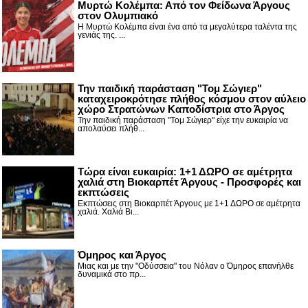
Μυρτώ Κολέμπα: Από τον Φείδωνα Άργους
στον Ολυμπιακό
Η Μυρτώ Κολέμπα είναι ένα από τα μεγαλύτερα ταλέντα της
γενιάς της. ...
Την παιδική παράσταση "Τομ Σώγιερ"
καταχειροκρότησε πλήθος κόσμου στον αύλειο
χώρο Στρατώνων Καποδίστρια στο Άργος
Την παιδική παράσταση "Τομ Σώγιερ" είχε την ευκαιρία να
απολαύσει πλήθ...
Τώρα είναι ευκαιρία: 1+1 ΔΩΡΟ σε αμέτρητα
χαλιά στη Βιοκαρπέτ Άργους - Προσφορές και
εκπτώσεις
Εκπτώσεις στη Βιοκαρπέτ Άργους με 1+1 ΔΩΡΟ σε αμέτρητα
χαλιά. Χαλιά Βι...
Όμηρος και Άργος
Μιας και με την "Οδύσσεια" του Νόλαν ο Όμηρος επανήλθε
δυναμικά στο πρ...