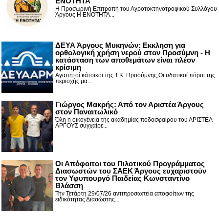
ΕΝΟΤΗΤΑ"
Η Προσωρινή Επιτροπή του Αγροτοκτηνοτροφικού Συλλόγου
Άργους Η ΕΝΟΤΗΤΑ...
ΔΕΥΑ Άργους Μυκηνών: Εκκληση για
ορθολογική χρήση νερού στον Προσύμνη - Η
κατάσταση των αποθεμάτων είναι πλέον
κρίσιμη
Αγαπητοί κάτοικοι της Τ.Κ. Προσύμνης,Οι υδατικοί πόροι της
περιοχής μα...
Γιώργος Μακρής: Από τον Αριστέα Άργους
στον Παναιτωλικό
Όλη η οικογένεια της ακαδημίας ποδοσφαίρου του ΑΡΙΣΤΕΑ
ΑΡΓΟΥΣ συγχαίρε...
Οι Απόφοιτοι του Πιλοτικού Προγράμματος
Διασωστών του ΣΑΕΚ Άργους ευχαριστούν
τον Υφυπουργό Παιδείας Κωνσταντίνο
Βλάσση
Την Τετάρτη 29/07/26 αντιπροσωπεία αποφοίτων της
ειδικότητας Διασώστης...