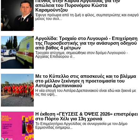
Πένθος στην Καρυά Αργολίδας για την
απώλεια του Πυρονόμου Κώστα
Καραμούντζου
Έφυγε πρόωρα από τη ζωή ο φίλος, συμπατριώτης και ενεργό
μέλος του συλ...
Αργολίδα: Τροχαίο στο Λυγουριό - Επιχείρηση
της Πυροσβεστικής για την ανάσυρση οδηγού
από βάθος 4 μέτρων
Τροχαίο ατύχημα, σημειώθηκε στον δρόμο Λυγουριού -
Αρχαίας Επιδαύρου σ...
Με το Κύπελλο στις αποσκευές και το βλέμμα
στο μέλλον ξεκίνησε η προετοιμασία του
Αστέρα Δρεπανιακού
Η νέα εποχή του Αστέρα Δρεπανιακού είναι εδώ και ξεκινά με
τις πιο υψη...
Η έκθεση «ΓΕΥΣΕΙΣ & ΌΨΕΙΣ 2026» επιστρέφει
στο Πόρτο Χέλι για 13η χρονιά
Το Επιμελητήριο Αργολίδας σε συνεργασία με τον Δήμο
Ερμιονίδας ενημερώ...