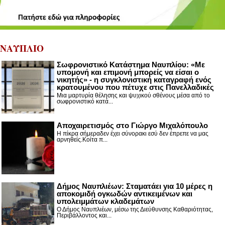
ΝΑΥΠΛΙΟ
Σωφρονιστικό Κατάστημα Ναυπλίου: «Με
υπομονή και επιμονή μπορείς να είσαι ο
νικητής» - η συγκλονιστική καταγραφή ενός
κρατουμένου που πέτυχε στις Πανελλαδικές
Μια μαρτυρία θέλησης και ψυχικού σθένους μέσα από το
σωφρονιστικό κατά...
Αποχαιρετισμός στο Γιώργο Μιχαλόπουλο
Η πίκρα σήμεραδεν έχει σύνορακι εσύ δεν έπρεπε να μας
αρνηθείς.Κοίτα π...
Δήμος Ναυπλιέων: Σταματάει για 10 μέρες η
αποκομιδή ογκωδών αντικειμένων και
υπολειμμάτων κλαδεμάτων
Ο Δήμος Ναυπλιέων, μέσω της Διεύθυνσης Καθαριότητας,
Περιβάλλοντος και...