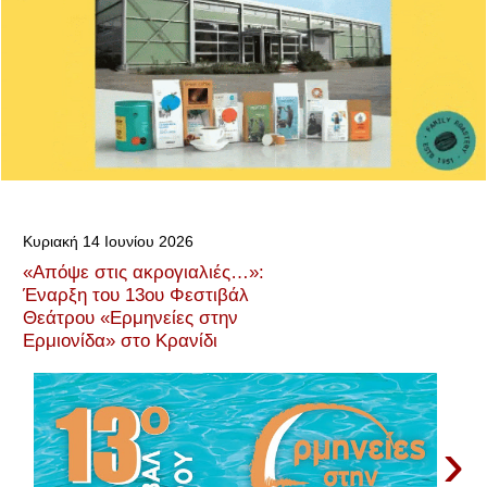
Κυριακή 14 Ιουνίου 2026
«Απόψε στις ακρογιαλιές…»:
Έναρξη του 13ου Φεστιβάλ
Θεάτρου «Ερμηνείες στην
Ερμιονίδα» στο Κρανίδι
›