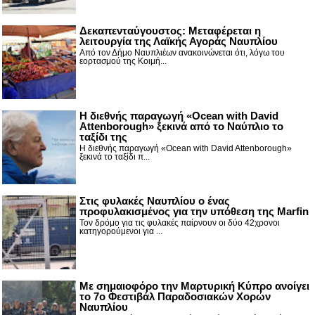
Δεκαπενταύγουστος: Μεταφέρεται η
λειτουργία της Λαϊκής Αγοράς Ναυπλίου
Από τον Δήμο Ναυπλιέων ανακοινώνεται ότι, λόγω του
εορτασμού της Κοιμή...
Η διεθνής παραγωγή «Ocean with David
Attenborough» ξεκινά από το Ναύπλιο το
ταξίδι της
Η διεθνής παραγωγή «Ocean with David Attenborough»
ξεκινά το ταξίδι π...
Στις φυλακές Ναυπλίου ο ένας
προφυλακισμένος για την υπόθεση της Marfin
Τον δρόμο για τις φυλακές παίρνουν οι δύο 42χρονοι
κατηγορούμενοι για ...
Με σημαιοφόρο την Μαρτυρική Κύπρο ανοίγει
το 7ο Φεστιβάλ Παραδοσιακών Χορών
Ναυπλίου