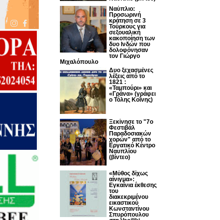
Ναύπλιο:
Προσωρινή
κράτηση σε 3
Τούρκους για
σεξουαλική
κακοποίηση των
δυο Ινδών που
δολοφόνησαν
τον Γιώργο
Μιχαλόπουλο
Δυο ξεχασμένες
λέξεις από το
1821 :
«Ταμπούρι» και
«Γράνα» (γράφει
ο Τόλης Κοΐνης)
Ξεκίνησε το "7ο
Φεστιβάλ
Παραδοσιακών
χορών" από το
Εργατικό Κέντρο
Ναυπλίου
(βίντεο)
«Μύθος δίχως
αίνιγμα»:
Εγκαίνια έκθεσης
του
διακεκριμένου
εικαστικού
Κωνσταντίνου
Σπυρόπουλου