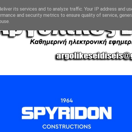
liver its services and to analyze traffic. Your IP address and u
rmance and security metrics to ensure quality of service, gene
buse.