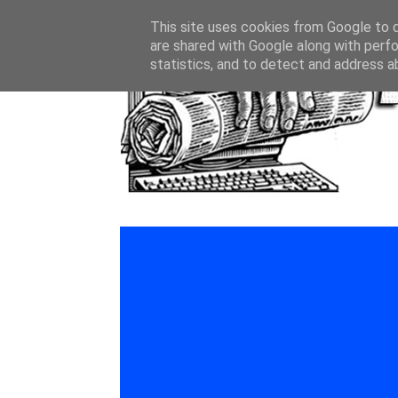
This site uses cookies from Google to de
are shared with Google along with perfo
statistics, and to detect and address a