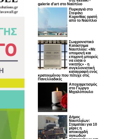
στη Vasiliki -
galerie d'art στο Ναύπλιο
Πυρκαγιά στο
Στεφάνι
Κορινθίας ορατή
από το Ναύπλιο
Σωφρονιστικό
Κατάστημα
Ναυπλίου: «Με
υπομονή και
επιμονή μπορείς
να είσαι ο
νικητής» - η
συγκλονιστική
καταγραφή ενός
κρατουμένου που πέτυχε στις
Πανελλαδικές
Αποχαιρετισμός
στο Γιώργο
Μιχαλόπουλο
Δήμος
Ναυπλιέων:
Σταματάει για 10
μέρες η
αποκομιδή
ογκωδών