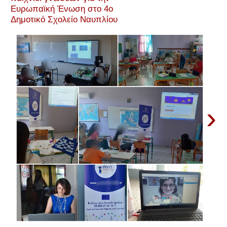
Ευρωπαϊκή Ένωση στο 4ο
Δημοτικό Σχολείο Ναυπλίου
›