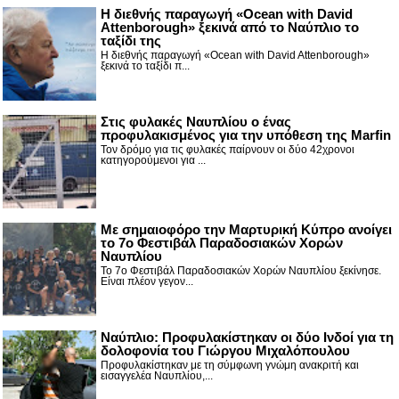
Η διεθνής παραγωγή «Ocean with David
Attenborough» ξεκινά από το Ναύπλιο το
ταξίδι της
Η διεθνής παραγωγή «Ocean with David Attenborough»
ξεκινά το ταξίδι π...
Στις φυλακές Ναυπλίου ο ένας
προφυλακισμένος για την υπόθεση της Marfin
Τον δρόμο για τις φυλακές παίρνουν οι δύο 42χρονοι
κατηγορούμενοι για ...
Με σημαιοφόρο την Μαρτυρική Κύπρο ανοίγει
το 7ο Φεστιβάλ Παραδοσιακών Χορών
Ναυπλίου
Το 7ο Φεστιβάλ Παραδοσιακών Χορών Ναυπλίου ξεκίνησε.
Είναι πλέον γεγον...
Ναύπλιο: Προφυλακίστηκαν οι δύο Ινδοί για τη
δολοφονία του Γιώργου Μιχαλόπουλου
Προφυλακίστηκαν με τη σύμφωνη γνώμη ανακριτή και
εισαγγελέα Ναυπλίου,...