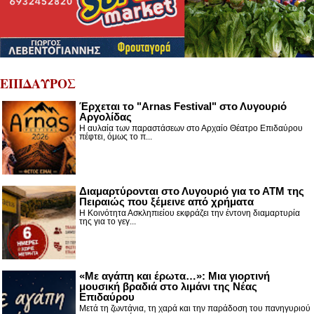
ΕΠΙΔΑΥΡΟΣ
Έρχεται το "Arnas Festival" στο Λυγουριό
Αργολίδας
Η αυλαία των παραστάσεων στο Αρχαίο Θέατρο Επιδαύρου
πέφτει, όμως το π...
Διαμαρτύρονται στο Λυγουριό για το ΑΤΜ της
Πειραιώς που ξέμεινε από χρήματα
Η Κοινότητα Ασκληπιείου εκφράζει την έντονη διαμαρτυρία
της για το γεγ...
«Με αγάπη και έρωτα…»: Μια γιορτινή
μουσική βραδιά στο λιμάνι της Νέας
Επιδαύρου
Μετά τη ζωντάνια, τη χαρά και την παράδοση του πανηγυριού