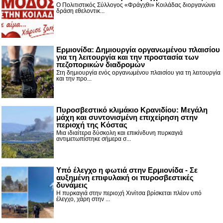
Ο Πολιτιστικός Σύλλογος «Φράγχθι» Κοιλάδας διοργανώνει
δράση εθελοντικ...
Ερμιονίδα: Δημιουργία οργανωμένου πλαισίου
για τη λειτουργία και την προστασία των
πεζοπορικών διαδρομών
Στη δημιουργία ενός οργανωμένου πλαισίου για τη λειτουργία
και την προ...
Πυροσβεστικό κλιμάκιο Κρανιδίου: Μεγάλη
μάχη και συντονισμένη επιχείρηση στην
περιοχή της Κόστας
Μια ιδιαίτερα δύσκολη και επικίνδυνη πυρκαγιά
αντιμετωπίστηκε σήμερα σ...
Υπό έλεγχο η φωτιά στην Ερμιονίδα - Σε
αυξημένη επιφυλακή οι πυροσβεστικές
δυνάμεις
Η πυρκαγιά στην περιοχή Χινίτσα βρίσκεται πλέον υπό
έλεγχο, χάρη στην ...