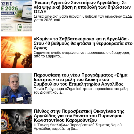
Ένωση Αγροτών Συνεταίρων Αργολίδας: Σε
νέα ψηφιακή βάση η υποβολή των δηλώσεων
ΟΣΔΕ
Σε νέα ψηφιακή βάση περνά η υποβολή των δηλώσεων ΟΣΔΕ
για το 2026, καθ...
«Καμίνι» το Σαββατοκύριακο και η Αργολίδα -
Στου 40 βαθμούς θα φτάσει η θερμοκρασία στο
Άργος
Σημαντική άνοδο αναμένεται να παρουσιάσει ο υδράργυρος
από το Σάββατο,...
Παρουσίαση του νέου Προγράμματος «Σήμα
Ισότητας» στα μέλη του Διοικητικού
Συμβουλίου του Επιμελητηρίου Αργολίδας
Το νέο Πρόγραμμα «Σήμα Ισότητας» παρουσίασε στα μέλη
του Διοικητικού Σ...
Πένθος στην Πυροσβεστική Οικογένεια της
Αργολίδας για τον θάνατο του Πυρονόμου
Κωνσταντίνου Καραμούντζου
Η Ένωση Υπαλλήλων Πυροσβεστικού Σώματος Νομού
Αργολίδας εκφράζει τη βα...