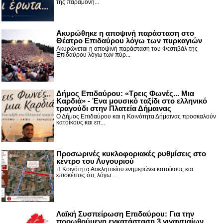
της παραμονή...
Ακυρώθηκε η αποψινή παράσταση στο
Θέατρο Επιδαύρου λόγω των πυρκαγιών
Ακυρώνεται η αποψινή παράσταση του Φεστιβάλ της
Επιδαύρου λόγω των πύρ...
Δήμος Επιδαύρου: «Τρεις Φωνές... Μια
Καρδιά» - Ένα μουσικό ταξίδι στο ελληνικό
τραγούδι στην Πλατεία Δήμαινας
Ο Δήμος Επιδαύρου και η Κοινότητα Δήμαινας προσκαλούν
κατοίκους και επ...
Προσωρινές κυκλοφοριακές ρυθμίσεις στο
κέντρο του Λυγουριού
Η Κοινότητα Ασκληπιείου ενημερώνει κατοίκους και
επισκέπτες ότι, λόγω ...
Λαϊκή Συσπείρωση Επιδαύρου: Για την
προωθούμενη εγκατάσταση 3 γιγαντιαίων