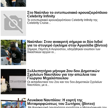
Στο Ναύπλιο το εντυπωσιακό κρουαζιερόπλοιο
Celebrity Infinity
Το εντυπωσιακό κρουαζιερόπλοιο Celebrity Infinity της
Celebrity Cruise...
Nαύπλιο: Στον ανακριτή σήμερα οι δύο Ινδοί
για το στυγερό έγκλημα στην Αργολίδα (βίντεο)
Σήμερα, Πέμπτη 6 Αυγούστου, οδηγήθηκαν ενώπιον των
δικαστικών αρχών οι...
Συλλυπητήριο μήνυμα 2ου-5ου Δημοτικών
Σχολείων Ναυπλίου για την απώλεια του
Γιώργου Μιχαλόπουλου
Οι εκπαιδευτικοί του 2ου και του 5ου Δημοτικών Σχολείων
Ναυπλίου, με α...
Λευκάκια Ναυπλίου: Η εορτή της
Μεταμορφώσεως του Σωτήρος (βίντεο)
Με θρησκευτική λαμπρότητα εορτάζεται η Μεταμόρφωση του