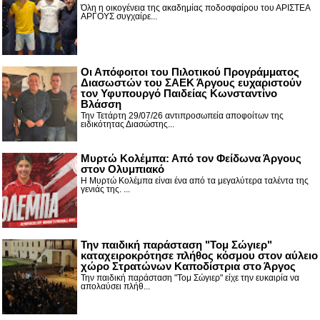
Όλη η οικογένεια της ακαδημίας ποδοσφαίρου του ΑΡΙΣΤΕΑ
ΑΡΓΟΥΣ συγχαίρε...
Οι Απόφοιτοι του Πιλοτικού Προγράμματος
Διασωστών του ΣΑΕΚ Άργους ευχαριστούν
τον Υφυπουργό Παιδείας Κωνσταντίνο
Βλάσση
Την Τετάρτη 29/07/26 αντιπροσωπεία αποφοίτων της
ειδικότητας Διασώστης...
Μυρτώ Κολέμπα: Από τον Φείδωνα Άργους
στον Ολυμπιακό
Η Μυρτώ Κολέμπα είναι ένα από τα μεγαλύτερα ταλέντα της
γενιάς της. ...
Την παιδική παράσταση "Τομ Σώγιερ"
καταχειροκρότησε πλήθος κόσμου στον αύλειο
χώρο Στρατώνων Καποδίστρια στο Άργος
Την παιδική παράσταση "Τομ Σώγιερ" είχε την ευκαιρία να
απολαύσει πλήθ...