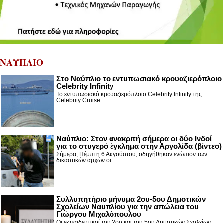
ΝΑΥΠΛΙΟ
Στο Ναύπλιο το εντυπωσιακό κρουαζιερόπλοιο
Celebrity Infinity
Το εντυπωσιακό κρουαζιερόπλοιο Celebrity Infinity της
Celebrity Cruise...
Nαύπλιο: Στον ανακριτή σήμερα οι δύο Ινδοί
για το στυγερό έγκλημα στην Αργολίδα (βίντεο)
Σήμερα, Πέμπτη 6 Αυγούστου, οδηγήθηκαν ενώπιον των
δικαστικών αρχών οι...
Συλλυπητήριο μήνυμα 2ου-5ου Δημοτικών
Σχολείων Ναυπλίου για την απώλεια του
Γιώργου Μιχαλόπουλου
Οι εκπαιδευτικοί του 2ου και του 5ου Δημοτικών Σχολείων