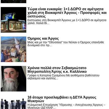
Τώρα είναι ευκαιρία: 1+1 ΔΩΡΟ σε αμέτρητα
χαλιά στη Βιοκαρπέτ Άργους - Προσφορές και
εκπτώσεις
Εκπτώσεις στη Βιοκαρπέτ Άργους με 1+1 ΔΩΡΟ σε αμέτρητα
χαλιά. Χαλιά Βι...
Όμηρος και Άργος
Μιας και με την "Οδύσσεια" του Νόλαν ο Όμηρος επανήλθε
δυναμικά στο πρ...
Χρόνια πολλά στον Σεβασμιώτατο
Μητροπολίτη Άρτης κ.κ. Καλλίνικο
Γράφει η Κατερίνα Σχισμένου:Με αισθήματα βαθύτατου
σεβασμού και αγάπης...
16 άτομα προσλαμβάνει η ΔΕΥΑ Άργους
Μυκηνών
Η Δημοτική Επιχείρηση Ύδρευσης – Αποχέτευσης Άργους –
Μυκηνών (ΔΕΥΑΑΡ....