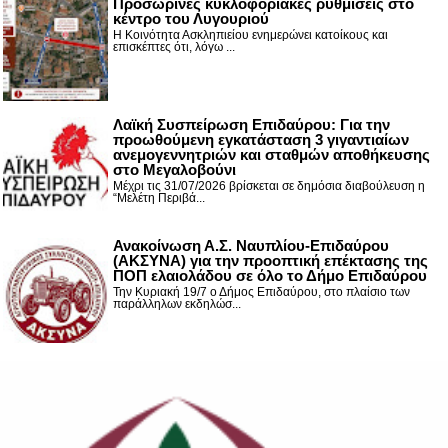
Προσωρινές κυκλοφοριακές ρυθμίσεις στο
κέντρο του Λυγουριού
Η Κοινότητα Ασκληπιείου ενημερώνει κατοίκους και
επισκέπτες ότι, λόγω ...
Λαϊκή Συσπείρωση Επιδαύρου: Για την
προωθούμενη εγκατάσταση 3 γιγαντιαίων
ανεμογεννητριών και σταθμών αποθήκευσης
στο Μεγαλοβούνι
Μέχρι τις 31/07/2026 βρίσκεται σε δημόσια διαβούλευση η
“Μελέτη Περιβά...
Ανακοίνωση Α.Σ. Ναυπλίου-Επιδαύρου
(ΑΚΣΥΝΑ) για την προοπτική επέκτασης της
ΠΟΠ ελαιολάδου σε όλο το Δήμο Επιδαύρου
Την Κυριακή 19/7 ο Δήμος Επιδαύρου, στο πλαίσιο των
παράλληλων εκδηλώσ...