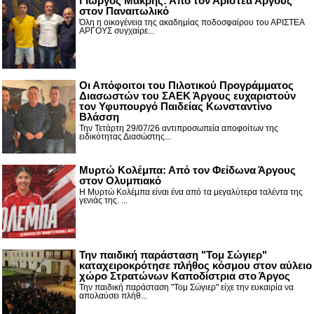
Γιώργος Μακρής: Από τον Αριστέα Άργους
στον Παναιτωλικό
Όλη η οικογένεια της ακαδημίας ποδοσφαίρου του ΑΡΙΣΤΕΑ
ΑΡΓΟΥΣ συγχαίρε...
Οι Απόφοιτοι του Πιλοτικού Προγράμματος
Διασωστών του ΣΑΕΚ Άργους ευχαριστούν
τον Υφυπουργό Παιδείας Κωνσταντίνο
Βλάσση
Την Τετάρτη 29/07/26 αντιπροσωπεία αποφοίτων της
ειδικότητας Διασώστης...
Μυρτώ Κολέμπα: Από τον Φείδωνα Άργους
στον Ολυμπιακό
Η Μυρτώ Κολέμπα είναι ένα από τα μεγαλύτερα ταλέντα της
γενιάς της. ...
Την παιδική παράσταση "Τομ Σώγιερ"
καταχειροκρότησε πλήθος κόσμου στον αύλειο
χώρο Στρατώνων Καποδίστρια στο Άργος
Την παιδική παράσταση "Τομ Σώγιερ" είχε την ευκαιρία να
απολαύσει πλήθ...