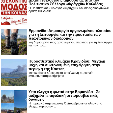
Δράση εθελοντικής αιμοδοσίας από τον
Πολιτιστικό Σύλλογο «Φράγχθι» Κοιλάδας
Ο Πολιτιστικός Σύλλογος «Φράγχθι» Κοιλάδας διοργανώνει
δράση εθελοντικ...
Ερμιονίδα: Δημιουργία οργανωμένου πλαισίου
για τη λειτουργία και την προστασία των
πεζοπορικών διαδρομών
Στη δημιουργία ενός οργανωμένου πλαισίου για τη λειτουργία
και την προ...
Πυροσβεστικό κλιμάκιο Κρανιδίου: Μεγάλη
μάχη και συντονισμένη επιχείρηση στην
περιοχή της Κόστας
Μια ιδιαίτερα δύσκολη και επικίνδυνη πυρκαγιά
αντιμετωπίστηκε σήμερα σ...
Υπό έλεγχο η φωτιά στην Ερμιονίδα - Σε
αυξημένη επιφυλακή οι πυροσβεστικές
δυνάμεις
Η πυρκαγιά στην περιοχή Χινίτσα βρίσκεται πλέον υπό
έλεγχο, χάρη στην ...