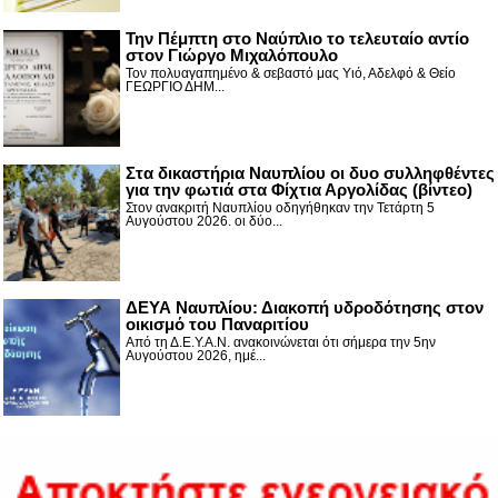
Την Πέμπτη στο Ναύπλιο το τελευταίο αντίο
στον Γιώργο Μιχαλόπουλο
Τον πολυαγαπημένο & σεβαστό μας Υιό, Αδελφό & Θείο
ΓΕΩΡΓΙΟ ΔΗΜ...
Στα δικαστήρια Ναυπλίου οι δυο συλληφθέντες
για την φωτιά στα Φίχτια Αργολίδας (βίντεο)
Στον ανακριτή Ναυπλίου οδηγήθηκαν την Τετάρτη 5
Αυγούστου 2026. οι δύο...
ΔΕΥΑ Ναυπλίου: Διακοπή υδροδότησης στον
οικισμό του Παναριτίου
Από τη Δ.Ε.Υ.Α.Ν. ανακοινώνεται ότι σήμερα την 5ην
Αυγούστου 2026, ημέ...