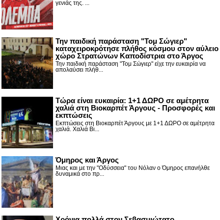
γενιάς της. ...
Την παιδική παράσταση "Τομ Σώγιερ"
καταχειροκρότησε πλήθος κόσμου στον αύλειο
χώρο Στρατώνων Καποδίστρια στο Άργος
Την παιδική παράσταση "Τομ Σώγιερ" είχε την ευκαιρία να
απολαύσει πλήθ...
Τώρα είναι ευκαιρία: 1+1 ΔΩΡΟ σε αμέτρητα
χαλιά στη Βιοκαρπέτ Άργους - Προσφορές και
εκπτώσεις
Εκπτώσεις στη Βιοκαρπέτ Άργους με 1+1 ΔΩΡΟ σε αμέτρητα
χαλιά. Χαλιά Βι...
Όμηρος και Άργος
Μιας και με την "Οδύσσεια" του Νόλαν ο Όμηρος επανήλθε
δυναμικά στο πρ...
Χρόνια πολλά στον Σεβασμιώτατο