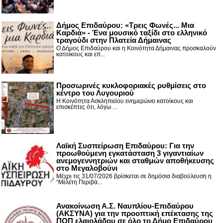
Δήμος Επιδαύρου: «Τρεις Φωνές... Μια
Καρδιά» - Ένα μουσικό ταξίδι στο ελληνικό
τραγούδι στην Πλατεία Δήμαινας
Ο Δήμος Επιδαύρου και η Κοινότητα Δήμαινας προσκαλούν
κατοίκους και επ...
Προσωρινές κυκλοφοριακές ρυθμίσεις στο
κέντρο του Λυγουριού
Η Κοινότητα Ασκληπιείου ενημερώνει κατοίκους και
επισκέπτες ότι, λόγω ...
Λαϊκή Συσπείρωση Επιδαύρου: Για την
προωθούμενη εγκατάσταση 3 γιγαντιαίων
ανεμογεννητριών και σταθμών αποθήκευσης
στο Μεγαλοβούνι
Μέχρι τις 31/07/2026 βρίσκεται σε δημόσια διαβούλευση η
“Μελέτη Περιβά...
Ανακοίνωση Α.Σ. Ναυπλίου-Επιδαύρου
(ΑΚΣΥΝΑ) για την προοπτική επέκτασης της
ΠΟΠ ελαιολάδου σε όλο το Δήμο Επιδαύρου