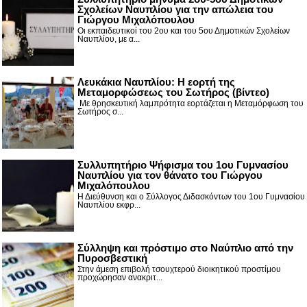
Σχολείων Ναυπλίου για την απώλεια του
Γιώργου Μιχαλόπουλου
Οι εκπαιδευτικοί του 2ου και του 5ου Δημοτικών Σχολείων
Ναυπλίου, με α...
Λευκάκια Ναυπλίου: Η εορτή της
Μεταμορφώσεως του Σωτήρος (βίντεο)
Με θρησκευτική λαμπρότητα εορτάζεται η Μεταμόρφωση του
Σωτήρος σ...
Συλλυπητήριο Ψήφισμα του 1ου Γυμνασίου
Ναυπλίου για τον θάνατο του Γιώργου
Μιχαλόπουλου
Η Διεύθυνση και ο Σύλλογος Διδασκόντων του 1ου Γυμνασίου
Ναυπλίου εκφρ...
Σύλληψη και πρόστιμο στο Ναύπλιο από την
Πυροσβεστική
Στην άμεση επιβολή τσουχτερού διοικητικού προστίμου
προχώρησαν ανακριτ...