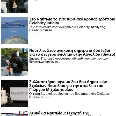
Στο Ναύπλιο το εντυπωσιακό κρουαζιερόπλοιο
Celebrity Infinity
Το εντυπωσιακό κρουαζιερόπλοιο Celebrity Infinity της
Celebrity Cruise...
Nαύπλιο: Στον ανακριτή σήμερα οι δύο Ινδοί
για το στυγερό έγκλημα στην Αργολίδα (βίντεο)
Σήμερα, Πέμπτη 6 Αυγούστου, οδηγήθηκαν ενώπιον των
δικαστικών αρχών οι...
Συλλυπητήριο μήνυμα 2ου-5ου Δημοτικών
Σχολείων Ναυπλίου για την απώλεια του
Γιώργου Μιχαλόπουλου
Οι εκπαιδευτικοί του 2ου και του 5ου Δημοτικών Σχολείων
Ναυπλίου, με α...
Λευκάκια Ναυπλίου: Η εορτή της