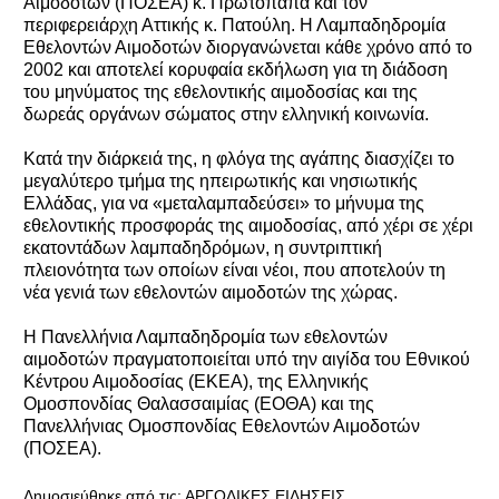
Αιμοδοτών (ΠΟΣΕΑ) κ. Πρωτόπαπα και τον
περιφερειάρχη Αττικής κ. Πατούλη. Η Λαμπαδηδρομία
Εθελοντών Αιμοδοτών διοργανώνεται κάθε χρόνο από το
2002 και αποτελεί κορυφαία εκδήλωση για τη διάδοση
του μηνύματος της εθελοντικής αιμοδοσίας και της
δωρεάς οργάνων σώματος στην ελληνική κοινωνία.
Κατά την διάρκειά της, η φλόγα της αγάπης διασχίζει το
μεγαλύτερο τμήμα της ηπειρωτικής και νησιωτικής
Ελλάδας, για να «μεταλαμπαδεύσει» το μήνυμα της
εθελοντικής προσφοράς της αιμοδοσίας, από χέρι σε χέρι
εκατοντάδων λαμπαδηδρόμων, η συντριπτική
πλειονότητα των οποίων είναι νέοι, που αποτελούν τη
νέα γενιά των εθελοντών αιμοδοτών της χώρας.
Η Πανελλήνια Λαμπαδηδρομία των εθελοντών
αιμοδοτών πραγματοποιείται υπό την αιγίδα του Εθνικού
Κέντρου Αιμοδοσίας (ΕΚΕΑ), της Ελληνικής
Ομοσπονδίας Θαλασσαιμίας (ΕΟΘΑ) και της
Πανελλήνιας Ομοσπονδίας Εθελοντών Αιμοδοτών
(ΠΟΣΕΑ).
Δημοσιεύθηκε από τις:
ΑΡΓΟΛΙΚΕΣ ΕΙΔΗΣΕΙΣ