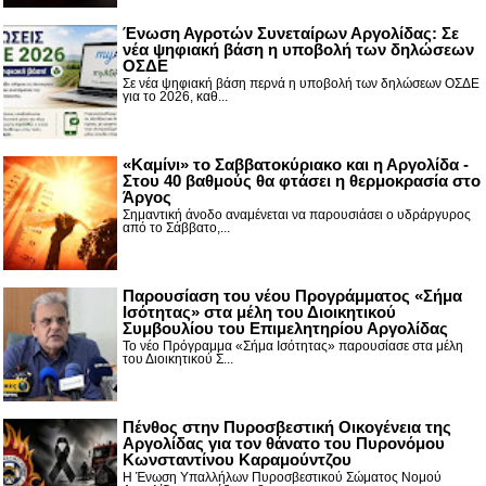
Ένωση Αγροτών Συνεταίρων Αργολίδας: Σε
νέα ψηφιακή βάση η υποβολή των δηλώσεων
ΟΣΔΕ
Σε νέα ψηφιακή βάση περνά η υποβολή των δηλώσεων ΟΣΔΕ
για το 2026, καθ...
«Καμίνι» το Σαββατοκύριακο και η Αργολίδα -
Στου 40 βαθμούς θα φτάσει η θερμοκρασία στο
Άργος
Σημαντική άνοδο αναμένεται να παρουσιάσει ο υδράργυρος
από το Σάββατο,...
Παρουσίαση του νέου Προγράμματος «Σήμα
Ισότητας» στα μέλη του Διοικητικού
Συμβουλίου του Επιμελητηρίου Αργολίδας
Το νέο Πρόγραμμα «Σήμα Ισότητας» παρουσίασε στα μέλη
του Διοικητικού Σ...
Πένθος στην Πυροσβεστική Οικογένεια της
Αργολίδας για τον θάνατο του Πυρονόμου
Κωνσταντίνου Καραμούντζου
Η Ένωση Υπαλλήλων Πυροσβεστικού Σώματος Νομού