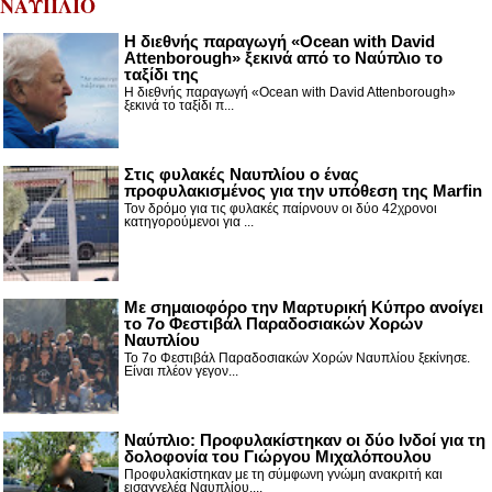
ΝΑΥΠΛΙΟ
Η διεθνής παραγωγή «Ocean with David
Attenborough» ξεκινά από το Ναύπλιο το
ταξίδι της
Η διεθνής παραγωγή «Ocean with David Attenborough»
ξεκινά το ταξίδι π...
Στις φυλακές Ναυπλίου ο ένας
προφυλακισμένος για την υπόθεση της Marfin
Τον δρόμο για τις φυλακές παίρνουν οι δύο 42χρονοι
κατηγορούμενοι για ...
Με σημαιοφόρο την Μαρτυρική Κύπρο ανοίγει
το 7ο Φεστιβάλ Παραδοσιακών Χορών
Ναυπλίου
Το 7ο Φεστιβάλ Παραδοσιακών Χορών Ναυπλίου ξεκίνησε.
Είναι πλέον γεγον...
Ναύπλιο: Προφυλακίστηκαν οι δύο Ινδοί για τη
δολοφονία του Γιώργου Μιχαλόπουλου
Προφυλακίστηκαν με τη σύμφωνη γνώμη ανακριτή και
εισαγγελέα Ναυπλίου,...