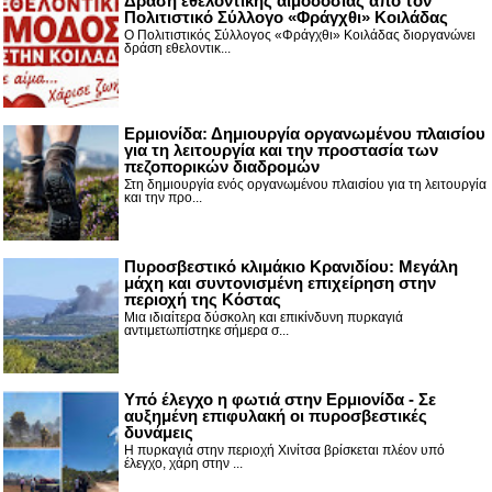
Δράση εθελοντικής αιμοδοσίας από τον
Πολιτιστικό Σύλλογο «Φράγχθι» Κοιλάδας
Ο Πολιτιστικός Σύλλογος «Φράγχθι» Κοιλάδας διοργανώνει
δράση εθελοντικ...
Ερμιονίδα: Δημιουργία οργανωμένου πλαισίου
για τη λειτουργία και την προστασία των
πεζοπορικών διαδρομών
Στη δημιουργία ενός οργανωμένου πλαισίου για τη λειτουργία
και την προ...
Πυροσβεστικό κλιμάκιο Κρανιδίου: Μεγάλη
μάχη και συντονισμένη επιχείρηση στην
περιοχή της Κόστας
Μια ιδιαίτερα δύσκολη και επικίνδυνη πυρκαγιά
αντιμετωπίστηκε σήμερα σ...
Υπό έλεγχο η φωτιά στην Ερμιονίδα - Σε
αυξημένη επιφυλακή οι πυροσβεστικές
δυνάμεις
Η πυρκαγιά στην περιοχή Χινίτσα βρίσκεται πλέον υπό
έλεγχο, χάρη στην ...