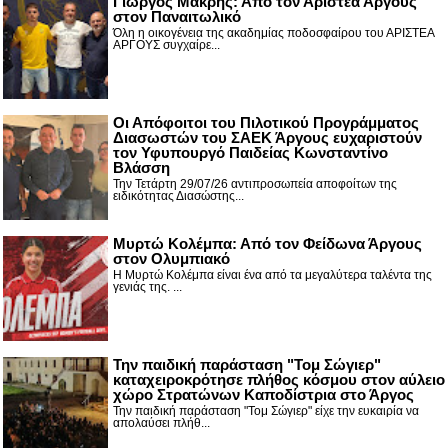
Γιώργος Μακρής: Από τον Αριστέα Άργους
στον Παναιτωλικό
Όλη η οικογένεια της ακαδημίας ποδοσφαίρου του ΑΡΙΣΤΕΑ
ΑΡΓΟΥΣ συγχαίρε...
Οι Απόφοιτοι του Πιλοτικού Προγράμματος
Διασωστών του ΣΑΕΚ Άργους ευχαριστούν
τον Υφυπουργό Παιδείας Κωνσταντίνο
Βλάσση
Την Τετάρτη 29/07/26 αντιπροσωπεία αποφοίτων της
ειδικότητας Διασώστης...
Μυρτώ Κολέμπα: Από τον Φείδωνα Άργους
στον Ολυμπιακό
Η Μυρτώ Κολέμπα είναι ένα από τα μεγαλύτερα ταλέντα της
γενιάς της. ...
Την παιδική παράσταση "Τομ Σώγιερ"
καταχειροκρότησε πλήθος κόσμου στον αύλειο
χώρο Στρατώνων Καποδίστρια στο Άργος
Την παιδική παράσταση "Τομ Σώγιερ" είχε την ευκαιρία να
απολαύσει πλήθ...