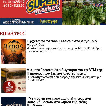
ΕΠΙΔΑΥΡΟΣ
Έρχεται το "Arnas Festival" στο Λυγουριό
Αργολίδας
Η αυλαία των παραστάσεων στο Αρχαίο Θέατρο Επιδαύρου
πέφτει, όμως το π...
Διαμαρτύρονται στο Λυγουριό για το ΑΤΜ της
Πειραιώς που ξέμεινε από χρήματα
Η Κοινότητα Ασκληπιείου εκφράζει την έντονη διαμαρτυρία
της για το γεγ...
«Με αγάπη και έρωτα…»: Μια γιορτινή
μουσική βραδιά στο λιμάνι της Νέας
Επιδαύρου