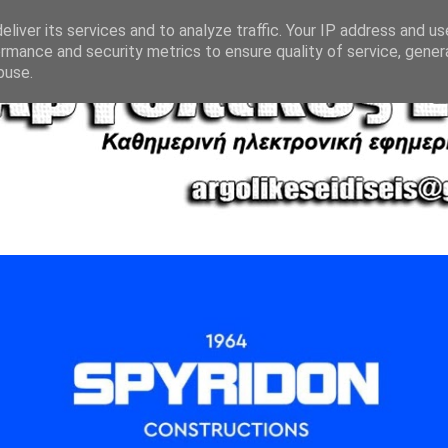
liver its services and to analyze traffic. Your IP address and u
rmance and security metrics to ensure quality of service, gene
buse.