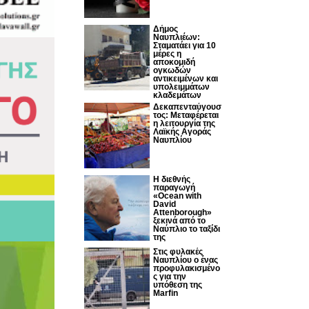
Δήμος
Ναυπλιέων:
Σταματάει για 10
μέρες η
αποκομιδή
ογκωδών
αντικειμένων και
υπολειμμάτων
κλαδεμάτων
Δεκαπενταύγουσ
τος: Μεταφέρεται
η λειτουργία της
Λαϊκής Αγοράς
Ναυπλίου
Η διεθνής
παραγωγή
«Ocean with
David
Attenborough»
ξεκινά από το
Ναύπλιο το ταξίδι
της
Στις φυλακές
Ναυπλίου ο ένας
προφυλακισμένο
ς για την
υπόθεση της
Marfin