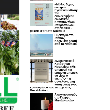
«Μύθος δίχως
αίνιγμα»:
Εγκαίνια έκθεσης
του
διακεκριμένου
εικαστικού
Κωνσταντίνου
Σπυρόπουλου
στη Vasiliki -
galerie d'art στο Ναύπλιο
Πυρκαγιά στο
Στεφάνι
Κορινθίας ορατή
από το Ναύπλιο
Σωφρονιστικό
Κατάστημα
Ναυπλίου: «Με
υπομονή και
επιμονή μπορείς
να είσαι ο
νικητής» - η
συγκλονιστική
καταγραφή ενός
κρατουμένου που πέτυχε στις
Πανελλαδικές
Αποχαιρετισμός
στο Γιώργο
Μιχαλόπουλο