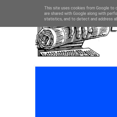
This site uses cookies from Google to de
are shared with Google along with perfo
statistics, and to detect and address a