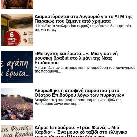
Διαμαρτύρονται στο Λυγουριό για το ΑΤΜ της
Πειραιώς που ξέμεινε από χρήματα
Η Κοινότητα Ασκληπιείου εκφράζει την έντονη διαμαρτυρία
της για το γεγ...
«Με αγάπη και έρωτα…»: Μια γιορτινή
μουσική βραδιά στο λιμάνι της Νέας
Επιδαύρου
Μετά τη ζωντάνια, τη χαρά και την παράδοση του πανηγυριού
της παραμονή...
Ακυρώθηκε η αποψινή παράσταση στο
Θέατρο Επιδαύρου λόγω των πυρκαγιών
Ακυρώνεται η αποψινή παράσταση του Φεστιβάλ της
Επιδαύρου λόγω των πύρ...
Δήμος Επιδαύρου: «Τρεις Φωνές... Μια
Καρδιά» - Ένα μουσικό ταξίδι στο ελληνικό
τραγούδι στην Πλατεία Δήμαινας