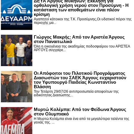
ΔΕΥΑ Άργους Μυκηνών: Εκκληση για
ορθολογική χρήση νερού στον Προσύμνη - Η
κατάσταση των αποθεμάτων είναι πλέον
κρίσιμη
Αγαπητοί κάτοικοι της Τ.Κ. Προσύμνης,Οι υδατικοί πόροι της
περιοχής μα...
Γιώργος Μακρής: Από τον Αριστέα Άργους
στον Παναιτωλικό
Όλη η οικογένεια της ακαδημίας ποδοσφαίρου του ΑΡΙΣΤΕΑ
ΑΡΓΟΥΣ συγχαίρε...
Οι Απόφοιτοι του Πιλοτικού Προγράμματος
Διασωστών του ΣΑΕΚ Άργους ευχαριστούν
τον Υφυπουργό Παιδείας Κωνσταντίνο
Βλάσση
Την Τετάρτη 29/07/26 αντιπροσωπεία αποφοίτων της
ειδικότητας Διασώστης...
Μυρτώ Κολέμπα: Από τον Φείδωνα Άργους
στον Ολυμπιακό
Η Μυρτώ Κολέμπα είναι ένα από τα μεγαλύτερα ταλέντα της
γενιάς της. ...