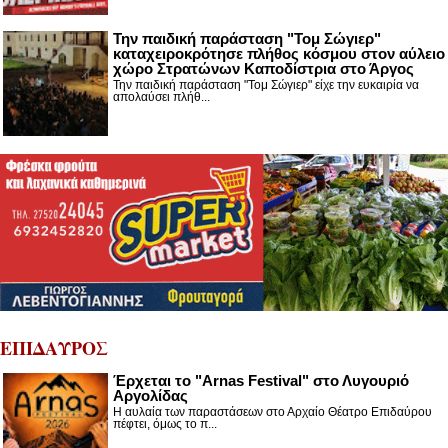
Την παιδική παράσταση "Τομ Σώγιερ"
καταχειροκρότησε πλήθος κόσμου στον αύλειο
χώρο Στρατώνων Καποδίστρια στο Άργος
Την παιδική παράσταση "Τομ Σώγιερ" είχε την ευκαιρία να
απολαύσει πλήθ...
ΕΠΙΔΑΥΡΟΣ
Έρχεται το "Arnas Festival" στο Λυγουριό
Αργολίδας
Η αυλαία των παραστάσεων στο Αρχαίο Θέατρο Επιδαύρου
πέφτει, όμως το π...