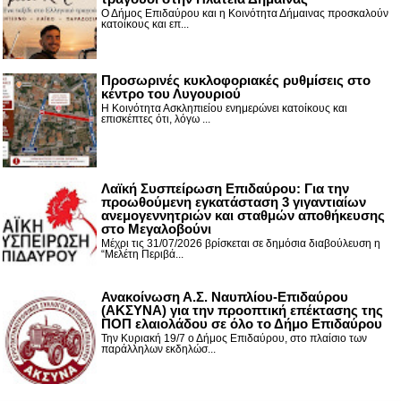
Ο Δήμος Επιδαύρου και η Κοινότητα Δήμαινας προσκαλούν
κατοίκους και επ...
Προσωρινές κυκλοφοριακές ρυθμίσεις στο
κέντρο του Λυγουριού
Η Κοινότητα Ασκληπιείου ενημερώνει κατοίκους και
επισκέπτες ότι, λόγω ...
Λαϊκή Συσπείρωση Επιδαύρου: Για την
προωθούμενη εγκατάσταση 3 γιγαντιαίων
ανεμογεννητριών και σταθμών αποθήκευσης
στο Μεγαλοβούνι
Μέχρι τις 31/07/2026 βρίσκεται σε δημόσια διαβούλευση η
“Μελέτη Περιβά...
Ανακοίνωση Α.Σ. Ναυπλίου-Επιδαύρου
(ΑΚΣΥΝΑ) για την προοπτική επέκτασης της
ΠΟΠ ελαιολάδου σε όλο το Δήμο Επιδαύρου
Την Κυριακή 19/7 ο Δήμος Επιδαύρου, στο πλαίσιο των
παράλληλων εκδηλώσ...