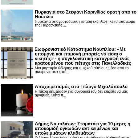
Πυρκαγιά στο Στεφάνι Κορινθίας ορατή από το
Ναύπλιο
Πυρκαγιά σε αγροτοδασική έκταση εκδηλώθηκε το απόγευμα
της Παρασκευής ...
Σωφρονιστικό Κατάστημα Ναυπλίου: «Με
υπομονή και επιμονή μπορείς να είσαι ο
νικητής» - η συγκλονιστική καταγραφή ενός
κρατουμένου που πέτυχε στις Πανελλαδικές
Μια μαρτυρία θέλησης και ψυχικού σθένους μέσα από το
σωφρονιστικό κατά...
Αποχαιρετισμός στο Γιώργο Μιχαλόπουλο
Η πίκρα σήμεραδεν έχει σύνορακι εσύ δεν έπρεπε να μας
αρνηθείς.Κοίτα π...
Δήμος Ναυπλιέων: Σταματάει για 10 μέρες η
αποκομιδή ογκωδών αντικειμένων και
υπολειμμάτων κλαδεμάτων
Ο Δήμος Ναυπλιέων, μέσω της Διεύθυνσης Καθαριότητας,