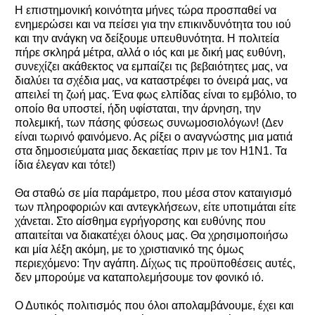
Η επιστημονική κοινότητα μήνες τώρα προσπαθεί να
ενημερώσει και να πείσει για την επικινδυνότητα του ιού
και την ανάγκη να δείξουμε υπευθυνότητα. Η πολιτεία
πήρε σκληρά μέτρα, αλλά ο ιός και με δική μας ευθύνη,
συνεχίζει ακάθεκτος να εμπαίζει τις βεβαιότητες μας, να
διαλύει τα σχέδια μας, να καταστρέφει το όνειρά μας, να
απειλεί τη ζωή μας. Ένα φως ελπίδας είναι το εμβόλιο, το
οποίο θα υποστεί, ήδη υφίσταται, την άρνηση, την
πολεμική, των πάσης φύσεως συνωμοσιολόγων! (Δεν
είναι τωρινό φαινόμενο. Ας ρίξει ο αναγνώστης μια ματιά
στα δημοσιεύματα μιας δεκαετίας πριν με τον H1N1. Τα
ίδια έλεγαν και τότε!)
Θα σταθώ σε μία παράμετρο, που μέσα στον καταιγισμό
των πληροφοριών και αντεγκλήσεων, είτε υποτιμάται είτε
χάνεται. Στο αίσθημα εγρήγορσης και ευθύνης που
απαιτείται να διακατέχει όλους μας. Θα χρησιμοποιήσω
και μία λέξη ακόμη, με το χριστιανικό της όμως
περιεχόμενο: Την αγάπη. Δίχως τις προϋποθέσεις αυτές,
δεν μπορούμε να καταπολεμήσουμε τον φονικό ιό.
Ο Δυτικός πολιτισμός που όλοι απολαμβάνουμε, έχει και