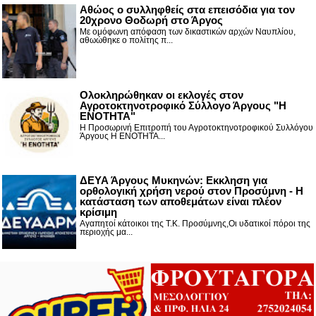
Αθώος ο συλληφθείς στα επεισόδια για τον
20χρονο Θοδωρή στο Άργος
Με ομόφωνη απόφαση των δικαστικών αρχών Ναυπλίου,
αθωώθηκε ο πολίτης π...
Ολοκληρώθηκαν οι εκλογές στον
Αγροτοκτηνοτροφικό Σύλλογο Άργους "Η
ΕΝΟΤΗΤΑ"
Η Προσωρινή Επιτροπή του Αγροτοκτηνοτροφικού Συλλόγου
Άργους Η ΕΝΟΤΗΤΑ...
ΔΕΥΑ Άργους Μυκηνών: Εκκληση για
ορθολογική χρήση νερού στον Προσύμνη - Η
κατάσταση των αποθεμάτων είναι πλέον
κρίσιμη
Αγαπητοί κάτοικοι της Τ.Κ. Προσύμνης,Οι υδατικοί πόροι της
περιοχής μα...