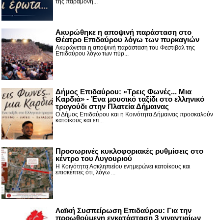
της παραμονή...
Ακυρώθηκε η αποψινή παράσταση στο
Θέατρο Επιδαύρου λόγω των πυρκαγιών
Ακυρώνεται η αποψινή παράσταση του Φεστιβάλ της
Επιδαύρου λόγω των πύρ...
Δήμος Επιδαύρου: «Τρεις Φωνές... Μια
Καρδιά» - Ένα μουσικό ταξίδι στο ελληνικό
τραγούδι στην Πλατεία Δήμαινας
Ο Δήμος Επιδαύρου και η Κοινότητα Δήμαινας προσκαλούν
κατοίκους και επ...
Προσωρινές κυκλοφοριακές ρυθμίσεις στο
κέντρο του Λυγουριού
Η Κοινότητα Ασκληπιείου ενημερώνει κατοίκους και
επισκέπτες ότι, λόγω ...
Λαϊκή Συσπείρωση Επιδαύρου: Για την
προωθούμενη εγκατάσταση 3 γιγαντιαίων