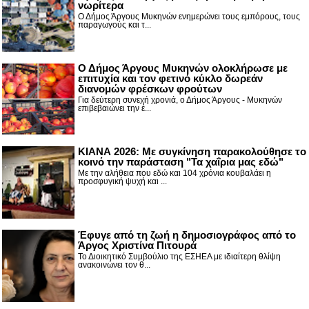
νωρίτερα
Ο Δήμος Άργους Μυκηνών ενημερώνει τους εμπόρους, τους
παραγωγούς και τ...
Ο Δήμος Άργους Μυκηνών ολοκλήρωσε με
επιτυχία και τον φετινό κύκλο δωρεάν
διανομών φρέσκων φρούτων
Για δεύτερη συνεχή χρονιά, ο Δήμος Άργους - Μυκηνών
επιβεβαιώνει την έ...
ΚΙΑΝΑ 2026: Με συγκίνηση παρακολούθησε το
κοινό την παράσταση "Τα χαΐρια μας εδώ"
Με την αλήθεια που εδώ και 104 χρόνια κουβαλάει η
προσφυγική ψυχή και ...
Έφυγε από τη ζωή η δημοσιογράφος από το
Άργος Χριστίνα Πιτουρά
Το Διοικητικό Συμβούλιο της ΕΣΗΕΑ με ιδιαίτερη θλίψη
ανακοινώνει τον θ...