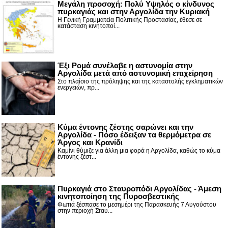
Μεγάλη προσοχή: Πολύ Υψηλός ο κίνδυνος
πυρκαγιάς και στην Αργολίδα την Κυριακή
Η Γενική Γραμματεία Πολιτικής Προστασίας, έθεσε σε
κατάσταση κινητοποί...
Έξι Ρομά συνέλαβε η αστυνομία στην
Αργολίδα μετά από αστυνομική επιχείρηση
Στο πλαίσιο της πρόληψης και της καταστολής εγκληματικών
ενεργειών, πρ...
Κύμα έντονης ζέστης σαρώνει και την
Αργολίδα - Πόσο έδειξαν τα θερμόμετρα σε
Άργος και Κρανίδι
Καμίνι θύμιζε για άλλη μια φορά η Αργολίδα, καθώς το κύμα
έντονης ζέστ...
Πυρκαγιά στο Σταυροπόδι Αργολίδας - Άμεση
κινητοποίηση της Πυροσβεστικής
Φωτιά ξέσπασε το μεσημέρι της Παρασκευής 7 Αυγούστου
στην περιοχή Σταυ...