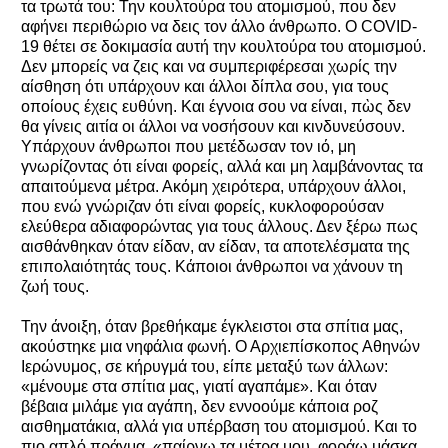
τα τρωτά του: Την κουλτούρα του ατομισμού, που δεν
αφήνει περιθώριο να δεις τον άλλο άνθρωπο. Ο COVID-
19 θέτει σε δοκιμασία αυτή την κουλτούρα του ατομισμού.
Δεν μπορείς να ζεις και να συμπεριφέρεσαι χωρίς την
αίσθηση ότι υπάρχουν και άλλοι δίπλα σου, για τους
οποίους έχεις ευθύνη. Και έγνοια σου να είναι, πὼς δεν
θα γίνεις αιτία οι άλλοι να νοσήσουν και κινδυνεύσουν.
Υπάρχουν άνθρωποι που μετέδωσαν τον ιό, μη
γνωρίζοντας ότι είναι φορείς, αλλά και μη λαμβάνοντας τα
απαιτούμενα μέτρα. Ακόμη χειρότερα, υπάρχουν άλλοι,
που ενώ γνώριζαν ότι είναι φορείς, κυκλοφορούσαν
ελεύθερα αδιαφορώντας για τους άλλους. Δεν ξέρω πως
αισθάνθηκαν όταν είδαν, αν είδαν, τα αποτελέσματα της
επιπολαιότητάς τους. Κάποιοι άνθρωποι να χάνουν τη
ζωή τους.
Την άνοιξη, όταν βρεθήκαμε έγκλειστοι στα σπίτια μας,
ακούστηκε μια νηφάλια φωνή. Ο Αρχιεπίσκοπος Αθηνών
Ιερώνυμος, σε κήρυγμά του, είπε μεταξύ των άλλων:
«μένουμε στα σπίτια μας, γιατί αγαπάμε». Και όταν
βέβαια μιλάμε για αγάπη, δεν εννοούμε κάποια ροζ
αισθηματάκια, αλλά για υπέρβαση του ατομισμού. Και το
πιο απλό πράγμα, «παίρνω τα μέτρα μου, φοράω μάσκα,