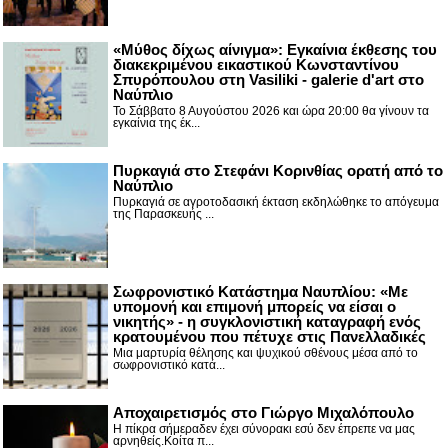
«Μύθος δίχως αίνιγμα»: Εγκαίνια έκθεσης του
διακεκριμένου εικαστικού Κωνσταντίνου
Σπυρόπουλου στη Vasiliki - galerie d'art στο
Ναύπλιο
Το Σάββατο 8 Αυγούστου 2026 και ώρα 20:00 θα γίνουν τα
εγκαίνια της έκ...
Πυρκαγιά στο Στεφάνι Κορινθίας ορατή από το
Ναύπλιο
Πυρκαγιά σε αγροτοδασική έκταση εκδηλώθηκε το απόγευμα
της Παρασκευής ...
Σωφρονιστικό Κατάστημα Ναυπλίου: «Με
υπομονή και επιμονή μπορείς να είσαι ο
νικητής» - η συγκλονιστική καταγραφή ενός
κρατουμένου που πέτυχε στις Πανελλαδικές
Μια μαρτυρία θέλησης και ψυχικού σθένους μέσα από το
σωφρονιστικό κατά...
Αποχαιρετισμός στο Γιώργο Μιχαλόπουλο
Η πίκρα σήμεραδεν έχει σύνορακι εσύ δεν έπρεπε να μας
αρνηθείς.Κοίτα π...