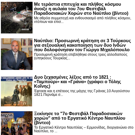
Με τεράστια επιτυχία και πλήθος κόσμου
άνοιξε η αυλαία του 7ου Φεστιβάλ
Παραδοσιακών Χορών στο Ναύπλιο (βίντεο)
Με αθρόα συμμετοχή και ενθουσιασμό από πλήθος κόσμου,
ντόπιων και επισ...
Ναύπλιο: Προσωρινή κράτηση σε 3 Τούρκους
για σεξουαλική κακοποίηση των δυο Ινδών
που δολοφόνησαν τον Γιώργο Μιχαλόπουλο
Προσωρινή κράτηση επιβλήθηκε στους τρεις αλλοδαπούς
(υπηκόους Τουρκίας...
Δυο ξεχασμένες λέξεις από το 1821 :
«Ταμπούρι» και «Γράνα» (γράφει ο Τόλης
Κοΐνης)
Έφτασε και η επέτειος της μάχης της Γράνας.10 Αυγούστου
1821.Περνάμε σ...
Ξεκίνησε το "7ο Φεστιβάλ Παραδοσιακών
χορών" από το Εργατικό Κέντρο Ναυπλίου
(βίντεο)
Το Εργατικό Κέντρο Ναυπλίας – Ερμιονίδας, διοργανώνει στο
Ναύπλιο, το ...