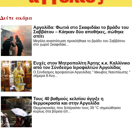
Δείτε ακόμα
Αργολίδα: Φωτιά στο Σκαφιδάκι το βράδυ του
Σαββάτου – Κάηκαν δύο αποθήκες, σώθηκε
σπίτι
Μεγάλη αναστάτωση προκλήθηκε το βράδυ του Σαββάτου
στο χωριό Σκαφιδάκι...
Ευχές στον Μητροπολίτη Άρτης κ.κ. Καλλίνικο
από τον Σύνδεσμο Ιεροψαλτών Αργολίδας
Ο Σύνδεσμος Ιεροψαλτών Αργολίδας '' Ιάκωβος Ναυπλίωτης ''
σήμερα 8 Αυγ...
Τους 40 βαθμούς κελσίου άγγιξε η
θερμοκρασία και στην Αργολίδα
Θερμοκρασίες που ξεπέρασαν τους 39 °C σημειώθηκαν
κυρίως στα βόρεια ηπ...