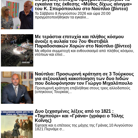
εγκαίνια της έκθεσης «Μύθος δίχως αίνιγμα»
του Κ. Σπυρόπουλου στο Ναύπλιο (βίντεο)
Το Σάββατο 8 Αυγούστου 2026 και ώρα 20:00
πραγματοποιήθηκαν τα εγκαίνι...
Με τεράστια επιτυχία και πλήθος κόσμου
άνοιξε η αυλαία του 7ου Φεστιβάλ
Παραδοσιακών Χορών στο Ναύπλιο (βίντεο)
Με αθρόα συμμετοχή και ενθουσιασμό από πλήθος κόσμου,
ντόπιων και επισ...
Ναύπλιο: Προσωρινή κράτηση σε 3 Τούρκους
για σεξουαλική κακοποίηση των δυο Ινδών
που δολοφόνησαν τον Γιώργο Μιχαλόπουλο
Προσωρινή κράτηση επιβλήθηκε στους τρεις αλλοδαπούς
(υπηκόους Τουρκίας...
Δυο ξεχασμένες λέξεις από το 1821 :
«Ταμπούρι» και «Γράνα» (γράφει ο Τόλης
Κοΐνης)
Έφτασε και η επέτειος της μάχης της Γράνας.10 Αυγούστου
1821.Περνάμε σ...