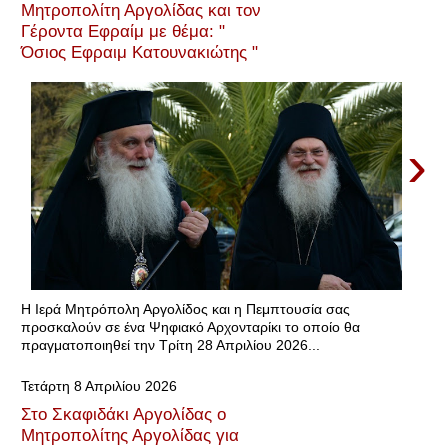
Μητροπολίτη Αργολίδας και τον
Γέροντα Εφραίμ με θέμα: "
Όσιος Εφραιμ Κατουνακιώτης "
›
Η Ιερά Μητρόπολη Αργολίδος και η Πεμπτουσία σας
προσκαλούν σε ένα Ψηφιακό Αρχονταρίκι το οποίο θα
πραγματοποιηθεί την Τρίτη 28 Απριλίου 2026...
Τετάρτη 8 Απριλίου 2026
Στο Σκαφιδάκι Αργολίδας ο
Μητροπολίτης Αργολίδας για