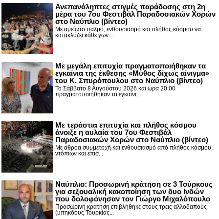
Ανεπανάληπτες στιγμές παράδοσης στη 2η
μέρα του 7ου Φεστιβάλ Παραδοσιακών Χορών
στο Ναύπλιο (βίντεο)
Με αμείωτο παλμό, ενθουσιασμό και πλήθος κόσμου να
κατακλύζει κάθε γων...
Με μεγάλη επιτυχία πραγματοποιήθηκαν τα
εγκαίνια της έκθεσης «Μύθος δίχως αίνιγμα»
του Κ. Σπυρόπουλου στο Ναύπλιο (βίντεο)
Το Σάββατο 8 Αυγούστου 2026 και ώρα 20:00
πραγματοποιήθηκαν τα εγκαίνι...
Με τεράστια επιτυχία και πλήθος κόσμου
άνοιξε η αυλαία του 7ου Φεστιβάλ
Παραδοσιακών Χορών στο Ναύπλιο (βίντεο)
Με αθρόα συμμετοχή και ενθουσιασμό από πλήθος κόσμου,
ντόπιων και επισ...
Ναύπλιο: Προσωρινή κράτηση σε 3 Τούρκους
για σεξουαλική κακοποίηση των δυο Ινδών
που δολοφόνησαν τον Γιώργο Μιχαλόπουλο
Προσωρινή κράτηση επιβλήθηκε στους τρεις αλλοδαπούς
(υπηκόους Τουρκίας...