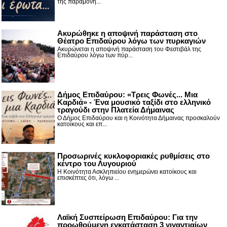
της παραμονή...
Ακυρώθηκε η αποψινή παράσταση στο
Θέατρο Επιδαύρου λόγω των πυρκαγιών
Ακυρώνεται η αποψινή παράσταση του Φεστιβάλ της
Επιδαύρου λόγω των πύρ...
Δήμος Επιδαύρου: «Τρεις Φωνές... Μια
Καρδιά» - Ένα μουσικό ταξίδι στο ελληνικό
τραγούδι στην Πλατεία Δήμαινας
Ο Δήμος Επιδαύρου και η Κοινότητα Δήμαινας προσκαλούν
κατοίκους και επ...
Προσωρινές κυκλοφοριακές ρυθμίσεις στο
κέντρο του Λυγουριού
Η Κοινότητα Ασκληπιείου ενημερώνει κατοίκους και
επισκέπτες ότι, λόγω ...
Λαϊκή Συσπείρωση Επιδαύρου: Για την
προωθούμενη εγκατάσταση 3 γιγαντιαίων