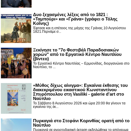
Δυο ξεχασμένες λέξεις από το 1821 :
«Ταμπούρι» και «Γράνα» (γράφει ο Τόλης
Κοΐνης)
Έφτασε και η επέτειος της μάχης της Γράνας.10 Αυγούστου
1821.Περνάμε σ...
Ξεκίνησε το "7ο Φεστιβάλ Παραδοσιακών
χορών" από το Εργατικό Κέντρο Ναυπλίου
(βίντεο)
Το Εργατικό Κέντρο Ναυπλίας – Ερμιονίδας, διοργανώνει στο
Ναύπλιο, το ...
«Μύθος δίχως αίνιγμα»: Εγκαίνια έκθεσης του
διακεκριμένου εικαστικού Κωνσταντίνου
Σπυρόπουλου στη Vasiliki - galerie d'art στο
Ναύπλιο
Το Σάββατο 8 Αυγούστου 2026 και ώρα 20:00 θα γίνουν τα
εγκαίνια της έκ...
Πυρκαγιά στο Στεφάνι Κορινθίας ορατή από το
Ναύπλιο
Πυρκαγιά σε αγροτοδασική έκταση εκδηλώθηκε το απόγευμα