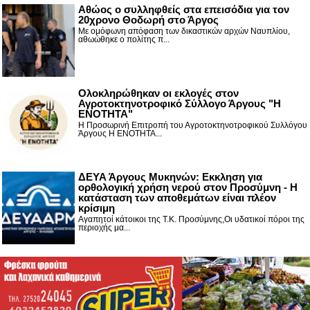
Αθώος ο συλληφθείς στα επεισόδια για τον
20χρονο Θοδωρή στο Άργος
Με ομόφωνη απόφαση των δικαστικών αρχών Ναυπλίου,
αθωώθηκε ο πολίτης π...
Ολοκληρώθηκαν οι εκλογές στον
Αγροτοκτηνοτροφικό Σύλλογο Άργους "Η
ΕΝΟΤΗΤΑ"
Η Προσωρινή Επιτροπή του Αγροτοκτηνοτροφικού Συλλόγου
Άργους Η ΕΝΟΤΗΤΑ...
ΔΕΥΑ Άργους Μυκηνών: Εκκληση για
ορθολογική χρήση νερού στον Προσύμνη - Η
κατάσταση των αποθεμάτων είναι πλέον
κρίσιμη
Αγαπητοί κάτοικοι της Τ.Κ. Προσύμνης,Οι υδατικοί πόροι της
περιοχής μα...