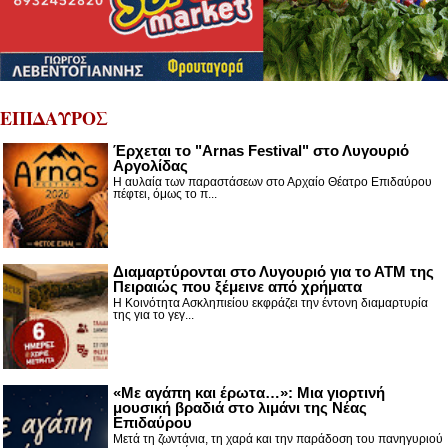
ΕΠΙΔΑΥΡΟΣ
Έρχεται το "Arnas Festival" στο Λυγουριό
Αργολίδας
Η αυλαία των παραστάσεων στο Αρχαίο Θέατρο Επιδαύρου
πέφτει, όμως το π...
Διαμαρτύρονται στο Λυγουριό για το ΑΤΜ της
Πειραιώς που ξέμεινε από χρήματα
Η Κοινότητα Ασκληπιείου εκφράζει την έντονη διαμαρτυρία
της για το γεγ...
«Με αγάπη και έρωτα…»: Μια γιορτινή
μουσική βραδιά στο λιμάνι της Νέας
Επιδαύρου
Μετά τη ζωντάνια, τη χαρά και την παράδοση του πανηγυριού