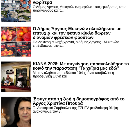
νωρίτερα
Ο Δήμος Άργους Μυκηνών ενημερώνει τους εμπόρους, τους
παραγωγούς και τ...
Ο Δήμος Άργους Μυκηνών ολοκλήρωσε με
επιτυχία και τον φετινό κύκλο δωρεάν
διανομών φρέσκων φρούτων
Για δεύτερη συνεχή χρονιά, ο Δήμος Άργους - Μυκηνών
επιβεβαιώνει την έ...
ΚΙΑΝΑ 2026: Με συγκίνηση παρακολούθησε το
κοινό την παράσταση "Τα χαΐρια μας εδώ"
Με την αλήθεια που εδώ και 104 χρόνια κουβαλάει η
προσφυγική ψυχή και ...
Έφυγε από τη ζωή η δημοσιογράφος από το
Άργος Χριστίνα Πιτουρά
Το Διοικητικό Συμβούλιο της ΕΣΗΕΑ με ιδιαίτερη θλίψη
ανακοινώνει τον θ...