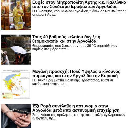
Ευχές στον Μητροπολίτη Άρτης κ.κ. Καλλίνικο
από τον Σύνδεσμο Ιεροψαλτών Αργολίδας
Ο Σύνδεσμος Ιεροψαλτών Αργολίδας '' Ιάκωβος Ναυπλίωτης ''
σήμερα 8 Αυγ...
Τους 40 βαθμούς κελσίου άγγιξε η
θερμοκρασία και στην Αργολίδα
Θερμοκρασίες που ξεπέρασαν τους 39 °C σημειώθηκαν
κυρίως στα βόρεια ηπ...
Μεγάλη προσοχή: Πολύ Υψηλός ο κίνδυνος
πυρκαγιάς και στην Αργολίδα την Κυριακή
Η Γενική Γραμματεία Πολιτικής Προστασίας, έθεσε σε
κατάσταση κινητοποί...
Έξι Ρομά συνέλαβε η αστυνομία στην
Αργολίδα μετά από αστυνομική επιχείρηση
Στο πλαίσιο της πρόληψης και της καταστολής εγκληματικών
ενεργειών, πρ...