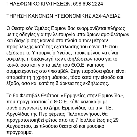
ΤΗΛΕΦΩΝΙΚΟ ΚΡΑΤΗΣΕΩΝ: 698 698 2224
ΤΗΡΗΣΗ ΚΑΝΟΝΩΝ ΥΓΕΙΟΝΟΜΙΚΗΣ ΑΣΦΑΛΕΙΑΣ
Ο Θεατρικός Όμιλος Ερμιονίδας εναρμονίζεται πλήρως
με τις οδηγίες για την λειτουργία υπαίθριων αμφιθεάτρων
και διαχείρισης κοινού στο πλαίσιο των μέτρων
προφύλαξης κατά της εξάπλωσης του covid-19 που
εξέδωσε το Υπουργείο Υγείας, προκειμένου να είναι
ασφαλής η διεξαγωγή των εκδηλώσεων τόσο για το
κοινό, όσο και για τα μέλη του Θ.Ο.Ε. και τους
συμμετέχοντες στο Φεστιβάλ. Στην παρούσα φάση είναι
απαραίτητη η χρήση μάσκας, τόσο κατά την είσοδο και
έξοδο, όσο και κατά τη διάρκεια της εκδήλωσης.
Το 8ο Φεστιβάλ Θεάτρου «Ερμηνείες στην Ερμιονίδα»,
που πραγματοποιεί ο Θ.Ο.Ε. κάθε καλοκαίρι με
συνδιοργανωτές το Δήμο Ερμιονίδας και την Π.Ε.
Αργολίδας της Περιφέρειας Πελοποννήσου, θα
πραγματοποιηθεί φέτος από τις 7 Ιουλίου έως τις 29
Αυγούστου, με πλούσιο θεατρικό και μουσικό
πρόγραμμα.