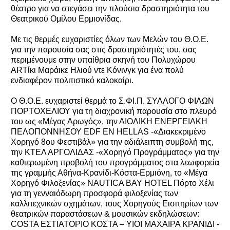
θέατρο για να στεγάσει την πλούσια δραστηριότητα του
Θεατρικού Ομίλου Ερμιονίδας.
Με τις θερμές ευχαριστίες όλων των Μελών του Θ.Ο.Ε.
για την παρουσία σας στις δραστηριότητές του, σας
περιμένουμε στην υπαίθρια σκηνή του Πολυχώρου
ARTίκι Μαράικε Ηλιού ντε Κόνινγκ για ένα πολύ
ενδιαφέρον πολιτιστικό καλοκαίρι.
Ο Θ.Ο.Ε. ευχαριστεί θερμά το Σ.ΦΙ.Π. ΣΥΛΛΟΓΟ ΦΙΛΩΝ
ΠΟΡΤΟΧΕΛΙΟΥ για τη διαχρονική παρουσία στο πλευρό
του ως «Μέγας Αρωγός», την ΑΙΟΛΙΚΗ ENEΡΓΕΙΑΚΗ
ΠΕΛΟΠΟΝΝΗΣΟΥ EDF EN HELLAS -«Διακεκριμένο
Χορηγό 8ου Φεστιβάλ» για την αδιάλειπτη συμβολή της,
την ΚΤΕΛ ΑΡΓΟΛΙΔΑΣ -«Χορηγό Προγράμματος» για την
καθιερωμένη προβολή του προγράμματος στα λεωφορεία
της γραμμής Αθήνα-Κρανίδι-Κόστα-Ερμιόνη, το «Μέγα
Χορηγό Φιλοξενίας» NAUTICA BAY HOTEL Πόρτο Χέλι
για τη γενναιόδωρη προσφορά φιλοξενίας των
καλλιτεχνικών σχημάτων, τους Χορηγούς Εισιτηρίων των
θεατρικών παραστάσεων & μουσικών εκδηλώσεων:
COSTA ΕΣΤΙΑΤΟΡΙΟ ΚΟΣΤΑ – ΥΙΟΙ ΜΑΧΑΙΡΑ ΚΡΑΝΙΔΙ -