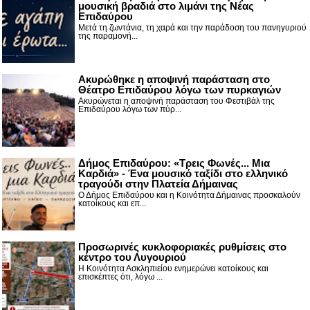
μουσική βραδιά στο λιμάνι της Νέας
Επιδαύρου
Μετά τη ζωντάνια, τη χαρά και την παράδοση του πανηγυριού
της παραμονή...
Ακυρώθηκε η αποψινή παράσταση στο
Θέατρο Επιδαύρου λόγω των πυρκαγιών
Ακυρώνεται η αποψινή παράσταση του Φεστιβάλ της
Επιδαύρου λόγω των πύρ...
Δήμος Επιδαύρου: «Τρεις Φωνές... Μια
Καρδιά» - Ένα μουσικό ταξίδι στο ελληνικό
τραγούδι στην Πλατεία Δήμαινας
Ο Δήμος Επιδαύρου και η Κοινότητα Δήμαινας προσκαλούν
κατοίκους και επ...
Προσωρινές κυκλοφοριακές ρυθμίσεις στο
κέντρο του Λυγουριού
Η Κοινότητα Ασκληπιείου ενημερώνει κατοίκους και
επισκέπτες ότι, λόγω ...