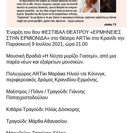
Έναρξη του 8oυ ΦΕΣΤΙΒΑΛ ΘEATΡOY «ΕΡΜΗΝΕΙΕΣ
ΣΤΗΝ ΕΡΜΙΟΝΙΔΑ» στο Θέατρο ARTίκι στο Κρανίδι την
Παρασκευή 9 Ιουλίου 2021, ώρα 21.00
Mουσική Βραδιά «Η Νύχτα μυρίζει Γιασεμί», από μια
παρέα νέων και εξαίρετων μουσικών.
Πολυχώρος ΑRTίκι Μαράικε Ηλιού ντε Κόνινγκ,
περιφερειακός δρόμος Κρανιδίου-Ερμιόνης.
Μαέστρος / Πιάνο / Τραγούδι: Γιάννης
Παπαχριστοδούλου
Κιθάρα-Tραγούδι: Hλίας Δόσκορης
Τραγούδι: Μάρθα Αθανασίου