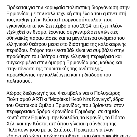
Πρόκειται για την κορυφαία πολιτιστική διοργάνωση στην
Ερμιονίδα, με την καλλιτεχνική επιμέλεια του εμπνευστή
του, καθηγητή κ. Κώστα Γεωργουσόπουλου, που
εγκαινιάστηκε τον Σεπτέμβριο του 2014 και έχει πλέον
εξελιχθεί σε θεσμό, έχοντας συγκεντρώσει επίλεκτες
αθηναϊκές παραστάσεις και τα μεγαλύτερα ονόματα του
ελληνικού θεάτρου μέσα στο διάστημα της καλοκαιρινής
περιόδου. Στόχος του Φεστιβάλ είναι να συμβάλει στην
προώθηση του θεάτρου στην ελληνική περιφέρεια και
συγκεκριμένα στην όμορφη Ερμιονίδα μας, καθώς και
στην τόνωση της τουριστικής της ανάπτυξης,
προωθώντας την καλλιέργεια και τη διάδοση του
πολιτισμού.
Χώρος διεξαγωγής του Φεστιβάλ είναι ο Πολυχώρος
Πολιτισμού ARTίκι “Μαράικε Ηλιού Ντε Κόνινγκ”, έδρα
του Θεατρικού Ομίλου Ερμιονίδας, που βρίσκεται στον
περιφερειακό δρόμο Κρανιδίου-Ερμιόνης, σε σημείο
κοντά στην Ερμιόνη, την Κοιλάδα, το Κρανίδι, το Πόρτο
Χέλι και την Κόστα, απ’ όπου γίνεται η σύνδεση της
Πελοποννήσου με τις Σπέτσες. Πρόκειται για έναν
εξαιρετικό χώρο, πρώην αποθήκη, που διαμορφώθηκε σε