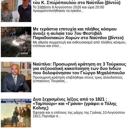
του Κ. Σπυρόπουλου στο Ναύπλιο (βίντεο)
Το Σάββατο 8 Αυγούστου 2026 και ώρα 20:00
πραγματοποιήθηκαν τα εγκαίνι...
Με τεράστια επιτυχία και πλήθος κόσμου
άνοιξε η αυλαία του 7ου Φεστιβάλ
Παραδοσιακών Χορών στο Ναύπλιο (βίντεο)
Με αθρόα συμμετοχή και ενθουσιασμό από πλήθος κόσμου,
ντόπιων και επισ...
Ναύπλιο: Προσωρινή κράτηση σε 3 Τούρκους
για σεξουαλική κακοποίηση των δυο Ινδών
που δολοφόνησαν τον Γιώργο Μιχαλόπουλο
Προσωρινή κράτηση επιβλήθηκε στους τρεις αλλοδαπούς
(υπηκόους Τουρκίας...
Δυο ξεχασμένες λέξεις από το 1821 :
«Ταμπούρι» και «Γράνα» (γράφει ο Τόλης
Κοΐνης)
Έφτασε και η επέτειος της μάχης της Γράνας.10 Αυγούστου
1821.Περνάμε σ...