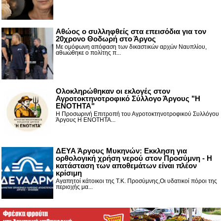
Αθώος ο συλληφθείς στα επεισόδια για τον
20χρονο Θοδωρή στο Άργος
Με ομόφωνη απόφαση των δικαστικών αρχών Ναυπλίου,
αθωώθηκε ο πολίτης π...
Ολοκληρώθηκαν οι εκλογές στον
Αγροτοκτηνοτροφικό Σύλλογο Άργους "Η
ΕΝΟΤΗΤΑ"
Η Προσωρινή Επιτροπή του Αγροτοκτηνοτροφικού Συλλόγου
Άργους Η ΕΝΟΤΗΤΑ...
ΔΕΥΑ Άργους Μυκηνών: Εκκληση για
ορθολογική χρήση νερού στον Προσύμνη - Η
κατάσταση των αποθεμάτων είναι πλέον
κρίσιμη
Αγαπητοί κάτοικοι της Τ.Κ. Προσύμνης,Οι υδατικοί πόροι της
περιοχής μα...