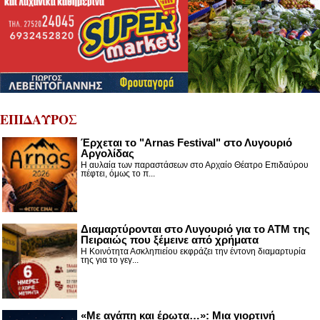
ΕΠΙΔΑΥΡΟΣ
Έρχεται το "Arnas Festival" στο Λυγουριό
Αργολίδας
Η αυλαία των παραστάσεων στο Αρχαίο Θέατρο Επιδαύρου
πέφτει, όμως το π...
Διαμαρτύρονται στο Λυγουριό για το ΑΤΜ της
Πειραιώς που ξέμεινε από χρήματα
Η Κοινότητα Ασκληπιείου εκφράζει την έντονη διαμαρτυρία
της για το γεγ...
«Με αγάπη και έρωτα…»: Μια γιορτινή