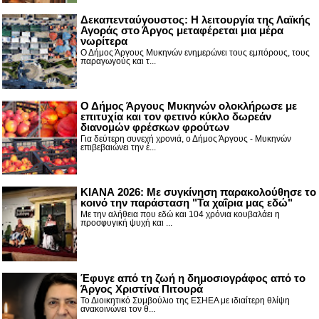
Δεκαπενταύγουστος: H λειτουργία της Λαϊκής
Αγοράς στο Άργος μεταφέρεται μια μέρα
νωρίτερα
Ο Δήμος Άργους Μυκηνών ενημερώνει τους εμπόρους, τους
παραγωγούς και τ...
Ο Δήμος Άργους Μυκηνών ολοκλήρωσε με
επιτυχία και τον φετινό κύκλο δωρεάν
διανομών φρέσκων φρούτων
Για δεύτερη συνεχή χρονιά, ο Δήμος Άργους - Μυκηνών
επιβεβαιώνει την έ...
ΚΙΑΝΑ 2026: Με συγκίνηση παρακολούθησε το
κοινό την παράσταση "Τα χαΐρια μας εδώ"
Με την αλήθεια που εδώ και 104 χρόνια κουβαλάει η
προσφυγική ψυχή και ...
Έφυγε από τη ζωή η δημοσιογράφος από το
Άργος Χριστίνα Πιτουρά
Το Διοικητικό Συμβούλιο της ΕΣΗΕΑ με ιδιαίτερη θλίψη
ανακοινώνει τον θ...