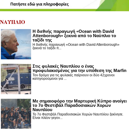
ΝΑΥΠΛΙΟ
Η διεθνής παραγωγή «Ocean with David
Attenborough» ξεκινά από το Ναύπλιο το
ταξίδι της
Η διεθνής παραγωγή «Ocean with David Attenborough»
ξεκινά το ταξίδι π...
Στις φυλακές Ναυπλίου ο ένας
προφυλακισμένος για την υπόθεση της Marfin
Τον δρόμο για τις φυλακές παίρνουν οι δύο 42χρονοι
κατηγορούμενοι για ...
Με σημαιοφόρο την Μαρτυρική Κύπρο ανοίγει
το 7ο Φεστιβάλ Παραδοσιακών Χορών
Ναυπλίου
Το 7ο Φεστιβάλ Παραδοσιακών Χορών Ναυπλίου ξεκίνησε.
Είναι πλέον γεγον...