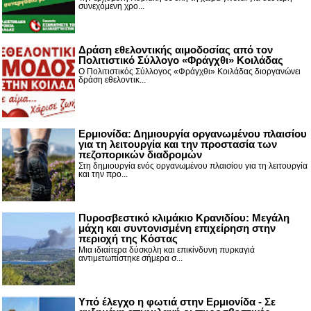
συνεχόμενη χρο...
Δράση εθελοντικής αιμοδοσίας από τον
Πολιτιστικό Σύλλογο «Φράγχθι» Κοιλάδας
Ο Πολιτιστικός Σύλλογος «Φράγχθι» Κοιλάδας διοργανώνει
δράση εθελοντικ...
Ερμιονίδα: Δημιουργία οργανωμένου πλαισίου
για τη λειτουργία και την προστασία των
πεζοπορικών διαδρομών
Στη δημιουργία ενός οργανωμένου πλαισίου για τη λειτουργία
και την προ...
Πυροσβεστικό κλιμάκιο Κρανιδίου: Μεγάλη
μάχη και συντονισμένη επιχείρηση στην
περιοχή της Κόστας
Μια ιδιαίτερα δύσκολη και επικίνδυνη πυρκαγιά
αντιμετωπίστηκε σήμερα σ...
Υπό έλεγχο η φωτιά στην Ερμιονίδα - Σε