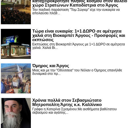
καταχειροκρότησε πλήθος κόσμου στον αύλειο
χώρο Στρατώνων Καποδίστρια στο Άργος
Την παιδική παράσταση "Τομ Σώγιερ" είχε την ευκαιρία να
απολαύσει πλήθ...
Τώρα είναι ευκαιρία: 1+1 ΔΩΡΟ σε αμέτρητα
χαλιά στη Βιοκαρπέτ Άργους - Προσφορές και
εκπτώσεις
Εκπτώσεις στη Βιοκαρπέτ Άργους με 1+1 ΔΩΡΟ σε αμέτρητα
χαλιά. Χαλιά Βι...
Όμηρος και Άργος
Μιας και με την "Οδύσσεια" του Νόλαν ο Όμηρος επανήλθε
δυναμικά στο πρ...
Χρόνια πολλά στον Σεβασμιώτατο
Μητροπολίτη Άρτης κ.κ. Καλλίνικο
Γράφει η Κατερίνα Σχισμένου:Με αισθήματα βαθύτατου
σεβασμού και αγάπης...