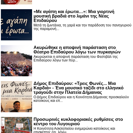
«Με αγάπη και έρωτα…»: Μια γιορτινή
μουσική βραδιά στο λιμάνι της Νέας
Επιδαύρου
Μετά τη ζωντάνια, τη χαρά και την παράδοση του πανηγυριού
της παραμονή...
Ακυρώθηκε η αποψινή παράσταση στο
Θέατρο Επιδαύρου λόγω των πυρκαγιών
Ακυρώνεται η αποψινή παράσταση του Φεστιβάλ της
Επιδαύρου λόγω των πύρ...
Δήμος Επιδαύρου: «Τρεις Φωνές... Μια
Καρδιά» - Ένα μουσικό ταξίδι στο ελληνικό
τραγούδι στην Πλατεία Δήμαινας
Ο Δήμος Επιδαύρου και η Κοινότητα Δήμαινας προσκαλούν
κατοίκους και επ...
Προσωρινές κυκλοφοριακές ρυθμίσεις στο
κέντρο του Λυγουριού
Η Κοινότητα Ασκληπιείου ενημερώνει κατοίκους και
επισκέπτες ότι, λόγω ...