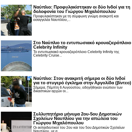
Ναύπλιο: Προφυλακίστηκαν οι δύο Ινδοί για τη
δολοφονία του Γιώργου Μιχαλόπουλου
Προφυλακίστηκαν με τη σύμφωνη γνώμη ανακριτή και
εισαγγελέα Ναυπλίου,...
Στο Ναύπλιο το εντυπωσιακό κρουαζιερόπλοιο
Celebrity Infinity
Το εντυπωσιακό κρουαζιερόπλοιο Celebrity Infinity της
Celebrity Cruise...
Nαύπλιο: Στον ανακριτή σήμερα οι δύο Ινδοί
για το στυγερό έγκλημα στην Αργολίδα (βίντεο)
Σήμερα, Πέμπτη 6 Αυγούστου, οδηγήθηκαν ενώπιον των
δικαστικών αρχών οι...
Συλλυπητήριο μήνυμα 2ου-5ου Δημοτικών
Σχολείων Ναυπλίου για την απώλεια του
Γιώργου Μιχαλόπουλου
Οι εκπαιδευτικοί του 2ου και του 5ου Δημοτικών Σχολείων
Ναυπλίου, με α...