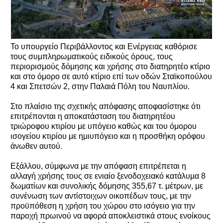
Το υπουργείο Περιβάλλοντος και Ενέργειας καθόρισε
τους συμπληρωματικoύς ειδικούς όρους, τους
περιορισμούς δόμησης και χρήσης στο διατηρητέο κτίριο
και στο όμορο σε αυτό κτίριο επί των οδών Σταϊκοπούλου
4 και Σπετσών 2, στην Παλαιά Πόλη του Ναυπλίου.
Στο πλαίσιο της σχετικής απόφασης αποφασίστηκε ότι
επιτρέπονται η αποκατάσταση του διατηρητέου
τριώροφου κτιρίου με υπόγειο καθώς και του όμορου
ισογείου κτιρίου με ημιυπόγειο και η προσθήκη ορόφου
άνωθεν αυτού.
Εξάλλου, σύμφωνα με την απόφαση επιτρέπεται η
αλλαγή χρήσης τους σε ενιαίο ξενοδοχειακό κατάλυμα 8
δωματίων και συνολικής δόμησης 355,67 τ. μέτρων, με
συνένωση των αντίστοιχων οικοπέδων τους, με την
προϋπόθεση η χρήση του χώρου στο ισόγειο για την
παροχή πρωινού να αφορά αποκλειστικά στους ενοίκους