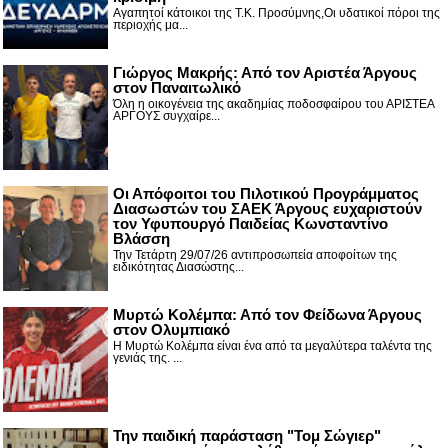
Αγαπητοί κάτοικοι της Τ.Κ. Προσύμνης,Οι υδατικοί πόροι της
περιοχής μα...
Γιώργος Μακρής: Από τον Αριστέα Άργους
στον Παναιτωλικό
Όλη η οικογένεια της ακαδημίας ποδοσφαίρου του ΑΡΙΣΤΕΑ
ΑΡΓΟΥΣ συγχαίρε...
Οι Απόφοιτοι του Πιλοτικού Προγράμματος
Διασωστών του ΣΑΕΚ Άργους ευχαριστούν
τον Υφυπουργό Παιδείας Κωνσταντίνο
Βλάσση
Την Τετάρτη 29/07/26 αντιπροσωπεία αποφοίτων της
ειδικότητας Διασώστης...
Μυρτώ Κολέμπα: Από τον Φείδωνα Άργους
στον Ολυμπιακό
Η Μυρτώ Κολέμπα είναι ένα από τα μεγαλύτερα ταλέντα της
γενιάς της. ...
Την παιδική παράσταση "Τομ Σώγιερ"