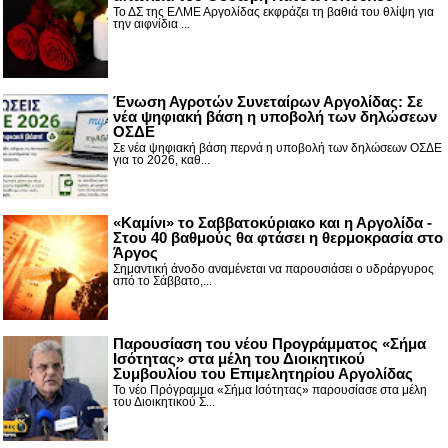
Το ΔΣ της ΕΛΜΕ Αργολίδας εκφράζει τη βαθιά του θλίψη για
την αιφνίδια ...
Ένωση Αγροτών Συνεταίρων Αργολίδας: Σε
νέα ψηφιακή βάση η υποβολή των δηλώσεων
ΟΣΔΕ
Σε νέα ψηφιακή βάση περνά η υποβολή των δηλώσεων ΟΣΔΕ
για το 2026, καθ...
«Καμίνι» το Σαββατοκύριακο και η Αργολίδα -
Στου 40 βαθμούς θα φτάσει η θερμοκρασία στο
Άργος
Σημαντική άνοδο αναμένεται να παρουσιάσει ο υδράργυρος
από το Σάββατο,...
Παρουσίαση του νέου Προγράμματος «Σήμα
Ισότητας» στα μέλη του Διοικητικού
Συμβουλίου του Επιμελητηρίου Αργολίδας
Το νέο Πρόγραμμα «Σήμα Ισότητας» παρουσίασε στα μέλη
του Διοικητικού Σ...