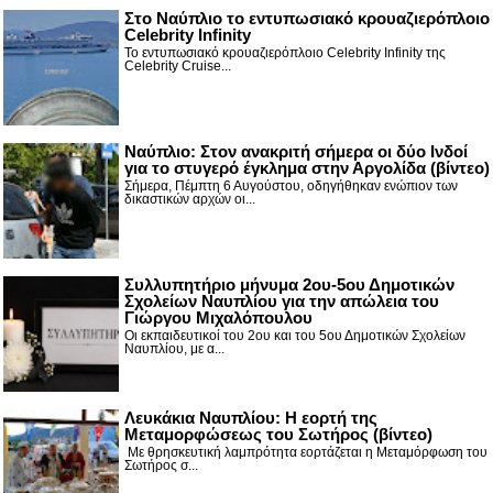
Στο Ναύπλιο το εντυπωσιακό κρουαζιερόπλοιο
Celebrity Infinity
Το εντυπωσιακό κρουαζιερόπλοιο Celebrity Infinity της
Celebrity Cruise...
Nαύπλιο: Στον ανακριτή σήμερα οι δύο Ινδοί
για το στυγερό έγκλημα στην Αργολίδα (βίντεο)
Σήμερα, Πέμπτη 6 Αυγούστου, οδηγήθηκαν ενώπιον των
δικαστικών αρχών οι...
Συλλυπητήριο μήνυμα 2ου-5ου Δημοτικών
Σχολείων Ναυπλίου για την απώλεια του
Γιώργου Μιχαλόπουλου
Οι εκπαιδευτικοί του 2ου και του 5ου Δημοτικών Σχολείων
Ναυπλίου, με α...
Λευκάκια Ναυπλίου: Η εορτή της
Μεταμορφώσεως του Σωτήρος (βίντεο)
Με θρησκευτική λαμπρότητα εορτάζεται η Μεταμόρφωση του
Σωτήρος σ...