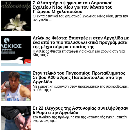
Συλλυπητήριο ψήφισμα του Δημοτικού
Σχολείου Νέας Κίου για τον θάνατο του
Γιώργου Μιχαλόπουλου
Οι εκπαιδευτικοί του Δημοτικού Σχολείου Νέας Κίου, μετά την
αναγγελία ...
Λελέκιος Φιέστα: Επιστρέφει στην Αργολίδα με
ένα από τα πιο πολυσυλλεκτικά προγράμματα
της μέχρι σήμερα πορείας της
Η Λελέκιος Φιέστα επιστρέφει για ακόμη μία χρονιά στη Νέα
Κίο, στις 7 ...
Στον τελικό του Παγκοσμίου Πρωταθλήματος
Στίβου Κ20 ο Άρης Παπαδόπουλος από την
Αργολίδα
Με εξαιρετική εμφάνιση στον προκριματικό της σφαιροβολίας,
ο αθλητής τ...
Σε 22 ελέγχους της Αστυνομίας συνελήφθησαν
5 Ρομά στην Αργολίδα
Στο πλαίσιο της πρόληψης και της καταστολής εγκληματικών
ενεργειών, πρ...