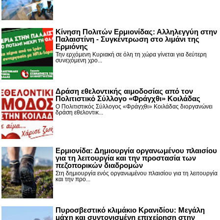
Κίνηση Πολιτών Ερμιονίδας: Αλληλεγγύη στην
Παλαιστίνη - Συγκέντρωση στο λιμάνι της
Ερμιόνης
Την ερχόμενη Κυριακή σε όλη τη χώρα γίνεται για δεύτερη
συνεχόμενη χρο...
Δράση εθελοντικής αιμοδοσίας από τον
Πολιτιστικό Σύλλογο «Φράγχθι» Κοιλάδας
Ο Πολιτιστικός Σύλλογος «Φράγχθι» Κοιλάδας διοργανώνει
δράση εθελοντικ...
Ερμιονίδα: Δημιουργία οργανωμένου πλαισίου
για τη λειτουργία και την προστασία των
πεζοπορικών διαδρομών
Στη δημιουργία ενός οργανωμένου πλαισίου για τη λειτουργία
και την προ...
Πυροσβεστικό κλιμάκιο Κρανιδίου: Μεγάλη
μάχη και συντονισμένη επιχείρηση στην