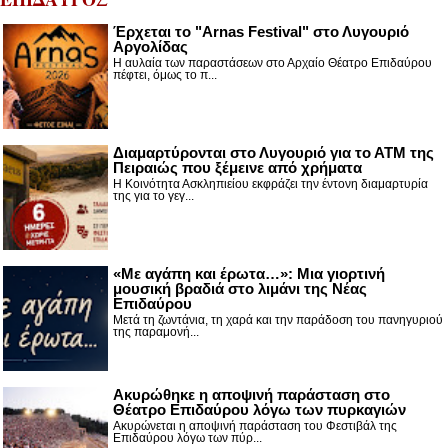
Έρχεται το "Arnas Festival" στο Λυγουριό
Αργολίδας
Η αυλαία των παραστάσεων στο Αρχαίο Θέατρο Επιδαύρου
πέφτει, όμως το π...
Διαμαρτύρονται στο Λυγουριό για το ΑΤΜ της
Πειραιώς που ξέμεινε από χρήματα
Η Κοινότητα Ασκληπιείου εκφράζει την έντονη διαμαρτυρία
της για το γεγ...
«Με αγάπη και έρωτα…»: Μια γιορτινή
μουσική βραδιά στο λιμάνι της Νέας
Επιδαύρου
Μετά τη ζωντάνια, τη χαρά και την παράδοση του πανηγυριού
της παραμονή...
Ακυρώθηκε η αποψινή παράσταση στο
Θέατρο Επιδαύρου λόγω των πυρκαγιών
Ακυρώνεται η αποψινή παράσταση του Φεστιβάλ της
Επιδαύρου λόγω των πύρ...