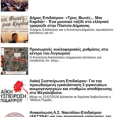
Δήμος Επιδαύρου: «Τρεις Φωνές... Μια
Καρδιά» - Ένα μουσικό ταξίδι στο ελληνικό
τραγούδι στην Πλατεία Δήμαινας
Ο Δήμος Επιδαύρου και η Κοινότητα Δήμαινας προσκαλούν
κατοίκους και επ...
Προσωρινές κυκλοφοριακές ρυθμίσεις στο
κέντρο του Λυγουριού
Η Κοινότητα Ασκληπιείου ενημερώνει κατοίκους και
επισκέπτες ότι, λόγω ...
Λαϊκή Συσπείρωση Επιδαύρου: Για την
προωθούμενη εγκατάσταση 3 γιγαντιαίων
ανεμογεννητριών και σταθμών αποθήκευσης
στο Μεγαλοβούνι
Μέχρι τις 31/07/2026 βρίσκεται σε δημόσια διαβούλευση η
“Μελέτη Περιβά...
Ανακοίνωση Α.Σ. Ναυπλίου-Επιδαύρου
(ΑΚΣΥΝΑ) για την προοπτική επέκτασης της