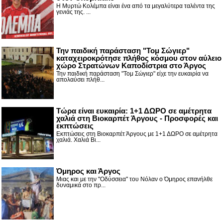
Η Μυρτώ Κολέμπα είναι ένα από τα μεγαλύτερα ταλέντα της
γενιάς της. ...
Την παιδική παράσταση "Τομ Σώγιερ"
καταχειροκρότησε πλήθος κόσμου στον αύλειο
χώρο Στρατώνων Καποδίστρια στο Άργος
Την παιδική παράσταση "Τομ Σώγιερ" είχε την ευκαιρία να
απολαύσει πλήθ...
Τώρα είναι ευκαιρία: 1+1 ΔΩΡΟ σε αμέτρητα
χαλιά στη Βιοκαρπέτ Άργους - Προσφορές και
εκπτώσεις
Εκπτώσεις στη Βιοκαρπέτ Άργους με 1+1 ΔΩΡΟ σε αμέτρητα
χαλιά. Χαλιά Βι...
Όμηρος και Άργος
Μιας και με την "Οδύσσεια" του Νόλαν ο Όμηρος επανήλθε
δυναμικά στο πρ...