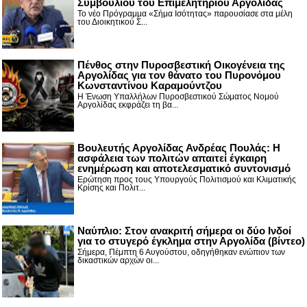
Συμβουλίου του Επιμελητηρίου Αργολίδας
Το νέο Πρόγραμμα «Σήμα Ισότητας» παρουσίασε στα μέλη
του Διοικητικού Σ...
Πένθος στην Πυροσβεστική Οικογένεια της
Αργολίδας για τον θάνατο του Πυρονόμου
Κωνσταντίνου Καραμούντζου
Η Ένωση Υπαλλήλων Πυροσβεστικού Σώματος Νομού
Αργολίδας εκφράζει τη βα...
Βουλευτής Αργολίδας Ανδρέας Πουλάς: Η
ασφάλεια των πολιτών απαιτεί έγκαιρη
ενημέρωση και αποτελεσματικό συντονισμό
Ερώτηση προς τους Υπουργούς Πολιτισμού και Κλιματικής
Κρίσης και Πολιτ...
Nαύπλιο: Στον ανακριτή σήμερα οι δύο Ινδοί
για το στυγερό έγκλημα στην Αργολίδα (βίντεο)
Σήμερα, Πέμπτη 6 Αυγούστου, οδηγήθηκαν ενώπιον των
δικαστικών αρχών οι...