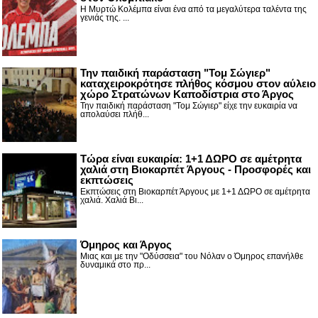
Η Μυρτώ Κολέμπα είναι ένα από τα μεγαλύτερα ταλέντα της
γενιάς της. ...
Την παιδική παράσταση "Τομ Σώγιερ"
καταχειροκρότησε πλήθος κόσμου στον αύλειο
χώρο Στρατώνων Καποδίστρια στο Άργος
Την παιδική παράσταση "Τομ Σώγιερ" είχε την ευκαιρία να
απολαύσει πλήθ...
Τώρα είναι ευκαιρία: 1+1 ΔΩΡΟ σε αμέτρητα
χαλιά στη Βιοκαρπέτ Άργους - Προσφορές και
εκπτώσεις
Εκπτώσεις στη Βιοκαρπέτ Άργους με 1+1 ΔΩΡΟ σε αμέτρητα
χαλιά. Χαλιά Βι...
Όμηρος και Άργος
Μιας και με την "Οδύσσεια" του Νόλαν ο Όμηρος επανήλθε
δυναμικά στο πρ...