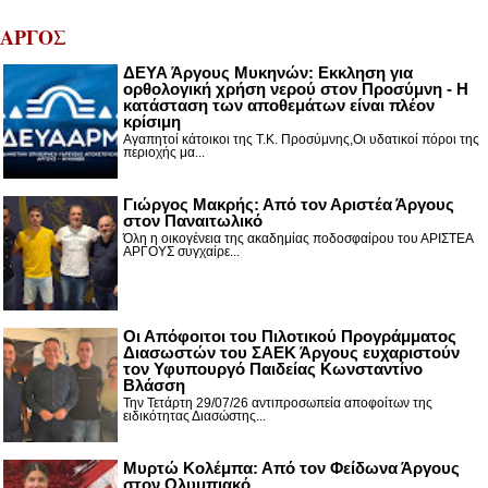
ΑΡΓΟΣ
ΔΕΥΑ Άργους Μυκηνών: Εκκληση για
ορθολογική χρήση νερού στον Προσύμνη - Η
κατάσταση των αποθεμάτων είναι πλέον
κρίσιμη
Αγαπητοί κάτοικοι της Τ.Κ. Προσύμνης,Οι υδατικοί πόροι της
περιοχής μα...
Γιώργος Μακρής: Από τον Αριστέα Άργους
στον Παναιτωλικό
Όλη η οικογένεια της ακαδημίας ποδοσφαίρου του ΑΡΙΣΤΕΑ
ΑΡΓΟΥΣ συγχαίρε...
Οι Απόφοιτοι του Πιλοτικού Προγράμματος
Διασωστών του ΣΑΕΚ Άργους ευχαριστούν
τον Υφυπουργό Παιδείας Κωνσταντίνο
Βλάσση
Την Τετάρτη 29/07/26 αντιπροσωπεία αποφοίτων της
ειδικότητας Διασώστης...
Μυρτώ Κολέμπα: Από τον Φείδωνα Άργους
στον Ολυμπιακό