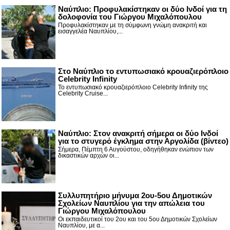
Ναύπλιο: Προφυλακίστηκαν οι δύο Ινδοί για τη
δολοφονία του Γιώργου Μιχαλόπουλου
Προφυλακίστηκαν με τη σύμφωνη γνώμη ανακριτή και
εισαγγελέα Ναυπλίου,...
Στο Ναύπλιο το εντυπωσιακό κρουαζιερόπλοιο
Celebrity Infinity
Το εντυπωσιακό κρουαζιερόπλοιο Celebrity Infinity της
Celebrity Cruise...
Nαύπλιο: Στον ανακριτή σήμερα οι δύο Ινδοί
για το στυγερό έγκλημα στην Αργολίδα (βίντεο)
Σήμερα, Πέμπτη 6 Αυγούστου, οδηγήθηκαν ενώπιον των
δικαστικών αρχών οι...
Συλλυπητήριο μήνυμα 2ου-5ου Δημοτικών
Σχολείων Ναυπλίου για την απώλεια του
Γιώργου Μιχαλόπουλου
Οι εκπαιδευτικοί του 2ου και του 5ου Δημοτικών Σχολείων
Ναυπλίου, με α...