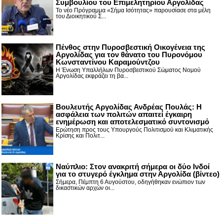
Συμβουλίου του Επιμελητηρίου Αργολίδας
Το νέο Πρόγραμμα «Σήμα Ισότητας» παρουσίασε στα μέλη
του Διοικητικού Σ...
Πένθος στην Πυροσβεστική Οικογένεια της
Αργολίδας για τον θάνατο του Πυρονόμου
Κωνσταντίνου Καραμούντζου
Η Ένωση Υπαλλήλων Πυροσβεστικού Σώματος Νομού
Αργολίδας εκφράζει τη βα...
Βουλευτής Αργολίδας Ανδρέας Πουλάς: Η
ασφάλεια των πολιτών απαιτεί έγκαιρη
ενημέρωση και αποτελεσματικό συντονισμό
Ερώτηση προς τους Υπουργούς Πολιτισμού και Κλιματικής
Κρίσης και Πολιτ...
Nαύπλιο: Στον ανακριτή σήμερα οι δύο Ινδοί
για το στυγερό έγκλημα στην Αργολίδα (βίντεο)
Σήμερα, Πέμπτη 6 Αυγούστου, οδηγήθηκαν ενώπιον των
δικαστικών αρχών οι...