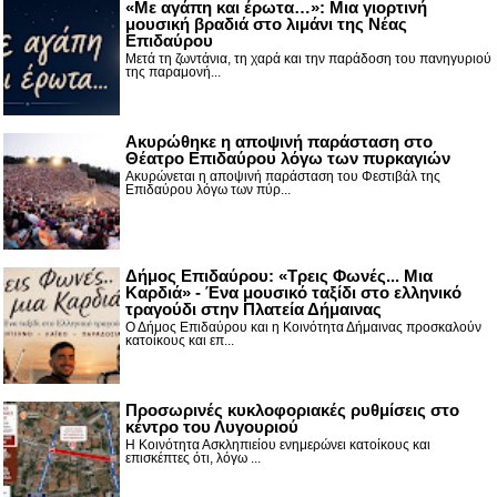
«Με αγάπη και έρωτα…»: Μια γιορτινή
μουσική βραδιά στο λιμάνι της Νέας
Επιδαύρου
Μετά τη ζωντάνια, τη χαρά και την παράδοση του πανηγυριού
της παραμονή...
Ακυρώθηκε η αποψινή παράσταση στο
Θέατρο Επιδαύρου λόγω των πυρκαγιών
Ακυρώνεται η αποψινή παράσταση του Φεστιβάλ της
Επιδαύρου λόγω των πύρ...
Δήμος Επιδαύρου: «Τρεις Φωνές... Μια
Καρδιά» - Ένα μουσικό ταξίδι στο ελληνικό
τραγούδι στην Πλατεία Δήμαινας
Ο Δήμος Επιδαύρου και η Κοινότητα Δήμαινας προσκαλούν
κατοίκους και επ...
Προσωρινές κυκλοφοριακές ρυθμίσεις στο
κέντρο του Λυγουριού
Η Κοινότητα Ασκληπιείου ενημερώνει κατοίκους και
επισκέπτες ότι, λόγω ...