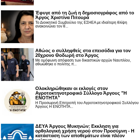
Έφυγε από τη ζωή η δημοσιογράφος από το
Άργος Χριστίνα Πιτουρά
Το Διοικητικό Συμβούλιο της ΕΣΗΕΑ με ιδιαίτερη θλίψη
ανακοινώνει τον θ...
Αθώος ο συλληφθείς στα επεισόδια για τον
20χρονο Θοδωρή στο Άργος
Με ομόφωνη απόφαση των δικαστικών αρχών Ναυπλίου,
αθωώθηκε ο πολίτης π...
Ολοκληρώθηκαν οι εκλογές στον
Αγροτοκτηνοτροφικό Σύλλογο Άργους "Η
ΕΝΟΤΗΤΑ"
Η Προσωρινή Επιτροπή του Αγροτοκτηνοτροφικού Συλλόγου
Άργους Η ΕΝΟΤΗΤΑ...
ΔΕΥΑ Άργους Μυκηνών: Εκκληση για
ορθολογική χρήση νερού στον Προσύμνη - Η
κατάσταση των αποθεμάτων είναι πλέον