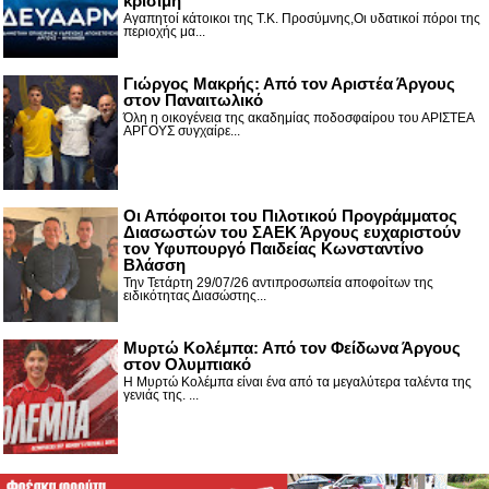
κρίσιμη
Αγαπητοί κάτοικοι της Τ.Κ. Προσύμνης,Οι υδατικοί πόροι της
περιοχής μα...
Γιώργος Μακρής: Από τον Αριστέα Άργους
στον Παναιτωλικό
Όλη η οικογένεια της ακαδημίας ποδοσφαίρου του ΑΡΙΣΤΕΑ
ΑΡΓΟΥΣ συγχαίρε...
Οι Απόφοιτοι του Πιλοτικού Προγράμματος
Διασωστών του ΣΑΕΚ Άργους ευχαριστούν
τον Υφυπουργό Παιδείας Κωνσταντίνο
Βλάσση
Την Τετάρτη 29/07/26 αντιπροσωπεία αποφοίτων της
ειδικότητας Διασώστης...
Μυρτώ Κολέμπα: Από τον Φείδωνα Άργους
στον Ολυμπιακό
Η Μυρτώ Κολέμπα είναι ένα από τα μεγαλύτερα ταλέντα της
γενιάς της. ...