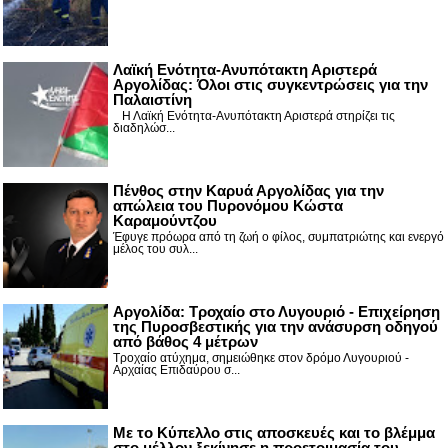
Λαϊκή Ενότητα-Ανυπότακτη Αριστερά
Αργολίδας: Όλοι στις συγκεντρώσεις για την
Παλαιστίνη
Η Λαϊκή Ενότητα-Ανυπότακτη Αριστερά στηρίζει τις
διαδηλώσ...
Πένθος στην Καρυά Αργολίδας για την
απώλεια του Πυρονόμου Κώστα
Καραμούντζου
Έφυγε πρόωρα από τη ζωή ο φίλος, συμπατριώτης και ενεργό
μέλος του συλ...
Αργολίδα: Τροχαίο στο Λυγουριό - Επιχείρηση
της Πυροσβεστικής για την ανάσυρση οδηγού
από βάθος 4 μέτρων
Τροχαίο ατύχημα, σημειώθηκε στον δρόμο Λυγουριού -
Αρχαίας Επιδαύρου σ...
Με το Κύπελλο στις αποσκευές και το βλέμμα
στο μέλλον ξεκίνησε η προετοιμασία του