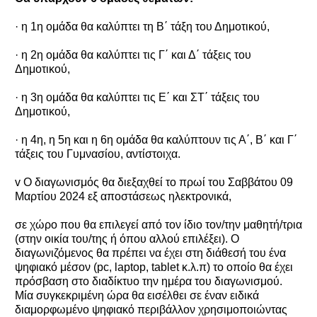
· η 1η ομάδα θα καλύπτει τη Β΄ τάξη του Δημοτικού,
· η 2η ομάδα θα καλύπτει τις Γ΄ και Δ΄ τάξεις του
Δημοτικού,
· η 3η ομάδα θα καλύπτει τις Ε΄ και ΣΤ΄ τάξεις του
Δημοτικού,
· η 4η, η 5η και η 6η ομάδα θα καλύπτουν τις Α΄, Β΄ και Γ΄
τάξεις του Γυμνασίου, αντίστοιχα.
v Ο διαγωνισμός θα διεξαχθεί το πρωί του Σαββάτου 09
Μαρτίου 2024 εξ αποστάσεως ηλεκτρονικά,
σε χώρο που θα επιλεγεί από τον ίδιο τον/την μαθητή/τρια
(στην οικία του/της ή όπου αλλού επιλέξει). Ο
διαγωνιζόμενος θα πρέπει να έχει στη διάθεσή του ένα
ψηφιακό μέσον (pc, laptop, tablet κ.λ.π) το οποίο θα έχει
πρόσβαση στο διαδίκτυο την ημέρα του διαγωνισμού.
Μία συγκεκριμένη ώρα θα εισέλθει σε έναν ειδικά
διαμορφωμένο ψηφιακό περιβάλλον χρησιμοποιώντας