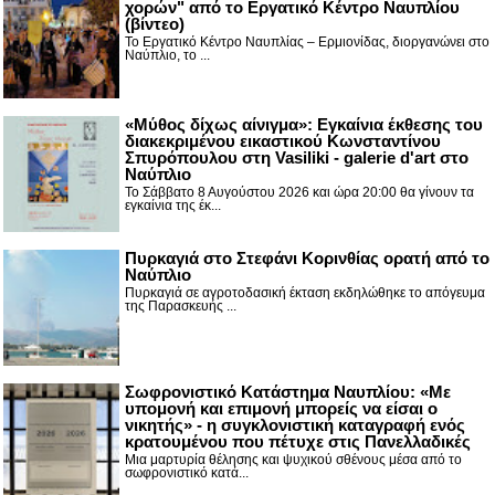
χορών" από το Εργατικό Κέντρο Ναυπλίου
(βίντεο)
Το Εργατικό Κέντρο Ναυπλίας – Ερμιονίδας, διοργανώνει στο
Ναύπλιο, το ...
«Μύθος δίχως αίνιγμα»: Εγκαίνια έκθεσης του
διακεκριμένου εικαστικού Κωνσταντίνου
Σπυρόπουλου στη Vasiliki - galerie d'art στο
Ναύπλιο
Το Σάββατο 8 Αυγούστου 2026 και ώρα 20:00 θα γίνουν τα
εγκαίνια της έκ...
Πυρκαγιά στο Στεφάνι Κορινθίας ορατή από το
Ναύπλιο
Πυρκαγιά σε αγροτοδασική έκταση εκδηλώθηκε το απόγευμα
της Παρασκευής ...
Σωφρονιστικό Κατάστημα Ναυπλίου: «Με
υπομονή και επιμονή μπορείς να είσαι ο
νικητής» - η συγκλονιστική καταγραφή ενός
κρατουμένου που πέτυχε στις Πανελλαδικές
Μια μαρτυρία θέλησης και ψυχικού σθένους μέσα από το
σωφρονιστικό κατά...