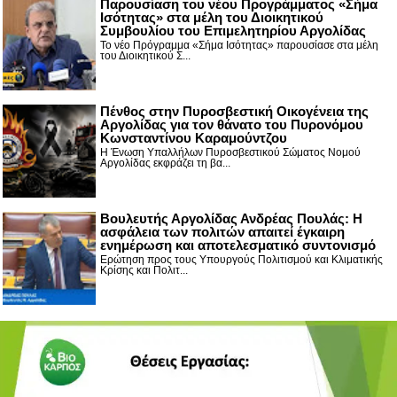
Παρουσίαση του νέου Προγράμματος «Σήμα
Ισότητας» στα μέλη του Διοικητικού
Συμβουλίου του Επιμελητηρίου Αργολίδας
Το νέο Πρόγραμμα «Σήμα Ισότητας» παρουσίασε στα μέλη
του Διοικητικού Σ...
Πένθος στην Πυροσβεστική Οικογένεια της
Αργολίδας για τον θάνατο του Πυρονόμου
Κωνσταντίνου Καραμούντζου
Η Ένωση Υπαλλήλων Πυροσβεστικού Σώματος Νομού
Αργολίδας εκφράζει τη βα...
Βουλευτής Αργολίδας Ανδρέας Πουλάς: Η
ασφάλεια των πολιτών απαιτεί έγκαιρη
ενημέρωση και αποτελεσματικό συντονισμό
Ερώτηση προς τους Υπουργούς Πολιτισμού και Κλιματικής
Κρίσης και Πολιτ...