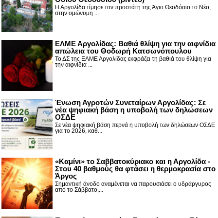
Η Αργολίδα τίμησε τον προστάτη της Άγιο Θεοδόσιο το Νέο,
στην ομώνυμη ...
ΕΛΜΕ Αργολίδας: Βαθιά θλίψη για την αιφνίδια
απώλεια του Θοδωρή Κατσωνόπουλου
Το ΔΣ της ΕΛΜΕ Αργολίδας εκφράζει τη βαθιά του θλίψη για
την αιφνίδια ...
Ένωση Αγροτών Συνεταίρων Αργολίδας: Σε
νέα ψηφιακή βάση η υποβολή των δηλώσεων
ΟΣΔΕ
Σε νέα ψηφιακή βάση περνά η υποβολή των δηλώσεων ΟΣΔΕ
για το 2026, καθ...
«Καμίνι» το Σαββατοκύριακο και η Αργολίδα -
Στου 40 βαθμούς θα φτάσει η θερμοκρασία στο
Άργος
Σημαντική άνοδο αναμένεται να παρουσιάσει ο υδράργυρος
από το Σάββατο,...