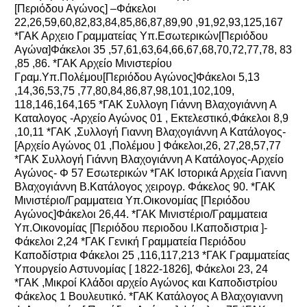
[Περιόδου Αγώνος] –Φάκελοι
22,26,59,60,82,83,84,85,86,87,89,90 ,91,92,93,125,167
*ΓΑΚ Αρχειο Γραμματείας Υπ.Εσωτερικών[Περιόδου
Αγώνα]Φάκελοι 35 ,57,61,63,64,66,67,68,70,72,77,78, 83
,85 ,86. *ΓΑΚ Αρχείο Μινιστερίου
Γραμ.Υπ.Πολέμου[Περιόδου Αγώνος]Φάκελοι 5,13
,14,36,53,75 ,77,80,84,86,87,98,101,102,109,
118,146,164,165 *ΓΑΚ Συλλογη Γιάννη Βλαχογιάννη Α
Καταλογος -Αρχείο Αγώνος 01 , Εκτελεστικό,Φάκελοι 8,9
,10,11 *ΓΑΚ ,Συλλογή Γιαννη Βλαχογιάννη Α Κατάλογος-
[Αρχείο Αγώνος 01 ,Πολέμου ] Φάκελοι,26, 27,28,57,77
*ΓΑΚ Συλλογή Γιάννη Βλαχογιάννη Α Κατάλογος-Αρχείο
Αγώνος- Φ 57 Εσωτερικών *ΓΑΚ Ιστορικά Αρχεία Γιαννη
Βλαχογιάννη Β.Κατάλογος χειρογρ. Φάκελος 90. *ΓΑΚ
Μινιστέριο/Γραμματεια Υπ.Οικονομίας [Περιόδου
Αγώνος]Φάκελοι 26,44. *ΓΑΚ Μινιστέριο/Γραμματεια
Υπ.Οικονομίας [Περιόδου περιοδου Ι.Καποδιστρια ]-
Φάκελοι 2,24 *ΓΑΚ Γενική Γραμματεία Περιόδου
Καποδίστρια Φάκελοι 25 ,116,117,213 *ΓΑΚ Γραμματείας
Υπουργείο Αστυνομίας [ 1822-1826], Φάκελοι 23, 24
*ΓΑΚ ,Μικροί Κλάδοι αρχείο Αγώνος και Καποδιστρίου
Φάκελος 1 Βουλευτικό. *ΓΑΚ Κατάλογος Α Βλαχογιαννη