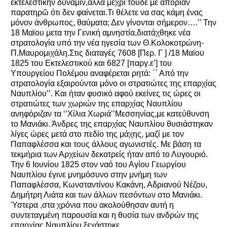
έκτελεστικήν δύναμιν,αλλά μέχρι τούδε με απορίαν
παρατηρῶ ότι δεν φαίνεται.Τι θέλετε να σας κάμη ένας
μόνον άνθρωπος, θαύματα; Δεν γίνονται σήμερον….’’ Την
18 Μαϊου μετα την Γενική αμνηστία,διατάχθηκε νέα
στρατολογία υπό την νέα ηγεσία των Θ.Κολοκοτρώνη-
Π.Μαυρομιχάλη.Στις διαταγές 7608 [Περ. Γ ] /18 Μαϊου
1825 του Εκτελεστικού και 6827 [παργ.ε’] του
Υπουργείου Πολέμου αναφέρεται ρητά: ΄΄ Από την
στρατολογία εξαιρούνται μόνο οι στρατιώτες της επαρχίας
Ναυπλίου’’. Και ήταν φυσικό αφού εκείνες τις ώρες οι
στρατιώτες των χωριών της επαρχίας Ναυπλίου
ανηφόριζαν τα ‘’Χίλια Χωριά’’Μεσσηνίας,με κατεύθυνση
το Μανιάκι. Άνδρες της επαρχίας Ναυπλίου θυσιάστηκαν
λίγες ώρες μετά στο πεδίο της μάχης, μαζί με τον
Παπαφλέσσα και τους άλλους αγωνιστές. Με βάση τα
τεκμήρια των Αρχείων δεκατρείς ήταν από το Λυγουριό.
Την 6 Ιουνίου 1825 στον ναό του Αγίου Γεωργίου
Ναυπλίου έγινε μνημόσυνο στην μνήμη των
Παπαφλέσσα, Κωνσταντίνου Κακάνη, Αδριανού Νέζου,
Δημήτρη Λιάτα και των άλλων πεσόντων στο Μανιάκι.
Ύστερα ,στα χρόνια που ακολούθησαν αυτή η
συντεταγμένη παρουσία και η θυσία των ανδρών της
επαρχίας Ναυπλίου ξεχάστηκε.