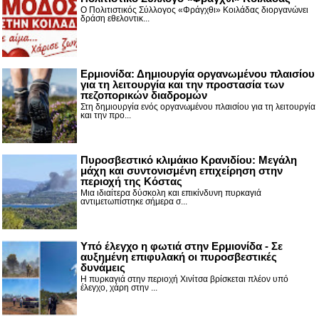
Ο Πολιτιστικός Σύλλογος «Φράγχθι» Κοιλάδας διοργανώνει
δράση εθελοντικ...
Ερμιονίδα: Δημιουργία οργανωμένου πλαισίου
για τη λειτουργία και την προστασία των
πεζοπορικών διαδρομών
Στη δημιουργία ενός οργανωμένου πλαισίου για τη λειτουργία
και την προ...
Πυροσβεστικό κλιμάκιο Κρανιδίου: Μεγάλη
μάχη και συντονισμένη επιχείρηση στην
περιοχή της Κόστας
Μια ιδιαίτερα δύσκολη και επικίνδυνη πυρκαγιά
αντιμετωπίστηκε σήμερα σ...
Υπό έλεγχο η φωτιά στην Ερμιονίδα - Σε
αυξημένη επιφυλακή οι πυροσβεστικές
δυνάμεις
Η πυρκαγιά στην περιοχή Χινίτσα βρίσκεται πλέον υπό
έλεγχο, χάρη στην ...