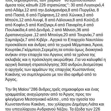
τους δημογέροντες των χωριών ‘’ νὰ ἐξαποστείλωσι
άμεσα τοὺς κάτωθι 226 στρατιώτας’’: 30 από Λυγουριό,4
από Αδάμι,12 από την Δαλαμανάρα,8 από Πυργέλα, 8
από Πασιά, 6 από Πρίφτανη,12 από Χώνικα,3 από
Μπούτι,12 από Ανυφί, 8 από Λάλουκα,8 από Κούτζι,6
από Κοφίνι,5 από Κατζίγκρι,4 από Παναρίτη,4 από
Πουλακίδα,4 από Δενδρά, 2 από Μάνεσι,36 από
Δραπανοχώρια ,12 από Μπούγα,20 από Τουρνίκι,7 από
Σαμπάριζα,7 από Κιβέρι . Αρχικά το Επαρχείο Ναυπλίου
προσκάλεσε και άνδρες από τα χωριά Μέρμπακα, Άρεια,
Κουρτάκι,Γκέρμπεσι,Σερεμέτη,τα οποία όμως διοικητικά
ανήκαν στην επαρχία του Αργους από τα χρόνια της
σκλαβιάς και η πρόσκληση ακυρώθηκε .Για να καλυφθεί η
αρχική διαταγή στρατολόγησης 300 ανδρών,δεσμεύτηκε
ο αρχηγός των αρμάτων της επαρχίας Κωσταντίνος
Κακάνης να συμπληρώσει με τον ίδιο αριθμό από το
Άργος.
Την 9η Μαϊου’’286 ἄνδρες,τρεῖς σημαιοφόροι και ένας
γραμματέας αναχώρησαν από το Άργος προς τον
φλεγόμενο Μεσσηνιακό κόλπο , υπό την ηγεσία του
Κωνσταντίνου Κακάνη , του χιλίαρχου Δημήτρη Λιάτα και
του υποχιλίαρχου Ανδριανού Νέζου. Τα έξοδα των 226