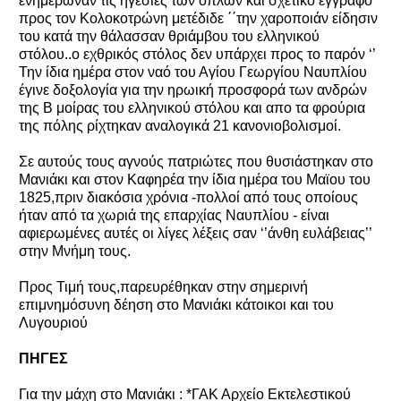
ενημέρωναν τις ηγεσίες των όπλων και σχετικό έγγραφο
προς τον Κολοκοτρώνη μετέδιδε ΄΄την χαροποιάν είδησιν
του κατά την θάλασσαν θριάμβου του ελληνικού
στόλου..ο εχθρικός στόλος δεν υπάρχει προς το παρόν ‘’
Την ίδια ημέρα στον ναό του Αγίου Γεωργίου Ναυπλίου
έγινε δοξολογία για την ηρωική προσφορά των ανδρών
της Β μοίρας του ελληνικού στόλου και απο τα φρούρια
της πόλης ρίχτηκαν αναλογικά 21 κανονιοβολισμοί.
Σε αυτούς τους αγνούς πατριώτες που θυσιάστηκαν στο
Μανιάκι και στον Καφηρέα την ίδια ημέρα του Μαϊου του
1825,πριν διακόσια χρόνια -πολλοί από τους οποίους
ήταν από τα χωριά της επαρχίας Ναυπλίου - είναι
αφιερωμένες αυτές οι λίγες λέξεις σαν ‘’άνθη ευλάβειας’’
στην Μνήμη τους.
Προς Τιμή τους,παρευρέθηκαν στην σημερινή
επιμνημόσυνη δέηση στο Μανιάκι κάτοικοι και του
Λυγουριού
ΠΗΓΕΣ
Για την μάχη στο Μανιάκι : *ΓΑΚ Αρχείο Εκτελεστικού