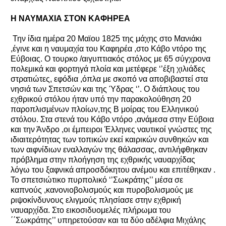
Η ΝΑΥΜΑΧΙΑ ΣΤΟΝ ΚΑΦΗΡΕΑ
Την ίδια ημέρα 20 Μαϊου 1825 της μάχης στο Μανιάκι
,έγινε και η ναυμαχία του Καφηρέα ,στο Κάβο ντόρο της
Εύβοιας. Ο τουρκο /αιγυπτιακός στόλος με 65 σύγχρονα
πολεμικά και φορτηγά πλοία και μετέφερε ‘’έξη χιλιάδες
στρατιώτες, εφόδια ,όπλα με σκοπό να αποβιβαστεί στα
νησιά των Σπετσών και της Ύδρας ‘’. Ο διάπλους του
εχθρικού στόλου ήταν υπό την παρακολούθηση 20
παροπλισμένων πλοίων,της Β μοίρας του Ελληνικού
στόλου. Στα στενά του Κάβο ντόρο ,ανάμεσα στην Εύβοια
και την Άνδρο ,οι έμπειροι Έλληνες ναυτικοί γνώστες της
ιδιαιτερότητας των τοπικών εκεί καιρικών συνθηκών και
των αιφνίδιων εναλλαγών της θάλασσας, αντιλήφθηκαν
πρόβλημα στην πλοήγηση της εχθρικής ναυαρχίδας
λόγω του ξαφνικά απροσδόκητου ανέμου και επιτέθηκαν .
Το σπετσιώτικο πυρπολικό ‘’Σωκράτης’’ μέσα σε
καπνούς ,κανονιοβολισμούς και πυροβολισμούς με
ριψοκίνδυνους ελιγμούς πλησίασε στην εχθρική
ναυαρχίδα. Στο εικοσιδυομελές πλήρωμα του
΄΄Σωκράτης’’ υπηρετούσαν και τα δύο αδέλφια Μιχάλης