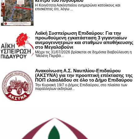
κέντρο του Λυγουριού
Η Κοινότητα Ασκληπιείου ενημερώνει κατοίκους και
επισκέπτες ότι, λόγω ...
Λαϊκή Συσπείρωση Επιδαύρου: Για την
προωθούμενη εγκατάσταση 3 γιγαντιαίων
ανεμογεννητριών και σταθμών αποθήκευσης
στο Μεγαλοβούνι
Μέχρι τις 31/07/2026 βρίσκεται σε δημόσια διαβούλευση η
“Μελέτη Περιβά...
Ανακοίνωση Α.Σ. Ναυπλίου-Επιδαύρου
(ΑΚΣΥΝΑ) για την προοπτική επέκτασης της
ΠΟΠ ελαιολάδου σε όλο το Δήμο Επιδαύρου
Την Κυριακή 19/7 ο Δήμος Επιδαύρου, στο πλαίσιο των
παράλληλων εκδηλώσ...