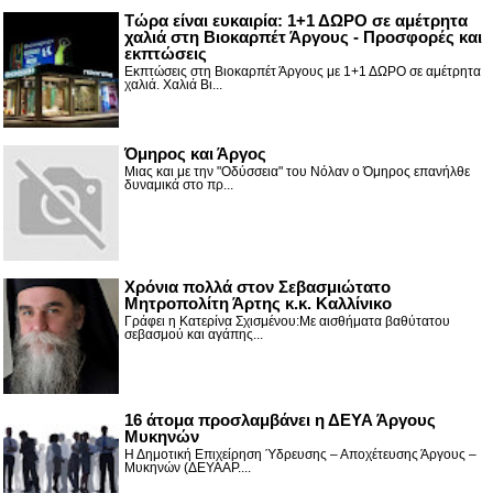
Τώρα είναι ευκαιρία: 1+1 ΔΩΡΟ σε αμέτρητα
χαλιά στη Βιοκαρπέτ Άργους - Προσφορές και
εκπτώσεις
Εκπτώσεις στη Βιοκαρπέτ Άργους με 1+1 ΔΩΡΟ σε αμέτρητα
χαλιά. Χαλιά Βι...
Όμηρος και Άργος
Μιας και με την "Οδύσσεια" του Νόλαν ο Όμηρος επανήλθε
δυναμικά στο πρ...
Χρόνια πολλά στον Σεβασμιώτατο
Μητροπολίτη Άρτης κ.κ. Καλλίνικο
Γράφει η Κατερίνα Σχισμένου:Με αισθήματα βαθύτατου
σεβασμού και αγάπης...
16 άτομα προσλαμβάνει η ΔΕΥΑ Άργους
Μυκηνών
Η Δημοτική Επιχείρηση Ύδρευσης – Αποχέτευσης Άργους –
Μυκηνών (ΔΕΥΑΑΡ....