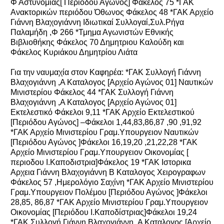
Φ Αστυνομίας[ Περιόδου Αγώνος] Φάκελος 75 *ΓΑΚ
Ανακτορικών περιόδου Όθωνος Φάκελος 48 *ΓΑΚ Αρχείο
Γιάννη Βλαχογιάννη Ιδιωτικαί Συλλογαί,Συλ.Ρήγα
Παλαμήδη ,Φ 266 *Τμημα Αγωνιστών Εθνικής
Βιβλιοθήκης Φάκελος 70 Δημητριου Καλούδη και
Φάκελος Κυριάκου Δημητρίου Λιάτα
Για την ναυμαχία στον Καφηρέα: *ΓΑΚ Συλλογή Γιάννη
Βλαχογιάννη ,Α Καταλογος [Αρχείο Αγώνος 01] Ναυτικών
Μινιστερίου Φάκελος 44 *ΓΑΚ Συλλογή Γιάννη
Βλαχογιάννη ,Α Καταλογος [Αρχείο Αγώνος 01]
Εκτελεστικό Φάκελοι 9,11 *ΓΑΚ Αρχείο Εκτελεστικού
[Περιόδου Αγώνος] –Φάκελοι 1,44,83,86,87 ,90 ,91,92
*ΓΑΚ Αρχείο Μινιστερίου Γραμ.Υπουργειον Ναυτικών
[Περιόδου Αγώνος ]Φάκελοι 16,19,20 ,21,22,28 *ΓΑΚ
Αρχείο Μινιστερίου Γραμ.Υπουργειον Οικονομίας [
περιοδου Ι.Καποδιστρια]Φάκελος 19 *ΓΑΚ Ιστορικα
Αρχεια Γιάννη Βλαχογιάννη Β Καταλογος Χειρογραφων
Φάκελος 57 ,Ημερολόγιο Σαχίνη *ΓΑΚ Αρχείο Μινιστερίου
Γραμ.Υπουργειον Πολέμου [Περιόδου Αγώνος ]Φάκελοι
28,85, 86,87 *ΓΑΚ Αρχείο Μινιστερίου Γραμ.Υπουργειον
Οικονομίας [Περιόδου Ι.Καποδίστριας]Φάκελοι 19,24
*ΓΑΚ Συλλογή Γιάννη Βλαχογιάννη ,Α Καταλογος [Αρχείο