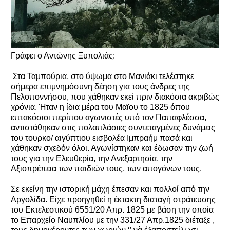
Γράφει ο Αντώνης Ξυπολιάς:
Στα Ταμπούρια, στο ύψωμα στο Μανιάκι τελέστηκε
σήμερα επιμνημόσυνη δέηση για τους άνδρες της
Πελοποννήσου, που χάθηκαν εκεί πριν διακόσια ακριβώς
χρόνια. Ήταν η ίδια μέρα του Μαϊου το 1825 όπου
επτακόσιοι περίπου αγωνιστές υπό τον Παπαφλέσσα,
αντιστάθηκαν στις πολαπλάσιες συντεταγμένες δυνάμεις
του τουρκο/ αιγύπτιου εισβολέα Ιμπραήμ πασά και
χάθηκαν σχεδόν όλοι. Αγωνίστηκαν και έδωσαν την ζωή
τους για την Ελευθερία, την Ανεξαρτησία, την
Αξιοπρέπεια των παιδιών τους, των απογόνων τους.
Σε εκείνη την ιστορική μάχη έπεσαν και πολλοί από την
Αργολίδα. Είχε προηγηθεί η έκτακτη διαταγή στράτευσης
του Εκτελεστικού 6551/20 Απρ. 1825 με βάση την οποία
το Επαρχείο Ναυπλίου με την 331/27 Απρ.1825 διέταξε ,