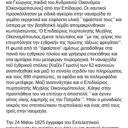
και Γεώργιος,παιδιά του Ανδριανού Οικονόμου
[Οικονομοπουλος] από την Επίδαυρο. Οι ναυτικοί
προσκόλλησαν με ειδικὰ αγκύρια στην ναυαρχίδα το
γεμάτο εκρηκτικά και εύφλεκτα υλικὰ ``ηφαίστειό τους’’ και
ύστερα με την βοηθητική λέμβο απομακρύνθηκαν
κωπηλατώντας. Ὁ Επιδαύριος πυρπολητὴς Μιχάλης
Οἰκονομόπουλος,έμεινε τελευταίος και ``με τας χείρας του
επυρπόλησε την εχθρικήν της πρώτης τάξεως φρεγάταν’’.
Η φωτιὰ απὸ τὸ ‘’ἡφαίστειο’’ αμέσως μεταδόθηκε στα
πανιὰ του εχθρικού πλοίου και γρήγορα επεκτάθηκε και
στα αμπάρια που μετέφεραν πυρομαχικά. Ἡ ναυαρχίδα
τοῦ ἐχθρικοῦ στόλου [Χαζέν Γεμισίν] των 62 κανονιών
ανατινάχθηκε και μαζί το σύνολο σχεδόν του πληρώματος
και τους 890 στρατιώτες, τα εφόδιο και τα πολεμοφόδια
που μετέφερε. Μαζί ανατινάχτηκε και ο Επιδαύριος
πυρπολητής Μιχάλης Οικονομόπουλος .Κάηκε στην
προσπάθεια του να επιτύχει η αποστολή ΄’ και έγινεν
αίτιος νίκης λαμπρής εις την Πατρίδα ’’. Ήταν ο μοναδικός
νεκρός του σπετσιώτικου πυρπολικού και ένας από τους
τρείς στην ναυμαχία.
Την 24 Μαϊου 1825 έγγραφα του Εκτελεστικού