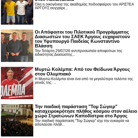
Όλη η οικογένεια της ακαδημίας ποδοσφαίρου του ΑΡΙΣΤΕΑ
ΑΡΓΟΥΣ συγχαίρε...
Οι Απόφοιτοι του Πιλοτικού Προγράμματος
Διασωστών του ΣΑΕΚ Άργους ευχαριστούν
τον Υφυπουργό Παιδείας Κωνσταντίνο
Βλάσση
Την Τετάρτη 29/07/26 αντιπροσωπεία αποφοίτων της
ειδικότητας Διασώστης...
Μυρτώ Κολέμπα: Από τον Φείδωνα Άργους
στον Ολυμπιακό
Η Μυρτώ Κολέμπα είναι ένα από τα μεγαλύτερα ταλέντα της
γενιάς της. ...
Την παιδική παράσταση "Τομ Σώγιερ"
καταχειροκρότησε πλήθος κόσμου στον αύλειο
χώρο Στρατώνων Καποδίστρια στο Άργος
Την παιδική παράσταση "Τομ Σώγιερ" είχε την ευκαιρία να
απολαύσει πλήθ...