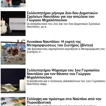
Συλλυπητήριο μήνυμα 2ου-5ου Δημοτικών
Σχολείων Ναυπλίου για την απώλεια του
Γιώργου Μιχαλόπουλου
Οι εκπαιδευτικοί του 2ου και του 5ου Δημοτικών Σχολείων
Ναυπλίου, με α...
Λευκάκια Ναυπλίου: Η εορτή της
Μεταμορφώσεως του Σωτήρος (βίντεο)
Με θρησκευτική λαμπρότητα εορτάζεται η Μεταμόρφωση του
Σωτήρος σ...
Συλλυπητήριο Ψήφισμα του 1ου Γυμνασίου
Ναυπλίου για τον θάνατο του Γιώργου
Μιχαλόπουλου
Η Διεύθυνση και ο Σύλλογος Διδασκόντων του 1ου Γυμνασίου
Ναυπλίου εκφρ...
Σύλληψη και πρόστιμο στο Ναύπλιο από την
Πυροσβεστική