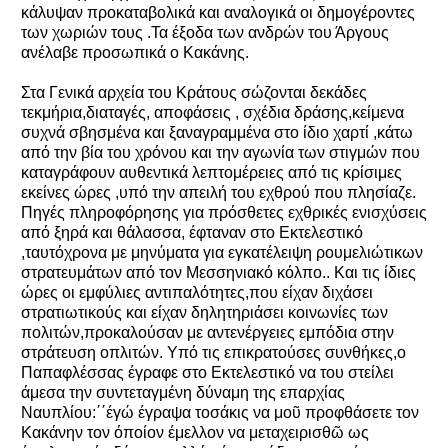
κάλυψαν προκαταβολικά και αναλογικά οι δημογέροντες
των χωριών τους .Τα έξοδα των ανδρών του Άργους
ανέλαβε προσωπικά ο Κακάνης.
Στα Γενικά αρχεία του Κράτους σώζονται δεκάδες
τεκμήρια,διαταγές, αποφάσεις , σχέδια δράσης,κείμενα
συχνά σβησμένα και ξαναγραμμένα στο ίδιο χαρτί ,κάτω
από την βία του χρόνου και την αγωνία των στιγμών που
καταγράφουν αυθεντικά λεπτομέρειες από τις κρίσιμες
εκείνες ώρες ,υπό την απειλή του εχθρού που πλησίαζε.
Πηγές πληροφόρησης για πρόσθετες εχθρικές ενισχύσεις
από ξηρά και θάλασσα, έφταναν στο Εκτελεστικό
,ταυτόχρονα με μηνύματα για εγκατέλειψη ρουμελιώτικων
στρατευμάτων από τον Μεσσηνιακό κόλπο.. Και τις ίδιες
ώρες οι εμφύλιες αντιπαλότητες,που είχαν διχάσει
στρατιωτικούς και είχαν δηλητηριάσει κοινωνίες των
πολιτών,προκαλούσαν με αντενέργειες εμπόδια στην
στράτευση οπλιτών. Υπό τις επικρατούσες συνθήκες,ο
Παπαφλέσσας έγραφε στο Εκτελεστικό να του στείλει
άμεσα την συντεταγμένη δύναμη της επαρχίας
Ναυπλίου:΄΄έγώ έγραψα τοσάκις να μοῦ προφθάσετε τον
Κακάνην τον όποίον έμελλον να μεταχειρισθῶ ως