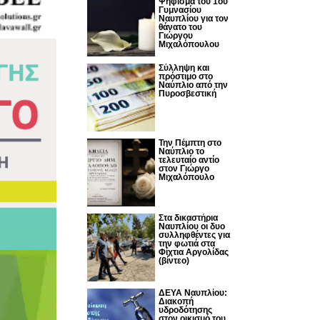
Ψήφισμα του 1ου
Γυμνασίου
Ναυπλίου για τον
θάνατο του
Γιώργου
Μιχαλόπουλου
Σύλληψη και
πρόστιμο στο
Ναύπλιο από την
Πυροσβεστική
Την Πέμπτη στο
Ναύπλιο το
τελευταίο αντίο
στον Γιώργο
Μιχαλόπουλο
Στα δικαστήρια
Ναυπλίου οι δυο
συλληφθέντες για
την φωτιά στα
Φίχτια Αργολίδας
(βίντεο)
ΔΕΥΑ Ναυπλίου:
Διακοπή
υδροδότησης
στον οικισμό του