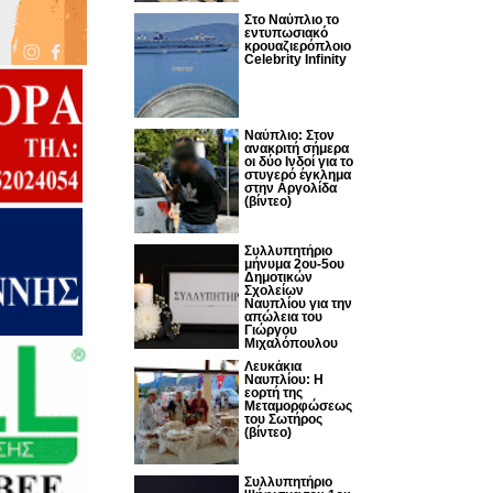
Στο Ναύπλιο το
εντυπωσιακό
κρουαζιερόπλοιο
Celebrity Infinity
Nαύπλιο: Στον
ανακριτή σήμερα
οι δύο Ινδοί για το
στυγερό έγκλημα
στην Αργολίδα
(βίντεο)
Συλλυπητήριο
μήνυμα 2ου-5ου
Δημοτικών
Σχολείων
Ναυπλίου για την
απώλεια του
Γιώργου
Μιχαλόπουλου
Λευκάκια
Ναυπλίου: Η
εορτή της
Μεταμορφώσεως
του Σωτήρος
(βίντεο)
Συλλυπητήριο