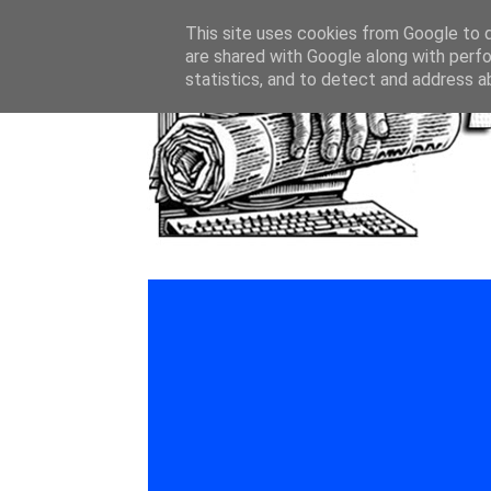
This site uses cookies from Google to de
are shared with Google along with perfo
statistics, and to detect and address a