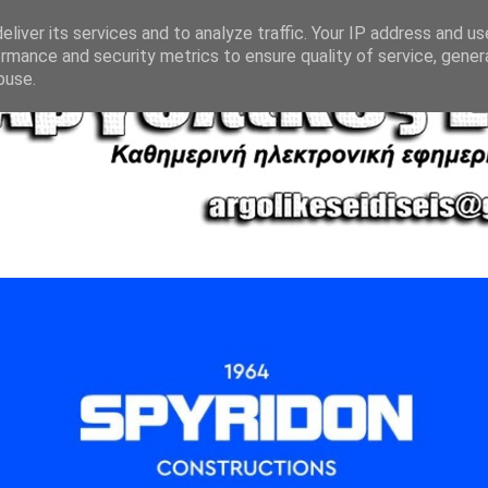
liver its services and to analyze traffic. Your IP address and u
rmance and security metrics to ensure quality of service, gene
buse.