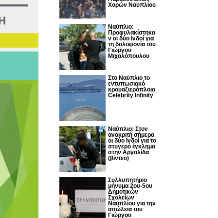
Χορών Ναυπλίου
Ναύπλιο:
Προφυλακίστηκα
ν οι δύο Ινδοί για
τη δολοφονία του
Γιώργου
Μιχαλόπουλου
Στο Ναύπλιο το
εντυπωσιακό
κρουαζιερόπλοιο
Celebrity Infinity
Nαύπλιο: Στον
ανακριτή σήμερα
οι δύο Ινδοί για το
στυγερό έγκλημα
στην Αργολίδα
(βίντεο)
Συλλυπητήριο
μήνυμα 2ου-5ου
Δημοτικών
Σχολείων
Ναυπλίου για την
απώλεια του
Γιώργου