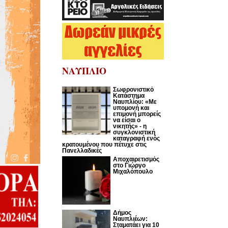
ΝΑΥΠΛΙΟ
Σωφρονιστικό
Κατάστημα
Ναυπλίου: «Με
υπομονή και
επιμονή μπορείς
να είσαι ο
νικητής» - η
συγκλονιστική
καταγραφή ενός
κρατουμένου που πέτυχε στις
Πανελλαδικές
Αποχαιρετισμός
στο Γιώργο
Μιχαλόπουλο
Δήμος
Ναυπλιέων:
Σταματάει για 10