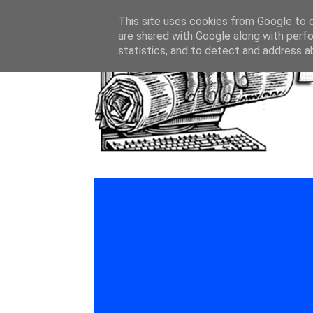
This site uses cookies from Google to de
are shared with Google along with perfo
statistics, and to detect and address a