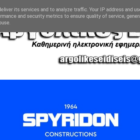
liver its services and to analyze traffic. Your IP address and u
rmance and security metrics to ensure quality of service, gene
buse.