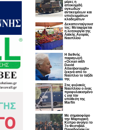
μέρες η
αποκομιδή
ογκωδών
αντικειμένων και
υπολειμμάτων
κλαδεμάτων
Δεκαπενταύγουσ
τος: Μεταφέρεται
η λειτουργία της
Λαϊκής Αγοράς
Ναυπλίου
Η διεθνής
παραγωγή
«Ocean with
David
Attenborough»
ξεκινά από το
Ναύπλιο το ταξίδι
της
Στις φυλακές
Ναυπλίου ο ένας
προφυλακισμένο
ς για την
υπόθεση της
Marfin
Με σημαιοφόρο
την Μαρτυρική
Κύπρο ανοίγει το
7ο Φεστιβάλ
Παραδοσιακών