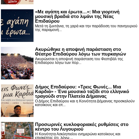
«Με αγάπη και έρωτα…»: Μια γιορτινή
μουσική βραδιά στο λιμάνι της Νέας
Επιδαύρου
Μετά τη ζωντάνια, τη χαρά και την παράδοση του πανηγυριού
της παραμονή...
Ακυρώθηκε η αποψινή παράσταση στο
Θέατρο Επιδαύρου λόγω των πυρκαγιών
Ακυρώνεται η αποψινή παράσταση του Φεστιβάλ της
Επιδαύρου λόγω των πύρ...
Δήμος Επιδαύρου: «Τρεις Φωνές... Μια
Καρδιά» - Ένα μουσικό ταξίδι στο ελληνικό
τραγούδι στην Πλατεία Δήμαινας
Ο Δήμος Επιδαύρου και η Κοινότητα Δήμαινας προσκαλούν
κατοίκους και επ...
Προσωρινές κυκλοφοριακές ρυθμίσεις στο
κέντρο του Λυγουριού
Η Κοινότητα Ασκληπιείου ενημερώνει κατοίκους και
επισκέπτες ότι, λόγω ...