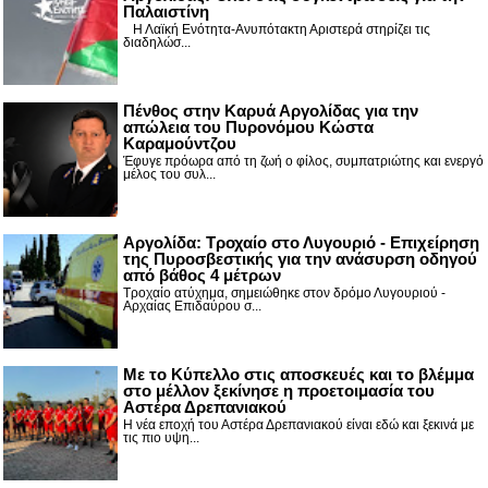
Παλαιστίνη
Η Λαϊκή Ενότητα-Ανυπότακτη Αριστερά στηρίζει τις
διαδηλώσ...
Πένθος στην Καρυά Αργολίδας για την
απώλεια του Πυρονόμου Κώστα
Καραμούντζου
Έφυγε πρόωρα από τη ζωή ο φίλος, συμπατριώτης και ενεργό
μέλος του συλ...
Αργολίδα: Τροχαίο στο Λυγουριό - Επιχείρηση
της Πυροσβεστικής για την ανάσυρση οδηγού
από βάθος 4 μέτρων
Τροχαίο ατύχημα, σημειώθηκε στον δρόμο Λυγουριού -
Αρχαίας Επιδαύρου σ...
Με το Κύπελλο στις αποσκευές και το βλέμμα
στο μέλλον ξεκίνησε η προετοιμασία του
Αστέρα Δρεπανιακού
Η νέα εποχή του Αστέρα Δρεπανιακού είναι εδώ και ξεκινά με
τις πιο υψη...