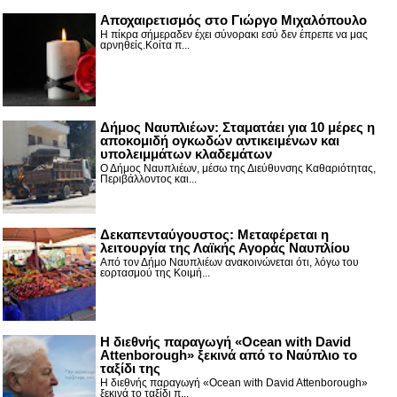
Αποχαιρετισμός στο Γιώργο Μιχαλόπουλο
Η πίκρα σήμεραδεν έχει σύνορακι εσύ δεν έπρεπε να μας
αρνηθείς.Κοίτα π...
Δήμος Ναυπλιέων: Σταματάει για 10 μέρες η
αποκομιδή ογκωδών αντικειμένων και
υπολειμμάτων κλαδεμάτων
Ο Δήμος Ναυπλιέων, μέσω της Διεύθυνσης Καθαριότητας,
Περιβάλλοντος και...
Δεκαπενταύγουστος: Μεταφέρεται η
λειτουργία της Λαϊκής Αγοράς Ναυπλίου
Από τον Δήμο Ναυπλιέων ανακοινώνεται ότι, λόγω του
εορτασμού της Κοιμή...
Η διεθνής παραγωγή «Ocean with David
Attenborough» ξεκινά από το Ναύπλιο το
ταξίδι της
Η διεθνής παραγωγή «Ocean with David Attenborough»
ξεκινά το ταξίδι π...