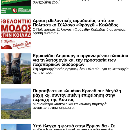
συνεχόμενη χρο...
Δράση εθελοντικής αιμοδοσίας από τον
Πολιτιστικό Σύλλογο «Φράγχθι» Κοιλάδας
Ο Πολιτιστικός Σύλλογος «Φράγχθι» Κοιλάδας διοργανώνει
δράση εθελοντικ...
Ερμιονίδα: Δημιουργία οργανωμένου πλαισίου
για τη λειτουργία και την προστασία των
πεζοπορικών διαδρομών
Στη δημιουργία ενός οργανωμένου πλαισίου για τη λειτουργία
και την προ...
Πυροσβεστικό κλιμάκιο Κρανιδίου: Μεγάλη
μάχη και συντονισμένη επιχείρηση στην
περιοχή της Κόστας
Μια ιδιαίτερα δύσκολη και επικίνδυνη πυρκαγιά
αντιμετωπίστηκε σήμερα σ...
Υπό έλεγχο η φωτιά στην Ερμιονίδα - Σε