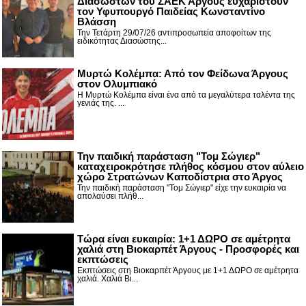
Διασωστών του ΣΑΕΚ Άργους ευχαριστούν
τον Υφυπουργό Παιδείας Κωνσταντίνο
Βλάσση
Την Τετάρτη 29/07/26 αντιπροσωπεία αποφοίτων της
ειδικότητας Διασώστης...
Μυρτώ Κολέμπα: Από τον Φείδωνα Άργους
στον Ολυμπιακό
Η Μυρτώ Κολέμπα είναι ένα από τα μεγαλύτερα ταλέντα της
γενιάς της. ...
Την παιδική παράσταση "Τομ Σώγιερ"
καταχειροκρότησε πλήθος κόσμου στον αύλειο
χώρο Στρατώνων Καποδίστρια στο Άργος
Την παιδική παράσταση "Τομ Σώγιερ" είχε την ευκαιρία να
απολαύσει πλήθ...
Τώρα είναι ευκαιρία: 1+1 ΔΩΡΟ σε αμέτρητα
χαλιά στη Βιοκαρπέτ Άργους - Προσφορές και
εκπτώσεις
Εκπτώσεις στη Βιοκαρπέτ Άργους με 1+1 ΔΩΡΟ σε αμέτρητα
χαλιά. Χαλιά Βι...