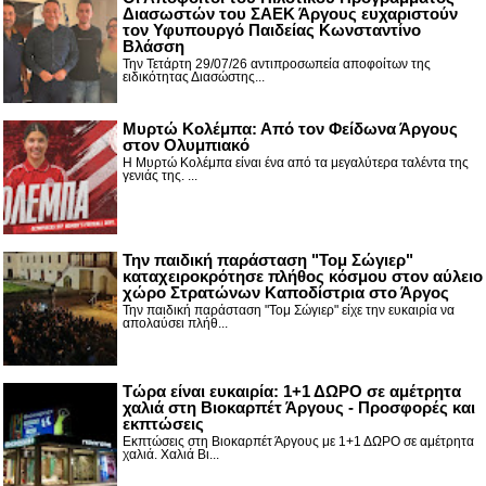
Διασωστών του ΣΑΕΚ Άργους ευχαριστούν
τον Υφυπουργό Παιδείας Κωνσταντίνο
Βλάσση
Την Τετάρτη 29/07/26 αντιπροσωπεία αποφοίτων της
ειδικότητας Διασώστης...
Μυρτώ Κολέμπα: Από τον Φείδωνα Άργους
στον Ολυμπιακό
Η Μυρτώ Κολέμπα είναι ένα από τα μεγαλύτερα ταλέντα της
γενιάς της. ...
Την παιδική παράσταση "Τομ Σώγιερ"
καταχειροκρότησε πλήθος κόσμου στον αύλειο
χώρο Στρατώνων Καποδίστρια στο Άργος
Την παιδική παράσταση "Τομ Σώγιερ" είχε την ευκαιρία να
απολαύσει πλήθ...
Τώρα είναι ευκαιρία: 1+1 ΔΩΡΟ σε αμέτρητα
χαλιά στη Βιοκαρπέτ Άργους - Προσφορές και
εκπτώσεις
Εκπτώσεις στη Βιοκαρπέτ Άργους με 1+1 ΔΩΡΟ σε αμέτρητα
χαλιά. Χαλιά Βι...