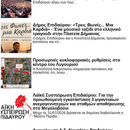
Επιδαύρου λόγω των πύρ...
Δήμος Επιδαύρου: «Τρεις Φωνές... Μια
Καρδιά» - Ένα μουσικό ταξίδι στο ελληνικό
τραγούδι στην Πλατεία Δήμαινας
Ο Δήμος Επιδαύρου και η Κοινότητα Δήμαινας προσκαλούν
κατοίκους και επ...
Προσωρινές κυκλοφοριακές ρυθμίσεις στο
κέντρο του Λυγουριού
Η Κοινότητα Ασκληπιείου ενημερώνει κατοίκους και
επισκέπτες ότι, λόγω ...
Λαϊκή Συσπείρωση Επιδαύρου: Για την
προωθούμενη εγκατάσταση 3 γιγαντιαίων
ανεμογεννητριών και σταθμών αποθήκευσης
στο Μεγαλοβούνι
Μέχρι τις 31/07/2026 βρίσκεται σε δημόσια διαβούλευση η
“Μελέτη Περιβά...