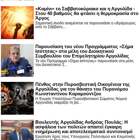
«Καμίνι» το Σαββατοκύριακο και η Αργολίδα -
Στου 40 βαθμούς θα φτάσει η θερμοκρασία στο
Άργος
Σημαντική άνοδο αναμένεται να παρουσιάσει ο υδράργυρος
από το Σάββατο,...
Παρουσίαση του νέου Προγράμματος «Σήμα
Ισότητας» στα μέλη του Διοικητικού
Συμβουλίου του Επιμελητηρίου Αργολίδας
Το νέο Πρόγραμμα «Σήμα Ισότητας» παρουσίασε στα μέλη
του Διοικητικού Σ...
Πένθος στην Πυροσβεστική Οικογένεια της
Αργολίδας για τον θάνατο του Πυρονόμου
Κωνσταντίνου Καραμούντζου
Η Ένωση Υπαλλήλων Πυροσβεστικού Σώματος Νομού
Αργολίδας εκφράζει τη βα...
Βουλευτής Αργολίδας Ανδρέας Πουλάς: Η
ασφάλεια των πολιτών απαιτεί έγκαιρη
ενημέρωση και αποτελεσματικό συντονισμό
Ερώτηση προς τους Υπουργούς Πολιτισμού και Κλιματικής