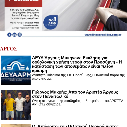
ΑΡΓΟΣ
ΔΕΥΑ Άργους Μυκηνών: Εκκληση για
ορθολογική χρήση νερού στον Προσύμνη - Η
κατάσταση των αποθεμάτων είναι πλέον
κρίσιμη
Αγαπητοί κάτοικοι της Τ.Κ. Προσύμνης,Οι υδατικοί πόροι της
περιοχής μα...
Γιώργος Μακρής: Από τον Αριστέα Άργους
στον Παναιτωλικό
Όλη η οικογένεια της ακαδημίας ποδοσφαίρου του ΑΡΙΣΤΕΑ
ΑΡΓΟΥΣ συγχαίρε...
Οι Απόφοιτοι του Πιλοτικού Προγράμματος