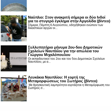
Nαύπλιο: Στον ανακριτή σήμερα οι δύο Ινδοί
για το στυγερό έγκλημα στην Αργολίδα (βίντεο)
Σήμερα, Πέμπτη 6 Αυγούστου, οδηγήθηκαν ενώπιον των
δικαστικών αρχών οι...
Συλλυπητήριο μήνυμα 2ου-5ου Δημοτικών
Σχολείων Ναυπλίου για την απώλεια του
Γιώργου Μιχαλόπουλου
Οι εκπαιδευτικοί του 2ου και του 5ου Δημοτικών Σχολείων
Ναυπλίου, με α...
Λευκάκια Ναυπλίου: Η εορτή της
Μεταμορφώσεως του Σωτήρος (βίντεο)
Με θρησκευτική λαμπρότητα εορτάζεται η Μεταμόρφωση του
Σωτήρος σ...