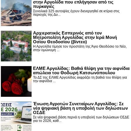
στην Αργολίδα που επλήγησαν από τις
πυρκαγιές
Συνολικά 325 αυτοψίες έχουν διενεργηθεί σε κτίρια στις
περιοχές της Δυ...
Αρχιερατικός Εσπερινός από τον
Μητροπολίτη Αργολίδας στην Ιερά Μονή
Οσίου Θεοδοσίου (βίντεο)
Η Αργολίδα τίμησε τον προστάτη της Άγιο Θεοδόσιο το Νέο,
στην ομώνυμη ...
ΕΛΜΕ Αργολίδας: Βαθιά θλίψη για την αιφνίδια
απώλεια του Θοδωρή Κατσωνόπουλου
Το ΔΣ της ΕΛΜΕ Αργολίδας εκφράζει τη βαθιά του θλίψη για
την αιφνίδια ...
Ένωση Αγροτών Συνεταίρων Αργολίδας: Σε
νέα ψηφιακή βάση η υποβολή των δηλώσεων
ΟΣΔΕ
Σε νέα ψηφιακή βάση περνά η υποβολή των δηλώσεων ΟΣΔΕ
για το 2026, καθ...