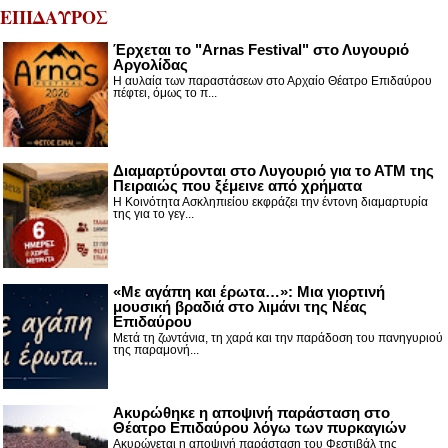
ΕΠΙΔΑΥΡΟΣ
Έρχεται το "Arnas Festival" στο Λυγουριό
Αργολίδας
Η αυλαία των παραστάσεων στο Αρχαίο Θέατρο Επιδαύρου
πέφτει, όμως το π...
Διαμαρτύρονται στο Λυγουριό για το ΑΤΜ της
Πειραιώς που ξέμεινε από χρήματα
Η Κοινότητα Ασκληπιείου εκφράζει την έντονη διαμαρτυρία
της για το γεγ...
«Με αγάπη και έρωτα…»: Μια γιορτινή
μουσική βραδιά στο λιμάνι της Νέας
Επιδαύρου
Μετά τη ζωντάνια, τη χαρά και την παράδοση του πανηγυριού
της παραμονή...
Ακυρώθηκε η αποψινή παράσταση στο
Θέατρο Επιδαύρου λόγω των πυρκαγιών
Ακυρώνεται η αποψινή παράσταση του Φεστιβάλ της