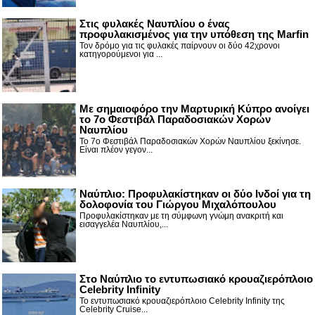
Στις φυλακές Ναυπλίου ο ένας
προφυλακισμένος για την υπόθεση της Marfin
Τον δρόμο για τις φυλακές παίρνουν οι δύο 42χρονοι
κατηγορούμενοι για ...
Με σημαιοφόρο την Μαρτυρική Κύπρο ανοίγει
το 7ο Φεστιβάλ Παραδοσιακών Χορών
Ναυπλίου
Το 7ο Φεστιβάλ Παραδοσιακών Χορών Ναυπλίου ξεκίνησε.
Είναι πλέον γεγον...
Ναύπλιο: Προφυλακίστηκαν οι δύο Ινδοί για τη
δολοφονία του Γιώργου Μιχαλόπουλου
Προφυλακίστηκαν με τη σύμφωνη γνώμη ανακριτή και
εισαγγελέα Ναυπλίου,...
Στο Ναύπλιο το εντυπωσιακό κρουαζιερόπλοιο
Celebrity Infinity
Το εντυπωσιακό κρουαζιερόπλοιο Celebrity Infinity της
Celebrity Cruise...