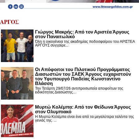
ΑΡΓΟΣ
Γιώργος Μακρής: Από τον Αριστέα Άργους
στον Παναιτωλικό
Όλη η οικογένεια της ακαδημίας ποδοσφαίρου του ΑΡΙΣΤΕΑ
ΑΡΓΟΥΣ συγχαίρε...
Οι Απόφοιτοι του Πιλοτικού Προγράμματος
Διασωστών του ΣΑΕΚ Άργους ευχαριστούν
τον Υφυπουργό Παιδείας Κωνσταντίνο
Βλάσση
Την Τετάρτη 29/07/26 αντιπροσωπεία αποφοίτων της
ειδικότητας Διασώστης...
Μυρτώ Κολέμπα: Από τον Φείδωνα Άργους
στον Ολυμπιακό
Η Μυρτώ Κολέμπα είναι ένα από τα μεγαλύτερα ταλέντα της
γενιάς της. ...