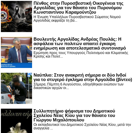
Πένθος στην Πυροσβεστική Οικογένεια της
Αργολίδας για τον θάνατο του Πυρονόμου
Κωνσταντίνου Καραμούντζου
Η Ένωση Υπαλλήλων Πυροσβεστικού Σώματος Νομού
Αργολίδας εκφράζει τη βα...
Βουλευτής Αργολίδας Ανδρέας Πουλάς: Η
ασφάλεια των πολιτών απαιτεί έγκαιρη
ενημέρωση και αποτελεσματικό συντονισμό
Ερώτηση προς τους Υπουργούς Πολιτισμού και Κλιματικής
Κρίσης και Πολιτ...
Nαύπλιο: Στον ανακριτή σήμερα οι δύο Ινδοί
για το στυγερό έγκλημα στην Αργολίδα (βίντεο)
Σήμερα, Πέμπτη 6 Αυγούστου, οδηγήθηκαν ενώπιον των
δικαστικών αρχών οι...
Συλλυπητήριο ψήφισμα του Δημοτικού
Σχολείου Νέας Κίου για τον θάνατο του
Γιώργου Μιχαλόπουλου
Οι εκπαιδευτικοί του Δημοτικού Σχολείου Νέας Κίου, μετά την
αναγγελία ...