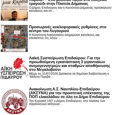
τραγούδι στην Πλατεία Δήμαινας
Ο Δήμος Επιδαύρου και η Κοινότητα Δήμαινας προσκαλούν
κατοίκους και επ...
Προσωρινές κυκλοφοριακές ρυθμίσεις στο
κέντρο του Λυγουριού
Η Κοινότητα Ασκληπιείου ενημερώνει κατοίκους και
επισκέπτες ότι, λόγω ...
Λαϊκή Συσπείρωση Επιδαύρου: Για την
προωθούμενη εγκατάσταση 3 γιγαντιαίων
ανεμογεννητριών και σταθμών αποθήκευσης
στο Μεγαλοβούνι
Μέχρι τις 31/07/2026 βρίσκεται σε δημόσια διαβούλευση η
“Μελέτη Περιβά...
Ανακοίνωση Α.Σ. Ναυπλίου-Επιδαύρου
(ΑΚΣΥΝΑ) για την προοπτική επέκτασης της
ΠΟΠ ελαιολάδου σε όλο το Δήμο Επιδαύρου
Την Κυριακή 19/7 ο Δήμος Επιδαύρου, στο πλαίσιο των
παράλληλων εκδηλώσ...