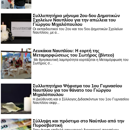
Συλλυπητήριο μήνυμα 2ου-5ου Δημοτικών
Σχολείων Ναυπλίου για την απώλεια του
Γιώργου Μιχαλόπουλου
Οι εκπαιδευτικοί του 2ου και του 5ου Δημοτικών Σχολείων
Ναυπλίου, με α...
Λευκάκια Ναυπλίου: Η εορτή της
Μεταμορφώσεως του Σωτήρος (βίντεο)
Με θρησκευτική λαμπρότητα εορτάζεται η Μεταμόρφωση του
Σωτήρος σ...
Συλλυπητήριο Ψήφισμα του 1ου Γυμνασίου
Ναυπλίου για τον θάνατο του Γιώργου
Μιχαλόπουλου
Η Διεύθυνση και ο Σύλλογος Διδασκόντων του 1ου Γυμνασίου
Ναυπλίου εκφρ...
Σύλληψη και πρόστιμο στο Ναύπλιο από την
Πυροσβεστική
Στην άμεση επιβολή τσουχτερού διοικητικού προστίμου