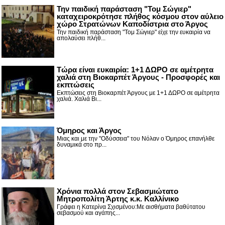
Την παιδική παράσταση "Τομ Σώγιερ"
καταχειροκρότησε πλήθος κόσμου στον αύλειο
χώρο Στρατώνων Καποδίστρια στο Άργος
Την παιδική παράσταση "Τομ Σώγιερ" είχε την ευκαιρία να
απολαύσει πλήθ...
Τώρα είναι ευκαιρία: 1+1 ΔΩΡΟ σε αμέτρητα
χαλιά στη Βιοκαρπέτ Άργους - Προσφορές και
εκπτώσεις
Εκπτώσεις στη Βιοκαρπέτ Άργους με 1+1 ΔΩΡΟ σε αμέτρητα
χαλιά. Χαλιά Βι...
Όμηρος και Άργος
Μιας και με την "Οδύσσεια" του Νόλαν ο Όμηρος επανήλθε
δυναμικά στο πρ...
Χρόνια πολλά στον Σεβασμιώτατο
Μητροπολίτη Άρτης κ.κ. Καλλίνικο
Γράφει η Κατερίνα Σχισμένου:Με αισθήματα βαθύτατου
σεβασμού και αγάπης...