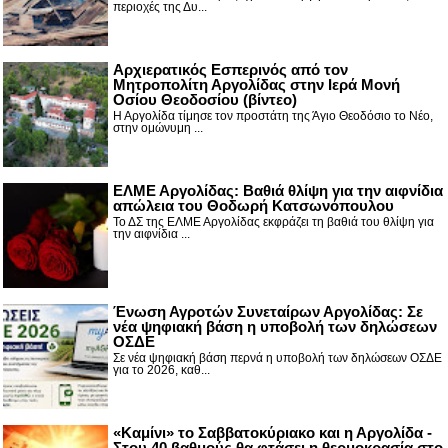
περιοχές της Δυ...
Αρχιερατικός Εσπερινός από τον
Μητροπολίτη Αργολίδας στην Ιερά Μονή
Οσίου Θεοδοσίου (βίντεο)
Η Αργολίδα τίμησε τον προστάτη της Άγιο Θεοδόσιο το Νέο,
στην ομώνυμη ...
ΕΛΜΕ Αργολίδας: Βαθιά θλίψη για την αιφνίδια
απώλεια του Θοδωρή Κατσωνόπουλου
Το ΔΣ της ΕΛΜΕ Αργολίδας εκφράζει τη βαθιά του θλίψη για
την αιφνίδια ...
Ένωση Αγροτών Συνεταίρων Αργολίδας: Σε
νέα ψηφιακή βάση η υποβολή των δηλώσεων
ΟΣΔΕ
Σε νέα ψηφιακή βάση περνά η υποβολή των δηλώσεων ΟΣΔΕ
για το 2026, καθ...
«Καμίνι» το Σαββατοκύριακο και η Αργολίδα -
Στου 40 βαθμούς θα φτάσει η θερμοκρασία στο