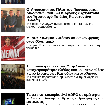
Οι Απόφοιτοι του Πιλοτικού Προγράμματος
Διασωστών του ΣΑΕΚ Άργους ευχαριστούν
τον Υφυπουργό Παιδείας Κωνσταντίνο
Βλάσση
Την Τετάρτη 29/07/26 αντιπροσωπεία αποφοίτων της
ειδικότητας Διασώστης...
Μυρτώ Κολέμπα: Από τον Φείδωνα Άργους
στον Ολυμπιακό
Η Μυρτώ Κολέμπα είναι ένα από τα μεγαλύτερα ταλέντα της
γενιάς της. ...
Την παιδική παράσταση "Τομ Σώγιερ"
καταχειροκρότησε πλήθος κόσμου στον αύλειο
χώρο Στρατώνων Καποδίστρια στο Άργος
Την παιδική παράσταση "Τομ Σώγιερ" είχε την ευκαιρία να
απολαύσει πλήθ...
Τώρα είναι ευκαιρία: 1+1 ΔΩΡΟ σε αμέτρητα
χαλιά στη Βιοκαρπέτ Άργους - Προσφορές και
εκπτώσεις