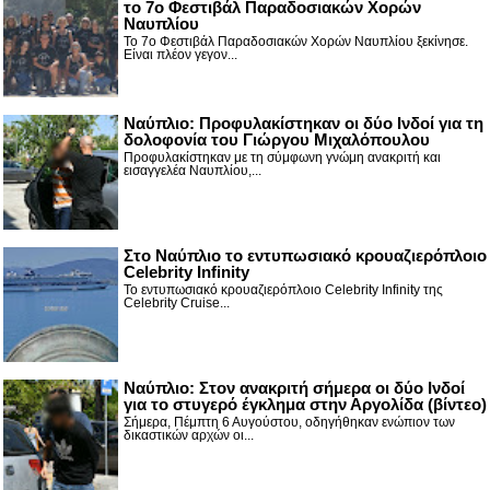
το 7ο Φεστιβάλ Παραδοσιακών Χορών
Ναυπλίου
Το 7ο Φεστιβάλ Παραδοσιακών Χορών Ναυπλίου ξεκίνησε.
Είναι πλέον γεγον...
Ναύπλιο: Προφυλακίστηκαν οι δύο Ινδοί για τη
δολοφονία του Γιώργου Μιχαλόπουλου
Προφυλακίστηκαν με τη σύμφωνη γνώμη ανακριτή και
εισαγγελέα Ναυπλίου,...
Στο Ναύπλιο το εντυπωσιακό κρουαζιερόπλοιο
Celebrity Infinity
Το εντυπωσιακό κρουαζιερόπλοιο Celebrity Infinity της
Celebrity Cruise...
Nαύπλιο: Στον ανακριτή σήμερα οι δύο Ινδοί
για το στυγερό έγκλημα στην Αργολίδα (βίντεο)
Σήμερα, Πέμπτη 6 Αυγούστου, οδηγήθηκαν ενώπιον των
δικαστικών αρχών οι...