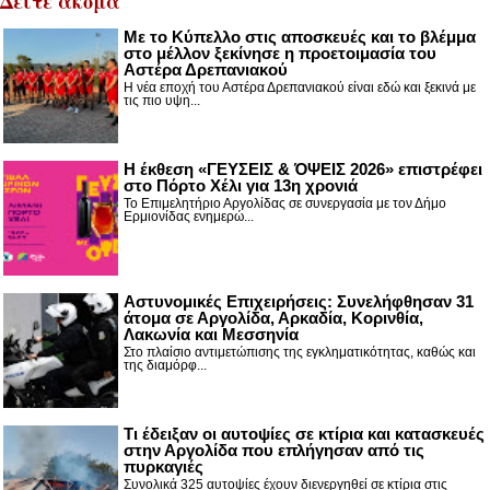
Δείτε ακόμα
Με το Κύπελλο στις αποσκευές και το βλέμμα
στο μέλλον ξεκίνησε η προετοιμασία του
Αστέρα Δρεπανιακού
Η νέα εποχή του Αστέρα Δρεπανιακού είναι εδώ και ξεκινά με
τις πιο υψη...
Η έκθεση «ΓΕΥΣΕΙΣ & ΌΨΕΙΣ 2026» επιστρέφει
στο Πόρτο Χέλι για 13η χρονιά
Το Επιμελητήριο Αργολίδας σε συνεργασία με τον Δήμο
Ερμιονίδας ενημερώ...
Αστυνομικές Επιχειρήσεις: Συνελήφθησαν 31
άτομα σε Αργολίδα, Αρκαδία, Κορινθία,
Λακωνία και Μεσσηνία
Στο πλαίσιο αντιμετώπισης της εγκληματικότητας, καθώς και
της διαμόρφ...
Τι έδειξαν οι αυτοψίες σε κτίρια και κατασκευές
στην Αργολίδα που επλήγησαν από τις
πυρκαγιές
Συνολικά 325 αυτοψίες έχουν διενεργηθεί σε κτίρια στις