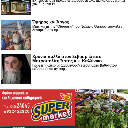
Εκπτώσεις στη Βιοκαρπέτ Άργους με 1+1 ΔΩΡΟ σε αμέτρητα
χαλιά. Χαλιά Βι...
Όμηρος και Άργος
Μιας και με την "Οδύσσεια" του Νόλαν ο Όμηρος επανήλθε
δυναμικά στο πρ...
Χρόνια πολλά στον Σεβασμιώτατο
Μητροπολίτη Άρτης κ.κ. Καλλίνικο
Γράφει η Κατερίνα Σχισμένου:Με αισθήματα βαθύτατου
σεβασμού και αγάπης...