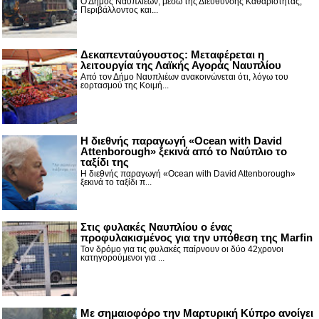
Ο Δήμος Ναυπλιέων, μέσω της Διεύθυνσης Καθαριότητας,
Περιβάλλοντος και...
Δεκαπενταύγουστος: Μεταφέρεται η
λειτουργία της Λαϊκής Αγοράς Ναυπλίου
Από τον Δήμο Ναυπλιέων ανακοινώνεται ότι, λόγω του
εορτασμού της Κοιμή...
Η διεθνής παραγωγή «Ocean with David
Attenborough» ξεκινά από το Ναύπλιο το
ταξίδι της
Η διεθνής παραγωγή «Ocean with David Attenborough»
ξεκινά το ταξίδι π...
Στις φυλακές Ναυπλίου ο ένας
προφυλακισμένος για την υπόθεση της Marfin
Τον δρόμο για τις φυλακές παίρνουν οι δύο 42χρονοι
κατηγορούμενοι για ...
Με σημαιοφόρο την Μαρτυρική Κύπρο ανοίγει