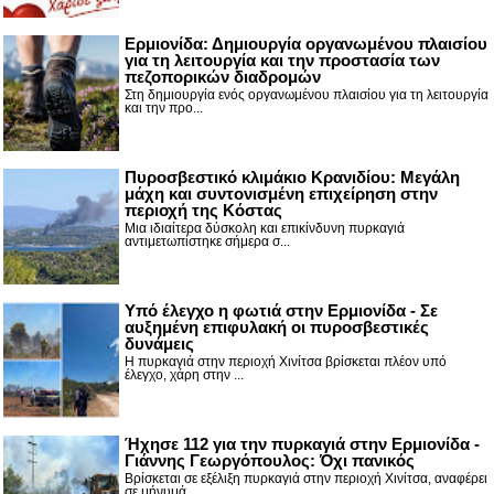
Ερμιονίδα: Δημιουργία οργανωμένου πλαισίου
για τη λειτουργία και την προστασία των
πεζοπορικών διαδρομών
Στη δημιουργία ενός οργανωμένου πλαισίου για τη λειτουργία
και την προ...
Πυροσβεστικό κλιμάκιο Κρανιδίου: Μεγάλη
μάχη και συντονισμένη επιχείρηση στην
περιοχή της Κόστας
Μια ιδιαίτερα δύσκολη και επικίνδυνη πυρκαγιά
αντιμετωπίστηκε σήμερα σ...
Υπό έλεγχο η φωτιά στην Ερμιονίδα - Σε
αυξημένη επιφυλακή οι πυροσβεστικές
δυνάμεις
Η πυρκαγιά στην περιοχή Χινίτσα βρίσκεται πλέον υπό
έλεγχο, χάρη στην ...
Ήχησε 112 για την πυρκαγιά στην Ερμιονίδα -
Γιάννης Γεωργόπουλος: Όχι πανικός
Βρίσκεται σε εξέλιξη πυρκαγιά στην περιοχή Χινίτσα, αναφέρει
σε μήνυμά...