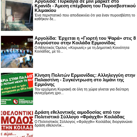
Αργολίδα: Πυρκαγιά σε μίνι μάρκετ στο
Κρανίδι - Άμεση επέμβαση του Πυροσβεστικού
Κλιμακίου
Ένα περιστατικό που αποδεικνύει ότι για έναν πυροσβέστη το
καθήκον δε...
Αργολίδα: Έρχεται η «Γιορτή του Ψαρά» στις 8
Αυγούστου στην Κοιλάδα Ερμιονίδας
Ο Αθλητικός Όμιλος «Κορωνίς» με τη Δημοτική Κοινότητα
Κοιλάδας, με το...
Κίνηση Πολιτών Ερμιονίδας: Αλληλεγγύη στην
Παλαιστίνη - Συγκέντρωση στο λιμάνι της
Ερμιόνης
Την ερχόμενη Κυριακή σε όλη τη χώρα γίνεται για δεύτερη
συνεχόμενη χρο...
Δράση εθελοντικής αιμοδοσίας από τον
Πολιτιστικό Σύλλογο «Φράγχθι» Κοιλάδας
Ο Πολιτιστικός Σύλλογος «Φράγχθι» Κοιλάδας διοργανώνει
δράση εθελοντικ...