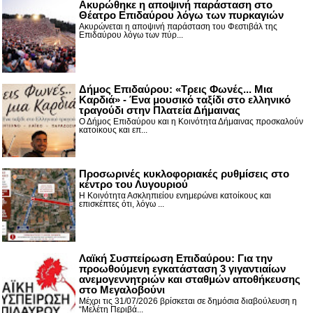
Ακυρώθηκε η αποψινή παράσταση στο
Θέατρο Επιδαύρου λόγω των πυρκαγιών
Ακυρώνεται η αποψινή παράσταση του Φεστιβάλ της
Επιδαύρου λόγω των πύρ...
Δήμος Επιδαύρου: «Τρεις Φωνές... Μια
Καρδιά» - Ένα μουσικό ταξίδι στο ελληνικό
τραγούδι στην Πλατεία Δήμαινας
Ο Δήμος Επιδαύρου και η Κοινότητα Δήμαινας προσκαλούν
κατοίκους και επ...
Προσωρινές κυκλοφοριακές ρυθμίσεις στο
κέντρο του Λυγουριού
Η Κοινότητα Ασκληπιείου ενημερώνει κατοίκους και
επισκέπτες ότι, λόγω ...
Λαϊκή Συσπείρωση Επιδαύρου: Για την
προωθούμενη εγκατάσταση 3 γιγαντιαίων
ανεμογεννητριών και σταθμών αποθήκευσης
στο Μεγαλοβούνι
Μέχρι τις 31/07/2026 βρίσκεται σε δημόσια διαβούλευση η
“Μελέτη Περιβά...