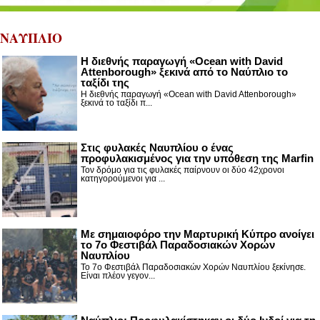
ΝΑΥΠΛΙΟ
Η διεθνής παραγωγή «Ocean with David
Attenborough» ξεκινά από το Ναύπλιο το
ταξίδι της
Η διεθνής παραγωγή «Ocean with David Attenborough»
ξεκινά το ταξίδι π...
Στις φυλακές Ναυπλίου ο ένας
προφυλακισμένος για την υπόθεση της Marfin
Τον δρόμο για τις φυλακές παίρνουν οι δύο 42χρονοι
κατηγορούμενοι για ...
Με σημαιοφόρο την Μαρτυρική Κύπρο ανοίγει
το 7ο Φεστιβάλ Παραδοσιακών Χορών
Ναυπλίου
Το 7ο Φεστιβάλ Παραδοσιακών Χορών Ναυπλίου ξεκίνησε.
Είναι πλέον γεγον...