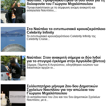
Ναύπλιο: Προφυλακίστηκαν οι δύο Ινδοί για τη
δολοφονία του Γιώργου Μιχαλόπουλου
Προφυλακίστηκαν με τη σύμφωνη γνώμη ανακριτή και
εισαγγελέα Ναυπλίου,...
Στο Ναύπλιο το εντυπωσιακό κρουαζιερόπλοιο
Celebrity Infinity
Το εντυπωσιακό κρουαζιερόπλοιο Celebrity Infinity της
Celebrity Cruise...
Nαύπλιο: Στον ανακριτή σήμερα οι δύο Ινδοί
για το στυγερό έγκλημα στην Αργολίδα (βίντεο)
Σήμερα, Πέμπτη 6 Αυγούστου, οδηγήθηκαν ενώπιον των
δικαστικών αρχών οι...
Συλλυπητήριο μήνυμα 2ου-5ου Δημοτικών
Σχολείων Ναυπλίου για την απώλεια του
Γιώργου Μιχαλόπουλου
Οι εκπαιδευτικοί του 2ου και του 5ου Δημοτικών Σχολείων
Ναυπλίου, με α...