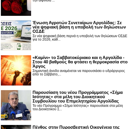
την αιφνίδια ...
Ένωση Αγροτών Συνεταίρων Αργολίδας: Σε
νέα ψηφιακή βάση η υποβολή των δηλώσεων
ΟΣΔΕ
Σε νέα ψηφιακή βάση περνά η υποβολή των δηλώσεων ΟΣΔΕ
για το 2026, καθ...
«Καμίνι» το Σαββατοκύριακο και η Αργολίδα -
Στου 40 βαθμούς θα φτάσει η θερμοκρασία στο
Άργος
Σημαντική άνοδο αναμένεται να παρουσιάσει ο υδράργυρος
από το Σάββατο,...
Παρουσίαση του νέου Προγράμματος «Σήμα
Ισότητας» στα μέλη του Διοικητικού
Συμβουλίου του Επιμελητηρίου Αργολίδας
Το νέο Πρόγραμμα «Σήμα Ισότητας» παρουσίασε στα μέλη
του Διοικητικού Σ...
Πένθος στην Πυροσβεστική Οικογένεια της