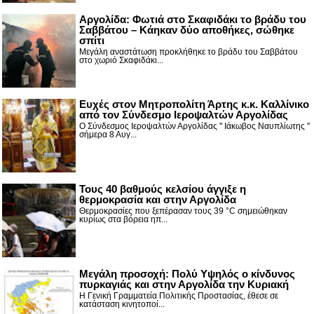
Αργολίδα: Φωτιά στο Σκαφιδάκι το βράδυ του
Σαββάτου – Κάηκαν δύο αποθήκες, σώθηκε
σπίτι
Μεγάλη αναστάτωση προκλήθηκε το βράδυ του Σαββάτου
στο χωριό Σκαφιδάκι...
Ευχές στον Μητροπολίτη Άρτης κ.κ. Καλλίνικο
από τον Σύνδεσμο Ιεροψαλτών Αργολίδας
Ο Σύνδεσμος Ιεροψαλτών Αργολίδας '' Ιάκωβος Ναυπλίωτης ''
σήμερα 8 Αυγ...
Τους 40 βαθμούς κελσίου άγγιξε η
θερμοκρασία και στην Αργολίδα
Θερμοκρασίες που ξεπέρασαν τους 39 °C σημειώθηκαν
κυρίως στα βόρεια ηπ...
Μεγάλη προσοχή: Πολύ Υψηλός ο κίνδυνος
πυρκαγιάς και στην Αργολίδα την Κυριακή
Η Γενική Γραμματεία Πολιτικής Προστασίας, έθεσε σε
κατάσταση κινητοποί...