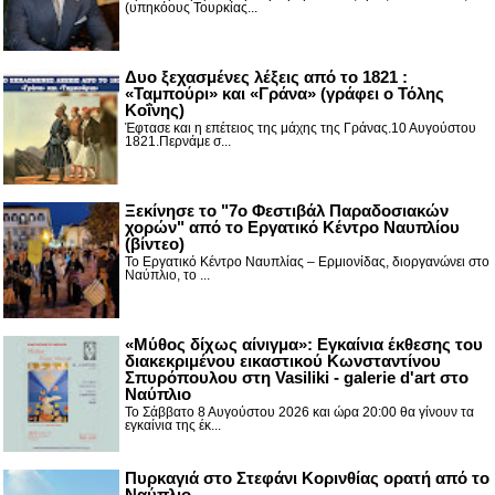
(υπηκόους Τουρκίας...
Δυο ξεχασμένες λέξεις από το 1821 :
«Ταμπούρι» και «Γράνα» (γράφει ο Τόλης
Κοΐνης)
Έφτασε και η επέτειος της μάχης της Γράνας.10 Αυγούστου
1821.Περνάμε σ...
Ξεκίνησε το "7ο Φεστιβάλ Παραδοσιακών
χορών" από το Εργατικό Κέντρο Ναυπλίου
(βίντεο)
Το Εργατικό Κέντρο Ναυπλίας – Ερμιονίδας, διοργανώνει στο
Ναύπλιο, το ...
«Μύθος δίχως αίνιγμα»: Εγκαίνια έκθεσης του
διακεκριμένου εικαστικού Κωνσταντίνου
Σπυρόπουλου στη Vasiliki - galerie d'art στο
Ναύπλιο
Το Σάββατο 8 Αυγούστου 2026 και ώρα 20:00 θα γίνουν τα
εγκαίνια της έκ...
Πυρκαγιά στο Στεφάνι Κορινθίας ορατή από το
Ναύπλιο