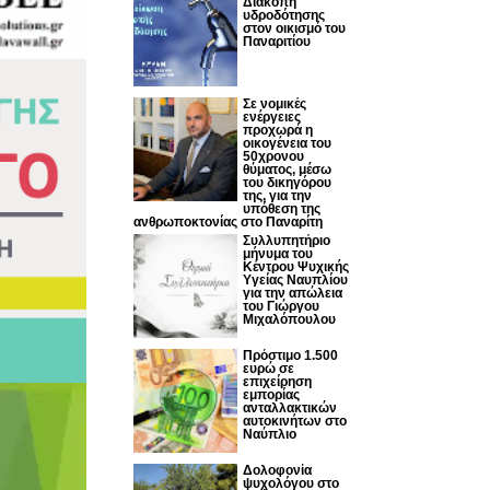
Διακοπή
υδροδότησης
στον οικισμό του
Παναριτίου
Σε νομικές
ενέργειες
προχωρά η
οικογένεια του
50χρονου
θύματος, μέσω
του δικηγόρου
της, για την
υπόθεση της
ανθρωποκτονίας στο Παναρίτη
Συλλυπητήριο
μήνυμα του
Κέντρου Ψυχικής
Υγείας Ναυπλίου
για την απώλεια
του Γιώργου
Μιχαλόπουλου
Πρόστιμο 1.500
ευρώ σε
επιχείρηση
εμπορίας
ανταλλακτικών
αυτοκινήτων στο
Ναύπλιο
Δολοφονία
ψυχολόγου στο