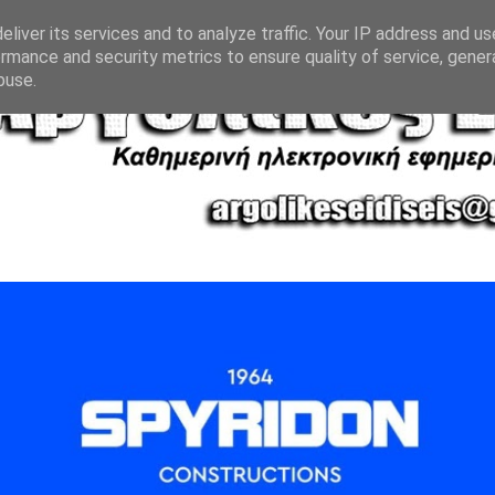
liver its services and to analyze traffic. Your IP address and u
rmance and security metrics to ensure quality of service, gene
buse.