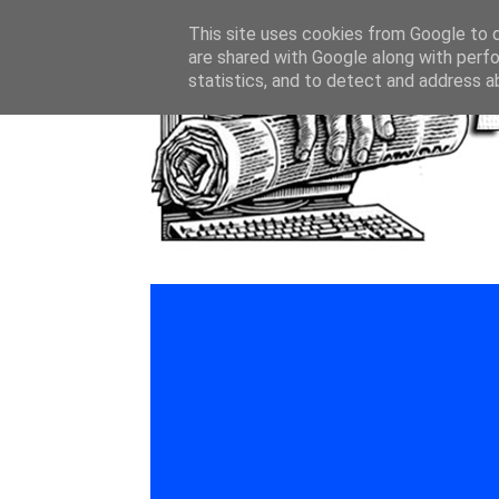
This site uses cookies from Google to de
are shared with Google along with perfo
statistics, and to detect and address a