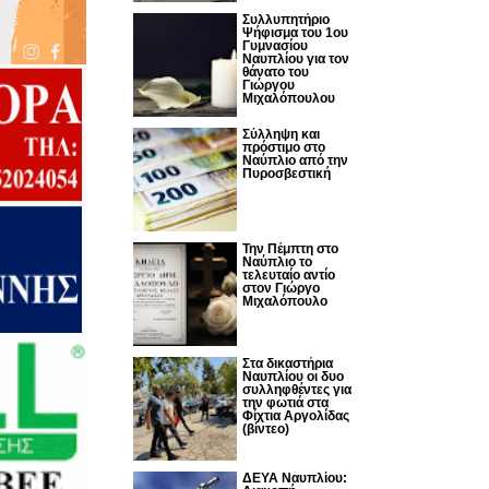
Συλλυπητήριο
Ψήφισμα του 1ου
Γυμνασίου
Ναυπλίου για τον
θάνατο του
Γιώργου
Μιχαλόπουλου
Σύλληψη και
πρόστιμο στο
Ναύπλιο από την
Πυροσβεστική
Την Πέμπτη στο
Ναύπλιο το
τελευταίο αντίο
στον Γιώργο
Μιχαλόπουλο
Στα δικαστήρια
Ναυπλίου οι δυο
συλληφθέντες για
την φωτιά στα
Φίχτια Αργολίδας
(βίντεο)
ΔΕΥΑ Ναυπλίου: