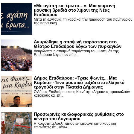
«Με αγάπη και έρωτα…»: Μια γιορτινή
μουσική βραδιά στο λιμάνι της Νέας
Επιδαύρου
Μετά τη ζωντάνια, τη χαρά και την παράδοση του πανηγυριού
της παραμονή...
Ακυρώθηκε η αποψινή παράσταση στο
Θέατρο Επιδαύρου λόγω των πυρκαγιών
Ακυρώνεται η αποψινή παράσταση του Φεστιβάλ της
Επιδαύρου λόγω των πύρ...
Δήμος Επιδαύρου: «Τρεις Φωνές... Μια
Καρδιά» - Ένα μουσικό ταξίδι στο ελληνικό
τραγούδι στην Πλατεία Δήμαινας
Ο Δήμος Επιδαύρου και η Κοινότητα Δήμαινας προσκαλούν
κατοίκους και επ...
Προσωρινές κυκλοφοριακές ρυθμίσεις στο
κέντρο του Λυγουριού
Η Κοινότητα Ασκληπιείου ενημερώνει κατοίκους και
επισκέπτες ότι, λόγω ...