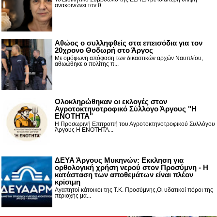
ανακοινώνει τον θ...
Αθώος ο συλληφθείς στα επεισόδια για τον
20χρονο Θοδωρή στο Άργος
Με ομόφωνη απόφαση των δικαστικών αρχών Ναυπλίου,
αθωώθηκε ο πολίτης π...
Ολοκληρώθηκαν οι εκλογές στον
Αγροτοκτηνοτροφικό Σύλλογο Άργους "Η
ΕΝΟΤΗΤΑ"
Η Προσωρινή Επιτροπή του Αγροτοκτηνοτροφικού Συλλόγου
Άργους Η ΕΝΟΤΗΤΑ...
ΔΕΥΑ Άργους Μυκηνών: Εκκληση για
ορθολογική χρήση νερού στον Προσύμνη - Η
κατάσταση των αποθεμάτων είναι πλέον
κρίσιμη
Αγαπητοί κάτοικοι της Τ.Κ. Προσύμνης,Οι υδατικοί πόροι της
περιοχής μα...