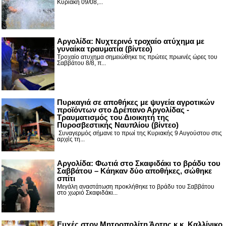
Κυριακή 09/08,...
Αργολίδα: Νυχτερινό τροχαίο ατύχημα με
γυναίκα τραυματία (βίντεο)
Τροχαίο ατυχημα σημειώθηκε τις πρώτες πρωινές ώρες του
Σαββάτου 8/8, π...
Πυρκαγιά σε αποθήκες με ψυγεία αγροτικών
προϊόντων στο Δρέπανο Αργολίδας -
Τραυματισμός του Διοικητή της
Πυροσβεστικής Ναυπλίου (βίντεο)
Συναγερμός σήμανε το πρωί της Κυριακής 9 Αυγούστου στις
αρχές τη...
Αργολίδα: Φωτιά στο Σκαφιδάκι το βράδυ του
Σαββάτου – Κάηκαν δύο αποθήκες, σώθηκε
σπίτι
Μεγάλη αναστάτωση προκλήθηκε το βράδυ του Σαββάτου
στο χωριό Σκαφιδάκι...
Ευχές στον Μητροπολίτη Άρτης κ.κ. Καλλίνικο