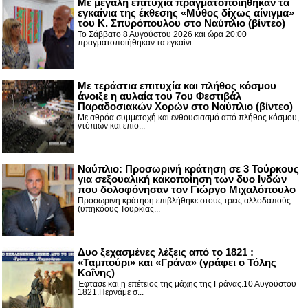
Με μεγάλη επιτυχία πραγματοποιήθηκαν τα
εγκαίνια της έκθεσης «Μύθος δίχως αίνιγμα»
του Κ. Σπυρόπουλου στο Ναύπλιο (βίντεο)
Το Σάββατο 8 Αυγούστου 2026 και ώρα 20:00
πραγματοποιήθηκαν τα εγκαίνι...
Με τεράστια επιτυχία και πλήθος κόσμου
άνοιξε η αυλαία του 7ου Φεστιβάλ
Παραδοσιακών Χορών στο Ναύπλιο (βίντεο)
Με αθρόα συμμετοχή και ενθουσιασμό από πλήθος κόσμου,
ντόπιων και επισ...
Ναύπλιο: Προσωρινή κράτηση σε 3 Τούρκους
για σεξουαλική κακοποίηση των δυο Ινδών
που δολοφόνησαν τον Γιώργο Μιχαλόπουλο
Προσωρινή κράτηση επιβλήθηκε στους τρεις αλλοδαπούς
(υπηκόους Τουρκίας...
Δυο ξεχασμένες λέξεις από το 1821 :
«Ταμπούρι» και «Γράνα» (γράφει ο Τόλης
Κοΐνης)
Έφτασε και η επέτειος της μάχης της Γράνας.10 Αυγούστου
1821.Περνάμε σ...