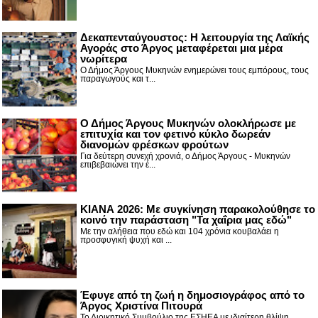
Δεκαπενταύγουστος: H λειτουργία της Λαϊκής
Αγοράς στο Άργος μεταφέρεται μια μέρα
νωρίτερα
Ο Δήμος Άργους Μυκηνών ενημερώνει τους εμπόρους, τους
παραγωγούς και τ...
Ο Δήμος Άργους Μυκηνών ολοκλήρωσε με
επιτυχία και τον φετινό κύκλο δωρεάν
διανομών φρέσκων φρούτων
Για δεύτερη συνεχή χρονιά, ο Δήμος Άργους - Μυκηνών
επιβεβαιώνει την έ...
ΚΙΑΝΑ 2026: Με συγκίνηση παρακολούθησε το
κοινό την παράσταση "Τα χαΐρια μας εδώ"
Με την αλήθεια που εδώ και 104 χρόνια κουβαλάει η
προσφυγική ψυχή και ...
Έφυγε από τη ζωή η δημοσιογράφος από το
Άργος Χριστίνα Πιτουρά
Το Διοικητικό Συμβούλιο της ΕΣΗΕΑ με ιδιαίτερη θλίψη