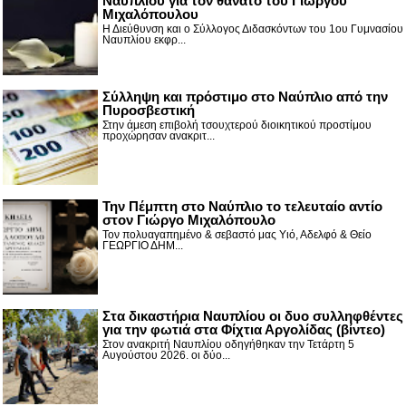
Ναυπλίου για τον θάνατο του Γιώργου
Μιχαλόπουλου
Η Διεύθυνση και ο Σύλλογος Διδασκόντων του 1ου Γυμνασίου
Ναυπλίου εκφρ...
Σύλληψη και πρόστιμο στο Ναύπλιο από την
Πυροσβεστική
Στην άμεση επιβολή τσουχτερού διοικητικού προστίμου
προχώρησαν ανακριτ...
Την Πέμπτη στο Ναύπλιο το τελευταίο αντίο
στον Γιώργο Μιχαλόπουλο
Τον πολυαγαπημένο & σεβαστό μας Υιό, Αδελφό & Θείο
ΓΕΩΡΓΙΟ ΔΗΜ...
Στα δικαστήρια Ναυπλίου οι δυο συλληφθέντες
για την φωτιά στα Φίχτια Αργολίδας (βίντεο)
Στον ανακριτή Ναυπλίου οδηγήθηκαν την Τετάρτη 5
Αυγούστου 2026. οι δύο...