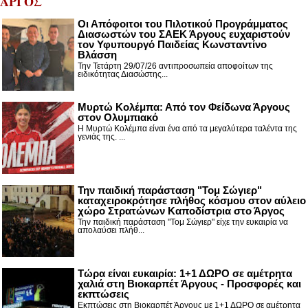
ΑΡΓΟΣ
Οι Απόφοιτοι του Πιλοτικού Προγράμματος
Διασωστών του ΣΑΕΚ Άργους ευχαριστούν
τον Υφυπουργό Παιδείας Κωνσταντίνο
Βλάσση
Την Τετάρτη 29/07/26 αντιπροσωπεία αποφοίτων της
ειδικότητας Διασώστης...
Μυρτώ Κολέμπα: Από τον Φείδωνα Άργους
στον Ολυμπιακό
Η Μυρτώ Κολέμπα είναι ένα από τα μεγαλύτερα ταλέντα της
γενιάς της. ...
Την παιδική παράσταση "Τομ Σώγιερ"
καταχειροκρότησε πλήθος κόσμου στον αύλειο
χώρο Στρατώνων Καποδίστρια στο Άργος
Την παιδική παράσταση "Τομ Σώγιερ" είχε την ευκαιρία να
απολαύσει πλήθ...
Τώρα είναι ευκαιρία: 1+1 ΔΩΡΟ σε αμέτρητα
χαλιά στη Βιοκαρπέτ Άργους - Προσφορές και
εκπτώσεις
Εκπτώσεις στη Βιοκαρπέτ Άργους με 1+1 ΔΩΡΟ σε αμέτρητα