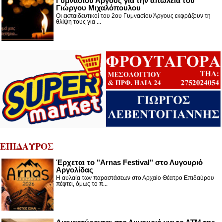
Γυμνασίου Άργους για την απώλεια του
Γιώργου Μιχαλόπουλου
Οι εκπαιδευτικοί του 2ου Γυμνασίου Άργους εκφράζουν τη
θλίψη τους για ...
ΕΠΙΔΑΥΡΟΣ
Έρχεται το "Arnas Festival" στο Λυγουριό
Αργολίδας
Η αυλαία των παραστάσεων στο Αρχαίο Θέατρο Επιδαύρου
πέφτει, όμως το π...