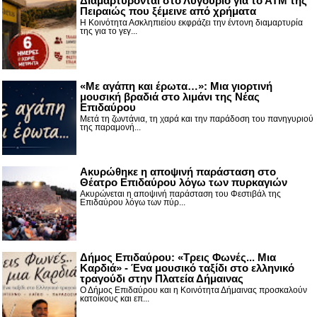
Διαμαρτύρονται στο Λυγουριό για το ΑΤΜ της
Πειραιώς που ξέμεινε από χρήματα
Η Κοινότητα Ασκληπιείου εκφράζει την έντονη διαμαρτυρία
της για το γεγ...
«Με αγάπη και έρωτα…»: Μια γιορτινή
μουσική βραδιά στο λιμάνι της Νέας
Επιδαύρου
Μετά τη ζωντάνια, τη χαρά και την παράδοση του πανηγυριού
της παραμονή...
Ακυρώθηκε η αποψινή παράσταση στο
Θέατρο Επιδαύρου λόγω των πυρκαγιών
Ακυρώνεται η αποψινή παράσταση του Φεστιβάλ της
Επιδαύρου λόγω των πύρ...
Δήμος Επιδαύρου: «Τρεις Φωνές... Μια
Καρδιά» - Ένα μουσικό ταξίδι στο ελληνικό
τραγούδι στην Πλατεία Δήμαινας
Ο Δήμος Επιδαύρου και η Κοινότητα Δήμαινας προσκαλούν
κατοίκους και επ...