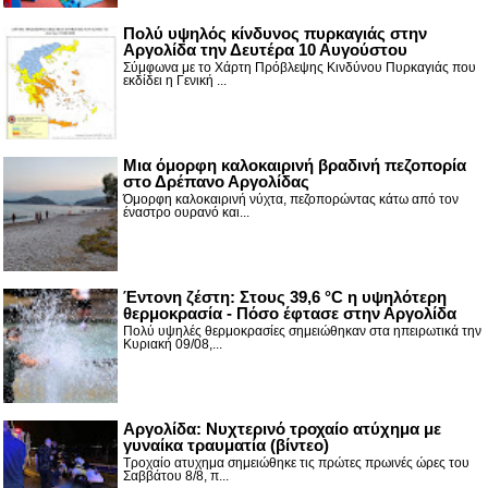
Πολύ υψηλός κίνδυνος πυρκαγιάς στην
Αργολίδα την Δευτέρα 10 Αυγούστου
Σύμφωνα με το Χάρτη Πρόβλεψης Κινδύνου Πυρκαγιάς που
εκδίδει η Γενική ...
Μια όμορφη καλοκαιρινή βραδινή πεζοπορία
στο Δρέπανο Αργολίδας
Όμορφη καλοκαιρινή νύχτα, πεζοπορώντας κάτω από τον
έναστρο ουρανό και...
Έντονη ζέστη: Στους 39,6 °C η υψηλότερη
θερμοκρασία - Πόσο έφτασε στην Αργολίδα
Πολύ υψηλές θερμοκρασίες σημειώθηκαν στα ηπειρωτικά την
Κυριακή 09/08,...
Αργολίδα: Νυχτερινό τροχαίο ατύχημα με
γυναίκα τραυματία (βίντεο)
Τροχαίο ατυχημα σημειώθηκε τις πρώτες πρωινές ώρες του
Σαββάτου 8/8, π...