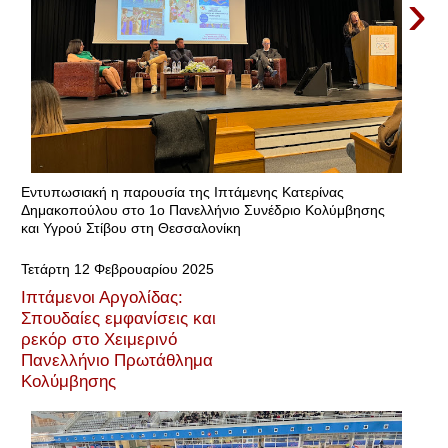
›
Εντυπωσιακή η παρουσία της Ιπτάμενης Κατερίνας
Δημακοπούλου στο 1ο Πανελλήνιο Συνέδριο Κολύμβησης
και Υγρού Στίβου στη Θεσσαλονίκη
Τετάρτη 12 Φεβρουαρίου 2025
Ιπτάμενοι Αργολίδας:
Σπουδαίες εμφανίσεις και
ρεκόρ στο Χειμερινό
Πανελλήνιο Πρωτάθλημα
Κολύμβησης