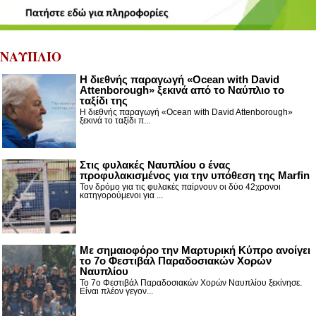
ΝΑΥΠΛΙΟ
Η διεθνής παραγωγή «Ocean with David
Attenborough» ξεκινά από το Ναύπλιο το
ταξίδι της
Η διεθνής παραγωγή «Ocean with David Attenborough»
ξεκινά το ταξίδι π...
Στις φυλακές Ναυπλίου ο ένας
προφυλακισμένος για την υπόθεση της Marfin
Τον δρόμο για τις φυλακές παίρνουν οι δύο 42χρονοι
κατηγορούμενοι για ...
Με σημαιοφόρο την Μαρτυρική Κύπρο ανοίγει
το 7ο Φεστιβάλ Παραδοσιακών Χορών
Ναυπλίου
Το 7ο Φεστιβάλ Παραδοσιακών Χορών Ναυπλίου ξεκίνησε.
Είναι πλέον γεγον...