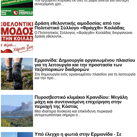
Την ερχόμενη Κυριακή σε όλη τη χώρα γίνεται για δεύτερη
συνεχόμενη χρο...
Δράση εθελοντικής αιμοδοσίας από τον
Πολιτιστικό Σύλλογο «Φράγχθι» Κοιλάδας
Ο Πολιτιστικός Σύλλογος «Φράγχθι» Κοιλάδας διοργανώνει
δράση εθελοντικ...
Ερμιονίδα: Δημιουργία οργανωμένου πλαισίου
για τη λειτουργία και την προστασία των
πεζοπορικών διαδρομών
Στη δημιουργία ενός οργανωμένου πλαισίου για τη λειτουργία
και την προ...
Πυροσβεστικό κλιμάκιο Κρανιδίου: Μεγάλη
μάχη και συντονισμένη επιχείρηση στην
περιοχή της Κόστας
Μια ιδιαίτερα δύσκολη και επικίνδυνη πυρκαγιά
αντιμετωπίστηκε σήμερα σ...
Υπό έλεγχο η φωτιά στην Ερμιονίδα - Σε