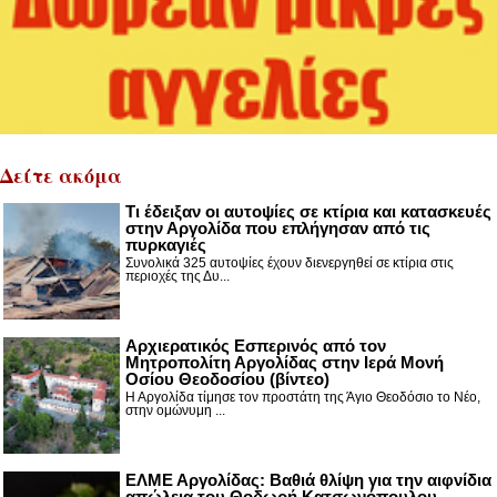
Δείτε ακόμα
Τι έδειξαν οι αυτοψίες σε κτίρια και κατασκευές
στην Αργολίδα που επλήγησαν από τις
πυρκαγιές
Συνολικά 325 αυτοψίες έχουν διενεργηθεί σε κτίρια στις
περιοχές της Δυ...
Αρχιερατικός Εσπερινός από τον
Μητροπολίτη Αργολίδας στην Ιερά Μονή
Οσίου Θεοδοσίου (βίντεο)
Η Αργολίδα τίμησε τον προστάτη της Άγιο Θεοδόσιο το Νέο,
στην ομώνυμη ...
ΕΛΜΕ Αργολίδας: Βαθιά θλίψη για την αιφνίδια
απώλεια του Θοδωρή Κατσωνόπουλου