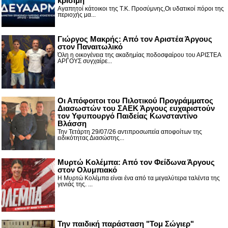
κρίσιμη
Αγαπητοί κάτοικοι της Τ.Κ. Προσύμνης,Οι υδατικοί πόροι της
περιοχής μα...
Γιώργος Μακρής: Από τον Αριστέα Άργους
στον Παναιτωλικό
Όλη η οικογένεια της ακαδημίας ποδοσφαίρου του ΑΡΙΣΤΕΑ
ΑΡΓΟΥΣ συγχαίρε...
Οι Απόφοιτοι του Πιλοτικού Προγράμματος
Διασωστών του ΣΑΕΚ Άργους ευχαριστούν
τον Υφυπουργό Παιδείας Κωνσταντίνο
Βλάσση
Την Τετάρτη 29/07/26 αντιπροσωπεία αποφοίτων της
ειδικότητας Διασώστης...
Μυρτώ Κολέμπα: Από τον Φείδωνα Άργους
στον Ολυμπιακό
Η Μυρτώ Κολέμπα είναι ένα από τα μεγαλύτερα ταλέντα της
γενιάς της. ...
Την παιδική παράσταση "Τομ Σώγιερ"