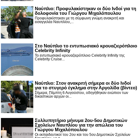
Ναύπλιο: Προφυλακίστηκαν οι δύο Ινδοί για τη
δολοφονία του Γιώργου Μιχαλόπουλου
Προφυλακίστηκαν με τη σύμφωνη γνώμη ανακριτή και
εισαγγελέα Ναυπλίου,...
Στο Ναύπλιο το εντυπωσιακό κρουαζιερόπλοιο
Celebrity Infinity
Το εντυπωσιακό κρουαζιερόπλοιο Celebrity Infinity της
Celebrity Cruise...
Nαύπλιο: Στον ανακριτή σήμερα οι δύο Ινδοί
για το στυγερό έγκλημα στην Αργολίδα (βίντεο)
Σήμερα, Πέμπτη 6 Αυγούστου, οδηγήθηκαν ενώπιον των
δικαστικών αρχών οι...
Συλλυπητήριο μήνυμα 2ου-5ου Δημοτικών
Σχολείων Ναυπλίου για την απώλεια του
Γιώργου Μιχαλόπουλου
Οι εκπαιδευτικοί του 2ου και του 5ου Δημοτικών Σχολείων