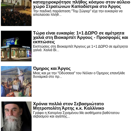
καταχειροκρότησε πλήθος κόσμου στον αύλειο
χώρο Στρατώνων Καποδίστρια στο Άργος
Την παιδική παράσταση "Τομ Σώγιερ" είχε την ευκαιρία να
απολαύσει πλήθ...
Τώρα είναι ευκαιρία: 1+1 ΔΩΡΟ σε αμέτρητα
χαλιά στη Βιοκαρπέτ Άργους - Προσφορές και
εκπτώσεις
Εκπτώσεις στη Βιοκαρπέτ Άργους με 1+1 ΔΩΡΟ σε αμέτρητα
χαλιά. Χαλιά Βι...
Όμηρος και Άργος
Μιας και με την "Οδύσσεια" του Νόλαν ο Όμηρος επανήλθε
δυναμικά στο πρ...
Χρόνια πολλά στον Σεβασμιώτατο
Μητροπολίτη Άρτης κ.κ. Καλλίνικο
Γράφει η Κατερίνα Σχισμένου:Με αισθήματα βαθύτατου
σεβασμού και αγάπης...