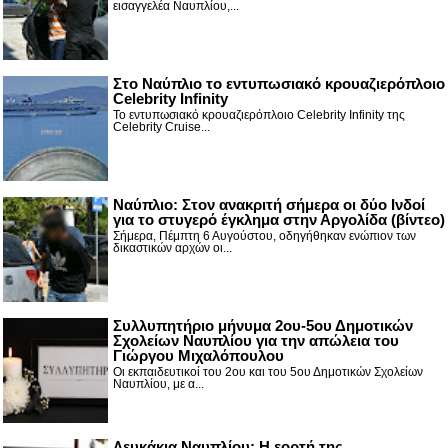
εισαγγελέα Ναυπλίου,...
Στο Ναύπλιο το εντυπωσιακό κρουαζιερόπλοιο
Celebrity Infinity
Το εντυπωσιακό κρουαζιερόπλοιο Celebrity Infinity της
Celebrity Cruise...
Nαύπλιο: Στον ανακριτή σήμερα οι δύο Ινδοί
για το στυγερό έγκλημα στην Αργολίδα (βίντεο)
Σήμερα, Πέμπτη 6 Αυγούστου, οδηγήθηκαν ενώπιον των
δικαστικών αρχών οι...
Συλλυπητήριο μήνυμα 2ου-5ου Δημοτικών
Σχολείων Ναυπλίου για την απώλεια του
Γιώργου Μιχαλόπουλου
Οι εκπαιδευτικοί του 2ου και του 5ου Δημοτικών Σχολείων
Ναυπλίου, με α...
Λευκάκια Ναυπλίου: Η εορτή της