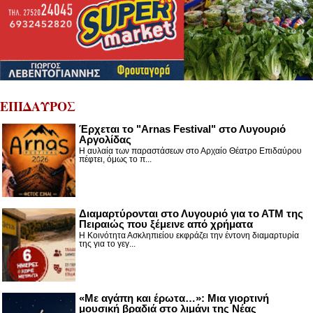
ΕΠΙΔΑΥΡΟΣ
Έρχεται το "Arnas Festival" στο Λυγουριό
Αργολίδας
Η αυλαία των παραστάσεων στο Αρχαίο Θέατρο Επιδαύρου
πέφτει, όμως το π...
Διαμαρτύρονται στο Λυγουριό για το ΑΤΜ της
Πειραιώς που ξέμεινε από χρήματα
Η Κοινότητα Ασκληπιείου εκφράζει την έντονη διαμαρτυρία
της για το γεγ...
«Με αγάπη και έρωτα…»: Μια γιορτινή
μουσική βραδιά στο λιμάνι της Νέας