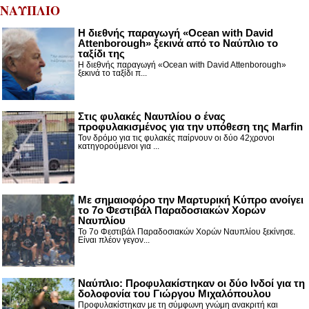
ΝΑΥΠΛΙΟ
Η διεθνής παραγωγή «Ocean with David
Attenborough» ξεκινά από το Ναύπλιο το
ταξίδι της
Η διεθνής παραγωγή «Ocean with David Attenborough»
ξεκινά το ταξίδι π...
Στις φυλακές Ναυπλίου ο ένας
προφυλακισμένος για την υπόθεση της Marfin
Τον δρόμο για τις φυλακές παίρνουν οι δύο 42χρονοι
κατηγορούμενοι για ...
Με σημαιοφόρο την Μαρτυρική Κύπρο ανοίγει
το 7ο Φεστιβάλ Παραδοσιακών Χορών
Ναυπλίου
Το 7ο Φεστιβάλ Παραδοσιακών Χορών Ναυπλίου ξεκίνησε.
Είναι πλέον γεγον...
Ναύπλιο: Προφυλακίστηκαν οι δύο Ινδοί για τη
δολοφονία του Γιώργου Μιχαλόπουλου
Προφυλακίστηκαν με τη σύμφωνη γνώμη ανακριτή και