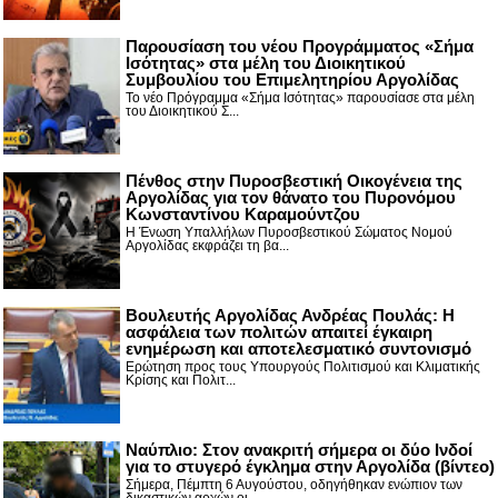
Παρουσίαση του νέου Προγράμματος «Σήμα
Ισότητας» στα μέλη του Διοικητικού
Συμβουλίου του Επιμελητηρίου Αργολίδας
Το νέο Πρόγραμμα «Σήμα Ισότητας» παρουσίασε στα μέλη
του Διοικητικού Σ...
Πένθος στην Πυροσβεστική Οικογένεια της
Αργολίδας για τον θάνατο του Πυρονόμου
Κωνσταντίνου Καραμούντζου
Η Ένωση Υπαλλήλων Πυροσβεστικού Σώματος Νομού
Αργολίδας εκφράζει τη βα...
Βουλευτής Αργολίδας Ανδρέας Πουλάς: Η
ασφάλεια των πολιτών απαιτεί έγκαιρη
ενημέρωση και αποτελεσματικό συντονισμό
Ερώτηση προς τους Υπουργούς Πολιτισμού και Κλιματικής
Κρίσης και Πολιτ...
Nαύπλιο: Στον ανακριτή σήμερα οι δύο Ινδοί
για το στυγερό έγκλημα στην Αργολίδα (βίντεο)
Σήμερα, Πέμπτη 6 Αυγούστου, οδηγήθηκαν ενώπιον των
δικαστικών αρχών οι...