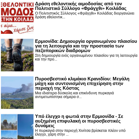
Δράση εθελοντικής αιμοδοσίας από τον
Πολιτιστικό Σύλλογο «Φράγχθι» Κοιλάδας
Ο Πολιτιστικός Σύλλογος «Φράγχθι» Κοιλάδας διοργανώνει
δράση εθελοντικ...
Ερμιονίδα: Δημιουργία οργανωμένου πλαισίου
για τη λειτουργία και την προστασία των
πεζοπορικών διαδρομών
Στη δημιουργία ενός οργανωμένου πλαισίου για τη λειτουργία
και την προ...
Πυροσβεστικό κλιμάκιο Κρανιδίου: Μεγάλη
μάχη και συντονισμένη επιχείρηση στην
περιοχή της Κόστας
Μια ιδιαίτερα δύσκολη και επικίνδυνη πυρκαγιά
αντιμετωπίστηκε σήμερα σ...
Υπό έλεγχο η φωτιά στην Ερμιονίδα - Σε
αυξημένη επιφυλακή οι πυροσβεστικές
δυνάμεις
Η πυρκαγιά στην περιοχή Χινίτσα βρίσκεται πλέον υπό
έλεγχο, χάρη στην ...