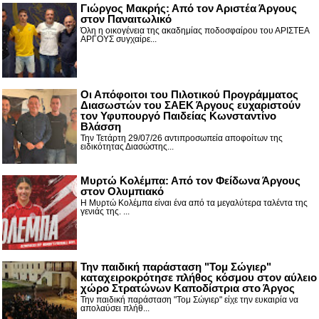
Γιώργος Μακρής: Από τον Αριστέα Άργους
στον Παναιτωλικό
Όλη η οικογένεια της ακαδημίας ποδοσφαίρου του ΑΡΙΣΤΕΑ
ΑΡΓΟΥΣ συγχαίρε...
Οι Απόφοιτοι του Πιλοτικού Προγράμματος
Διασωστών του ΣΑΕΚ Άργους ευχαριστούν
τον Υφυπουργό Παιδείας Κωνσταντίνο
Βλάσση
Την Τετάρτη 29/07/26 αντιπροσωπεία αποφοίτων της
ειδικότητας Διασώστης...
Μυρτώ Κολέμπα: Από τον Φείδωνα Άργους
στον Ολυμπιακό
Η Μυρτώ Κολέμπα είναι ένα από τα μεγαλύτερα ταλέντα της
γενιάς της. ...
Την παιδική παράσταση "Τομ Σώγιερ"
καταχειροκρότησε πλήθος κόσμου στον αύλειο
χώρο Στρατώνων Καποδίστρια στο Άργος
Την παιδική παράσταση "Τομ Σώγιερ" είχε την ευκαιρία να
απολαύσει πλήθ...