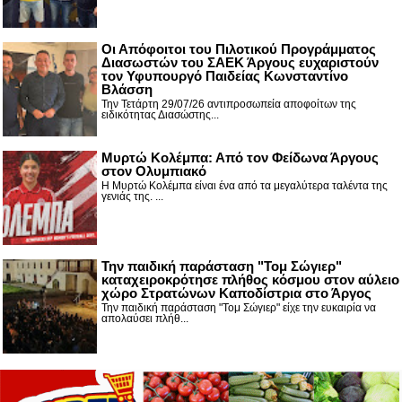
Οι Απόφοιτοι του Πιλοτικού Προγράμματος
Διασωστών του ΣΑΕΚ Άργους ευχαριστούν
τον Υφυπουργό Παιδείας Κωνσταντίνο
Βλάσση
Την Τετάρτη 29/07/26 αντιπροσωπεία αποφοίτων της
ειδικότητας Διασώστης...
Μυρτώ Κολέμπα: Από τον Φείδωνα Άργους
στον Ολυμπιακό
Η Μυρτώ Κολέμπα είναι ένα από τα μεγαλύτερα ταλέντα της
γενιάς της. ...
Την παιδική παράσταση "Τομ Σώγιερ"
καταχειροκρότησε πλήθος κόσμου στον αύλειο
χώρο Στρατώνων Καποδίστρια στο Άργος
Την παιδική παράσταση "Τομ Σώγιερ" είχε την ευκαιρία να
απολαύσει πλήθ...