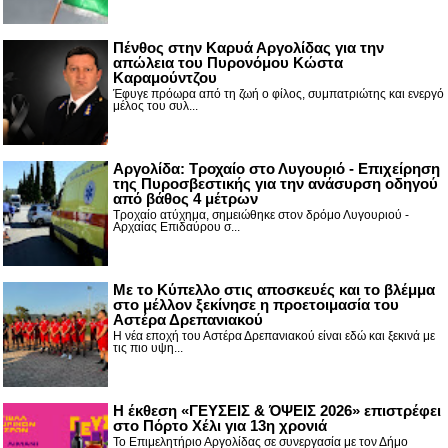
Πένθος στην Καρυά Αργολίδας για την
απώλεια του Πυρονόμου Κώστα
Καραμούντζου
Έφυγε πρόωρα από τη ζωή ο φίλος, συμπατριώτης και ενεργό
μέλος του συλ...
Αργολίδα: Τροχαίο στο Λυγουριό - Επιχείρηση
της Πυροσβεστικής για την ανάσυρση οδηγού
από βάθος 4 μέτρων
Τροχαίο ατύχημα, σημειώθηκε στον δρόμο Λυγουριού -
Αρχαίας Επιδαύρου σ...
Με το Κύπελλο στις αποσκευές και το βλέμμα
στο μέλλον ξεκίνησε η προετοιμασία του
Αστέρα Δρεπανιακού
Η νέα εποχή του Αστέρα Δρεπανιακού είναι εδώ και ξεκινά με
τις πιο υψη...
Η έκθεση «ΓΕΥΣΕΙΣ & ΌΨΕΙΣ 2026» επιστρέφει
στο Πόρτο Χέλι για 13η χρονιά
Το Επιμελητήριο Αργολίδας σε συνεργασία με τον Δήμο