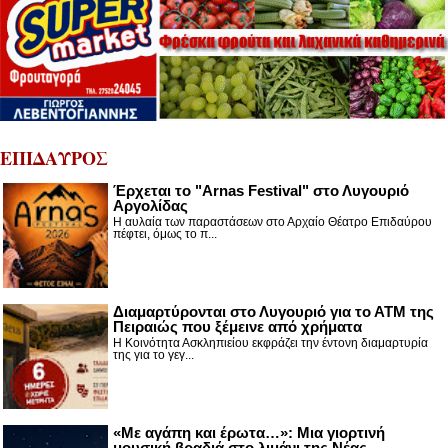
ΕΠΙΔΑΥΡΟΣ
Έρχεται το "Arnas Festival" στο Λυγουριό
Αργολίδας
Η αυλαία των παραστάσεων στο Αρχαίο Θέατρο Επιδαύρου
πέφτει, όμως το π...
Διαμαρτύρονται στο Λυγουριό για το ΑΤΜ της
Πειραιώς που ξέμεινε από χρήματα
Η Κοινότητα Ασκληπιείου εκφράζει την έντονη διαμαρτυρία
της για το γεγ...
«Με αγάπη και έρωτα…»: Μια γιορτινή
μουσική βραδιά στο λιμάνι της Νέας