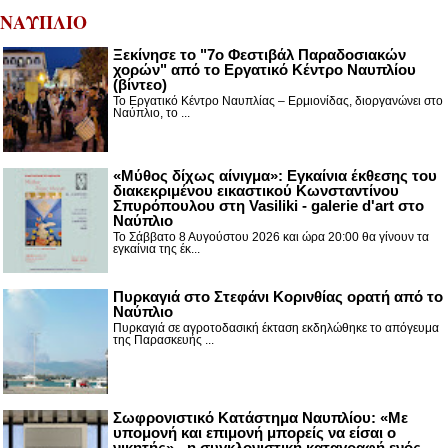
ΝΑΥΠΛΙΟ
Ξεκίνησε το "7ο Φεστιβάλ Παραδοσιακών
χορών" από το Εργατικό Κέντρο Ναυπλίου
(βίντεο)
Το Εργατικό Κέντρο Ναυπλίας – Ερμιονίδας, διοργανώνει στο
Ναύπλιο, το ...
«Μύθος δίχως αίνιγμα»: Εγκαίνια έκθεσης του
διακεκριμένου εικαστικού Κωνσταντίνου
Σπυρόπουλου στη Vasiliki - galerie d'art στο
Ναύπλιο
Το Σάββατο 8 Αυγούστου 2026 και ώρα 20:00 θα γίνουν τα
εγκαίνια της έκ...
Πυρκαγιά στο Στεφάνι Κορινθίας ορατή από το
Ναύπλιο
Πυρκαγιά σε αγροτοδασική έκταση εκδηλώθηκε το απόγευμα
της Παρασκευής ...
Σωφρονιστικό Κατάστημα Ναυπλίου: «Με
υπομονή και επιμονή μπορείς να είσαι ο
νικητής» - η συγκλονιστική καταγραφή ενός