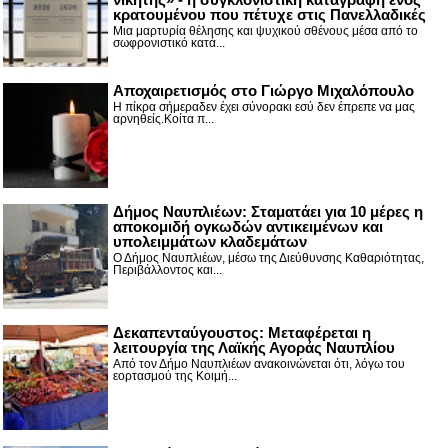
κρατουμένου που πέτυχε στις Πανελλαδικές
Μια μαρτυρία θέλησης και ψυχικού σθένους μέσα από το
σωφρονιστικό κατά...
Αποχαιρετισμός στο Γιώργο Μιχαλόπουλο
Η πίκρα σήμεραδεν έχει σύνορακι εσύ δεν έπρεπε να μας
αρνηθείς.Κοίτα π...
Δήμος Ναυπλιέων: Σταματάει για 10 μέρες η
αποκομιδή ογκωδών αντικειμένων και
υπολειμμάτων κλαδεμάτων
Ο Δήμος Ναυπλιέων, μέσω της Διεύθυνσης Καθαριότητας,
Περιβάλλοντος και...
Δεκαπενταύγουστος: Μεταφέρεται η
λειτουργία της Λαϊκής Αγοράς Ναυπλίου
Από τον Δήμο Ναυπλιέων ανακοινώνεται ότι, λόγω του
εορτασμού της Κοιμή...