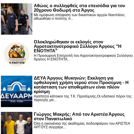
Αθώος ο συλληφθείς στα επεισόδια για τον
20χρονο Θοδωρή στο Άργος
Με ομόφωνη απόφαση των δικαστικών αρχών Ναυπλίου,
αθωώθηκε ο πολίτης π...
Ολοκληρώθηκαν οι εκλογές στον
Αγροτοκτηνοτροφικό Σύλλογο Άργους "Η
ΕΝΟΤΗΤΑ"
Η Προσωρινή Επιτροπή του Αγροτοκτηνοτροφικού Συλλόγου
Άργους Η ΕΝΟΤΗΤΑ...
ΔΕΥΑ Άργους Μυκηνών: Εκκληση για
ορθολογική χρήση νερού στον Προσύμνη - Η
κατάσταση των αποθεμάτων είναι πλέον
κρίσιμη
Αγαπητοί κάτοικοι της Τ.Κ. Προσύμνης,Οι υδατικοί πόροι της
περιοχής μα...
Γιώργος Μακρής: Από τον Αριστέα Άργους
στον Παναιτωλικό
Όλη η οικογένεια της ακαδημίας ποδοσφαίρου του ΑΡΙΣΤΕΑ
ΑΡΓΟΥΣ συγχαίρε...