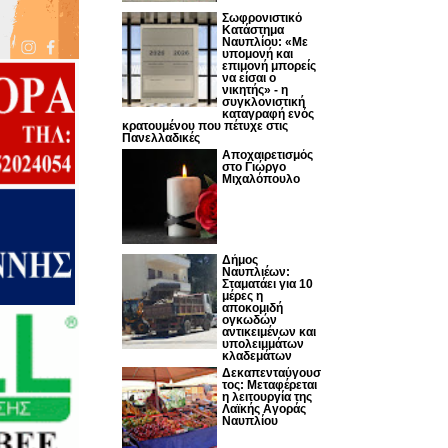
Σωφρονιστικό
Κατάστημα
Ναυπλίου: «Με
υπομονή και
επιμονή μπορείς
να είσαι ο
νικητής» - η
συγκλονιστική
καταγραφή ενός
κρατουμένου που πέτυχε στις
Πανελλαδικές
Αποχαιρετισμός
στο Γιώργο
Μιχαλόπουλο
Δήμος
Ναυπλιέων:
Σταματάει για 10
μέρες η
αποκομιδή
ογκωδών
αντικειμένων και
υπολειμμάτων
κλαδεμάτων
Δεκαπενταύγουσ
τος: Μεταφέρεται
η λειτουργία της
Λαϊκής Αγοράς
Ναυπλίου