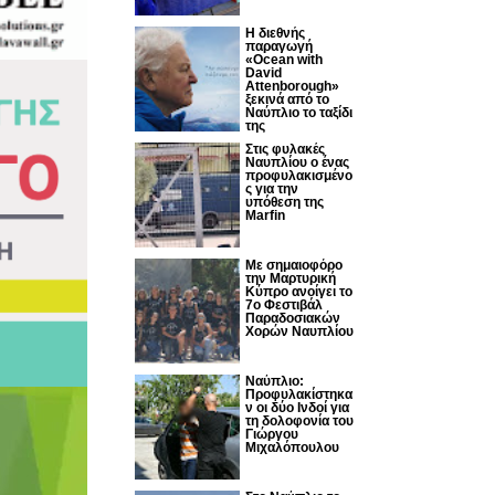
Η διεθνής
παραγωγή
«Ocean with
David
Attenborough»
ξεκινά από το
Ναύπλιο το ταξίδι
της
Στις φυλακές
Ναυπλίου ο ένας
προφυλακισμένο
ς για την
υπόθεση της
Marfin
Με σημαιοφόρο
την Μαρτυρική
Κύπρο ανοίγει το
7ο Φεστιβάλ
Παραδοσιακών
Χορών Ναυπλίου
Ναύπλιο:
Προφυλακίστηκα
ν οι δύο Ινδοί για
τη δολοφονία του
Γιώργου
Μιχαλόπουλου