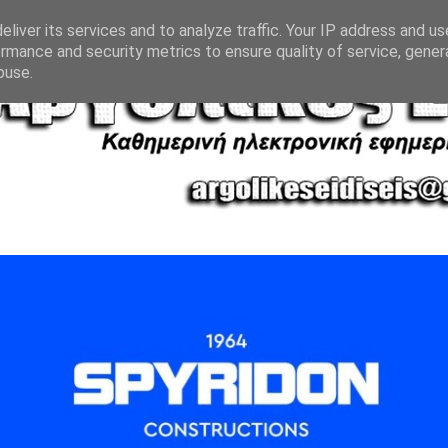
liver its services and to analyze traffic. Your IP address and u
rmance and security metrics to ensure quality of service, gene
buse.