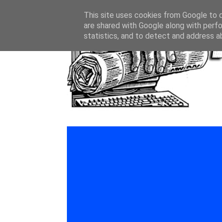
This site uses cookies from Google to de
are shared with Google along with perfo
statistics, and to detect and address a