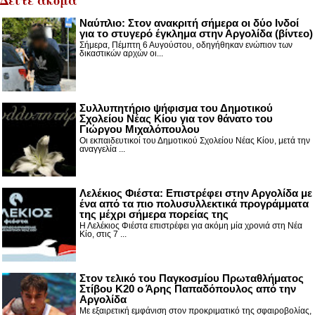
Nαύπλιο: Στον ανακριτή σήμερα οι δύο Ινδοί
για το στυγερό έγκλημα στην Αργολίδα (βίντεο)
Σήμερα, Πέμπτη 6 Αυγούστου, οδηγήθηκαν ενώπιον των
δικαστικών αρχών οι...
Συλλυπητήριο ψήφισμα του Δημοτικού
Σχολείου Νέας Κίου για τον θάνατο του
Γιώργου Μιχαλόπουλου
Οι εκπαιδευτικοί του Δημοτικού Σχολείου Νέας Κίου, μετά την
αναγγελία ...
Λελέκιος Φιέστα: Επιστρέφει στην Αργολίδα με
ένα από τα πιο πολυσυλλεκτικά προγράμματα
της μέχρι σήμερα πορείας της
Η Λελέκιος Φιέστα επιστρέφει για ακόμη μία χρονιά στη Νέα
Κίο, στις 7 ...
Στον τελικό του Παγκοσμίου Πρωταθλήματος
Στίβου Κ20 ο Άρης Παπαδόπουλος από την
Αργολίδα
Με εξαιρετική εμφάνιση στον προκριματικό της σφαιροβολίας,