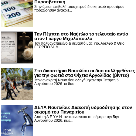
Πυροσβεστική
Στην άμεση επιβολή τσουχτερού διοικητικού προστίμου
προχώρησαν ανακριτ...
Την Πέμπτη στο Ναύπλιο το τελευταίο αντίο
στον Γιώργο Μιχαλόπουλο
Τον πολυαγαπημένο & σεβαστό μας Υιό, Αδελφό & Θείο
ΓΕΩΡΓΙΟ ΔΗΜ...
Στα δικαστήρια Ναυπλίου οι δυο συλληφθέντες
για την φωτιά στα Φίχτια Αργολίδας (βίντεο)
Στον ανακριτή Ναυπλίου οδηγήθηκαν την Τετάρτη 5
Αυγούστου 2026. οι δύο...
ΔΕΥΑ Ναυπλίου: Διακοπή υδροδότησης στον
οικισμό του Παναριτίου
Από τη Δ.Ε.Υ.Α.Ν. ανακοινώνεται ότι σήμερα την 5ην
Αυγούστου 2026, ημέ...