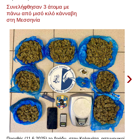
Συνελήφθησαν 3 άτομα με
πάνω από μισό κιλό κάνναβη
στη Μεσσηνία
›
Προχθές (11.6.2025) το βράδυ, στην Καλαμάτα, αστυνομικοί