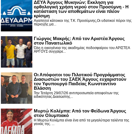
ΔΕΥΑ Άργους Μυκηνών: Εκκληση για
ορθολογική χρήση νερού στον Προσύμνη - Η
κατάσταση των αποθεμάτων είναι πλέον
κρίσιμη
Αγαπητοί κάτοικοι της Τ.Κ. Προσύμνης,Οι υδατικοί πόροι της
περιοχής μα...
Γιώργος Μακρής: Από τον Αριστέα Άργους
στον Παναιτωλικό
Όλη η οικογένεια της ακαδημίας ποδοσφαίρου του ΑΡΙΣΤΕΑ
ΑΡΓΟΥΣ συγχαίρε...
Οι Απόφοιτοι του Πιλοτικού Προγράμματος
Διασωστών του ΣΑΕΚ Άργους ευχαριστούν
τον Υφυπουργό Παιδείας Κωνσταντίνο
Βλάσση
Την Τετάρτη 29/07/26 αντιπροσωπεία αποφοίτων της
ειδικότητας Διασώστης...
Μυρτώ Κολέμπα: Από τον Φείδωνα Άργους
στον Ολυμπιακό
Η Μυρτώ Κολέμπα είναι ένα από τα μεγαλύτερα ταλέντα της
γενιάς της. ...