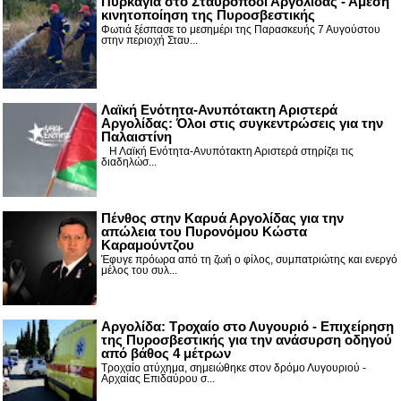
Πυρκαγιά στο Σταυροπόδι Αργολίδας - Άμεση
κινητοποίηση της Πυροσβεστικής
Φωτιά ξέσπασε το μεσημέρι της Παρασκευής 7 Αυγούστου
στην περιοχή Σταυ...
Λαϊκή Ενότητα-Ανυπότακτη Αριστερά
Αργολίδας: Όλοι στις συγκεντρώσεις για την
Παλαιστίνη
Η Λαϊκή Ενότητα-Ανυπότακτη Αριστερά στηρίζει τις
διαδηλώσ...
Πένθος στην Καρυά Αργολίδας για την
απώλεια του Πυρονόμου Κώστα
Καραμούντζου
Έφυγε πρόωρα από τη ζωή ο φίλος, συμπατριώτης και ενεργό
μέλος του συλ...
Αργολίδα: Τροχαίο στο Λυγουριό - Επιχείρηση
της Πυροσβεστικής για την ανάσυρση οδηγού
από βάθος 4 μέτρων
Τροχαίο ατύχημα, σημειώθηκε στον δρόμο Λυγουριού -
Αρχαίας Επιδαύρου σ...