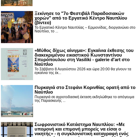
Ξεκίνησε το "7ο Φεστιβάλ Παραδοσιακών
χορών" από το Εργατικό Κέντρο Ναυπλίου
(βίντεο)
Το Εργατικό Κέντρο Ναυπλίας – Ερμιονίδας, διοργανώνει στο
Ναύπλιο, το ...
«Μύθος δίχως αίνιγμα»: Εγκαίνια έκθεσης του
διακεκριμένου εικαστικού Κωνσταντίνου
Σπυρόπουλου στη Vasiliki - galerie d'art στο
Ναύπλιο
Το Σάββατο 8 Αυγούστου 2026 και ώρα 20:00 θα γίνουν τα
εγκαίνια της έκ...
Πυρκαγιά στο Στεφάνι Κορινθίας ορατή από το
Ναύπλιο
Πυρκαγιά σε αγροτοδασική έκταση εκδηλώθηκε το απόγευμα
της Παρασκευής ...
Σωφρονιστικό Κατάστημα Ναυπλίου: «Με
υπομονή και επιμονή μπορείς να είσαι ο
νικητής» - η συγκλονιστική καταγραφή ενός