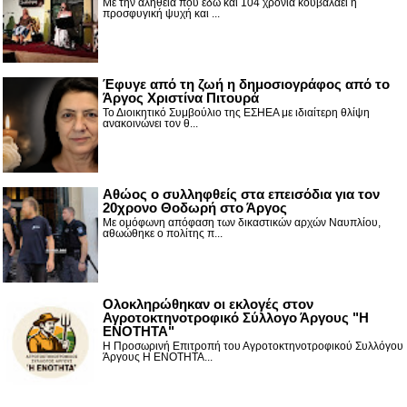
Με την αλήθεια που εδώ και 104 χρόνια κουβαλάει η
προσφυγική ψυχή και ...
Έφυγε από τη ζωή η δημοσιογράφος από το
Άργος Χριστίνα Πιτουρά
Το Διοικητικό Συμβούλιο της ΕΣΗΕΑ με ιδιαίτερη θλίψη
ανακοινώνει τον θ...
Αθώος ο συλληφθείς στα επεισόδια για τον
20χρονο Θοδωρή στο Άργος
Με ομόφωνη απόφαση των δικαστικών αρχών Ναυπλίου,
αθωώθηκε ο πολίτης π...
Ολοκληρώθηκαν οι εκλογές στον
Αγροτοκτηνοτροφικό Σύλλογο Άργους "Η
ΕΝΟΤΗΤΑ"
Η Προσωρινή Επιτροπή του Αγροτοκτηνοτροφικού Συλλόγου
Άργους Η ΕΝΟΤΗΤΑ...