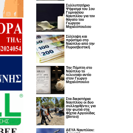
Συλλυπητήριο
Ψήφισμα του 1ου
Γυμνασίου
Ναυπλίου για τον
θάνατο του
Γιώργου
Μιχαλόπουλου
Σύλληψη και
πρόστιμο στο
Ναύπλιο από την
Πυροσβεστική
Την Πέμπτη στο
Ναύπλιο το
τελευταίο αντίο
στον Γιώργο
Μιχαλόπουλο
Στα δικαστήρια
Ναυπλίου οι δυο
συλληφθέντες για
την φωτιά στα
Φίχτια Αργολίδας
(βίντεο)
ΔΕΥΑ Ναυπλίου: