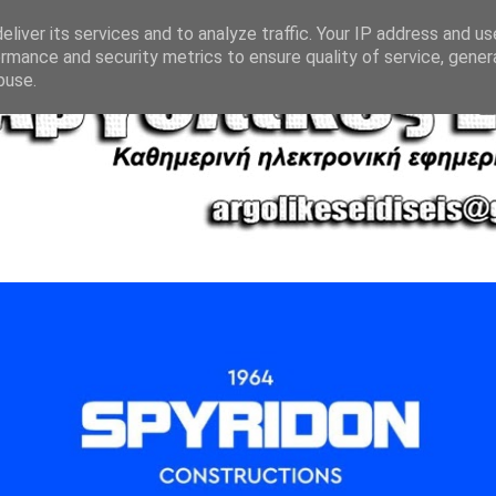
liver its services and to analyze traffic. Your IP address and u
rmance and security metrics to ensure quality of service, gene
buse.