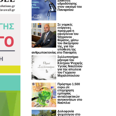
Διακοπή
υδροδότησης
στον οικισμό του
Παναριτίου
Σε νομικές
ενέργειες
προχωρά η
οικογένεια του
50χρονου
θύματος, μέσω
του δικηγόρου
της, για την
υπόθεση της
ανθρωποκτονίας στο Παναρίτη
Συλλυπητήριο
μήνυμα του
Κέντρου Ψυχικής
Υγείας Ναυπλίου
για την απώλεια
του Γιώργου
Μιχαλόπουλου
Πρόστιμο 1.500
ευρώ σε
επιχείρηση
εμπορίας
ανταλλακτικών
αυτοκινήτων στο
Ναύπλιο
Δολοφονία
ψυχολόγου στο