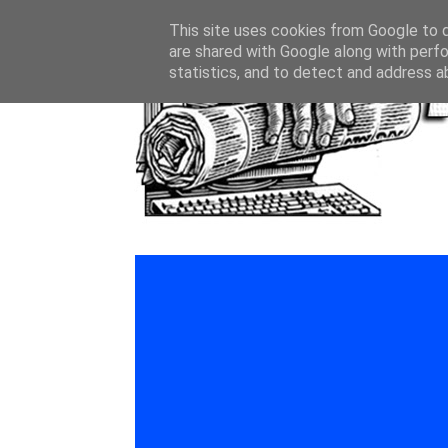
This site uses cookies from Google to de
are shared with Google along with perfo
statistics, and to detect and address a