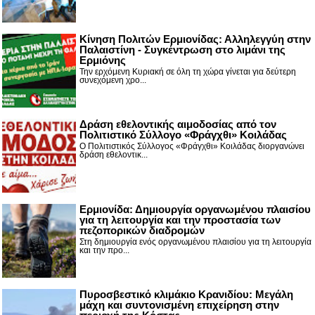
Κίνηση Πολιτών Ερμιονίδας: Αλληλεγγύη στην
Παλαιστίνη - Συγκέντρωση στο λιμάνι της
Ερμιόνης
Την ερχόμενη Κυριακή σε όλη τη χώρα γίνεται για δεύτερη
συνεχόμενη χρο...
Δράση εθελοντικής αιμοδοσίας από τον
Πολιτιστικό Σύλλογο «Φράγχθι» Κοιλάδας
Ο Πολιτιστικός Σύλλογος «Φράγχθι» Κοιλάδας διοργανώνει
δράση εθελοντικ...
Ερμιονίδα: Δημιουργία οργανωμένου πλαισίου
για τη λειτουργία και την προστασία των
πεζοπορικών διαδρομών
Στη δημιουργία ενός οργανωμένου πλαισίου για τη λειτουργία
και την προ...
Πυροσβεστικό κλιμάκιο Κρανιδίου: Μεγάλη
μάχη και συντονισμένη επιχείρηση στην