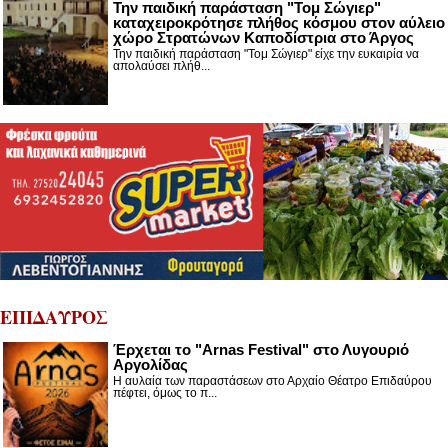
Την παιδική παράσταση "Τομ Σώγιερ"
καταχειροκρότησε πλήθος κόσμου στον αύλειο
χώρο Στρατώνων Καποδίστρια στο Άργος
Την παιδική παράσταση "Τομ Σώγιερ" είχε την ευκαιρία να
απολαύσει πλήθ...
ΕΠΙΔΑΥΡΟΣ
Έρχεται το "Arnas Festival" στο Λυγουριό
Αργολίδας
Η αυλαία των παραστάσεων στο Αρχαίο Θέατρο Επιδαύρου
πέφτει, όμως το π...