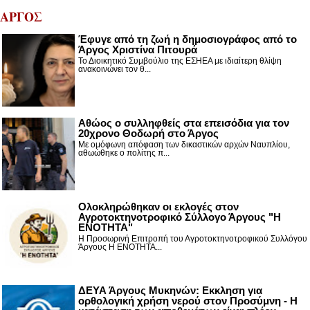
ΑΡΓΟΣ
Έφυγε από τη ζωή η δημοσιογράφος από το
Άργος Χριστίνα Πιτουρά
Το Διοικητικό Συμβούλιο της ΕΣΗΕΑ με ιδιαίτερη θλίψη
ανακοινώνει τον θ...
Αθώος ο συλληφθείς στα επεισόδια για τον
20χρονο Θοδωρή στο Άργος
Με ομόφωνη απόφαση των δικαστικών αρχών Ναυπλίου,
αθωώθηκε ο πολίτης π...
Ολοκληρώθηκαν οι εκλογές στον
Αγροτοκτηνοτροφικό Σύλλογο Άργους "Η
ΕΝΟΤΗΤΑ"
Η Προσωρινή Επιτροπή του Αγροτοκτηνοτροφικού Συλλόγου
Άργους Η ΕΝΟΤΗΤΑ...
ΔΕΥΑ Άργους Μυκηνών: Εκκληση για
ορθολογική χρήση νερού στον Προσύμνη - Η