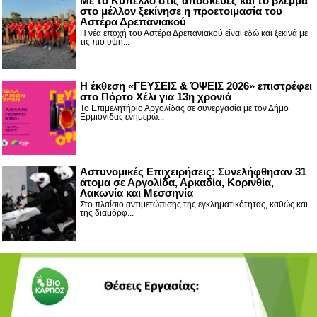
Με το Κύπελλο στις αποσκευές και το βλέμμα
στο μέλλον ξεκίνησε η προετοιμασία του
Αστέρα Δρεπανιακού
Η νέα εποχή του Αστέρα Δρεπανιακού είναι εδώ και ξεκινά με
τις πιο υψη...
Η έκθεση «ΓΕΥΣΕΙΣ & ΌΨΕΙΣ 2026» επιστρέφει
στο Πόρτο Χέλι για 13η χρονιά
Το Επιμελητήριο Αργολίδας σε συνεργασία με τον Δήμο
Ερμιονίδας ενημερώ...
Αστυνομικές Επιχειρήσεις: Συνελήφθησαν 31
άτομα σε Αργολίδα, Αρκαδία, Κορινθία,
Λακωνία και Μεσσηνία
Στο πλαίσιο αντιμετώπισης της εγκληματικότητας, καθώς και
της διαμόρφ...