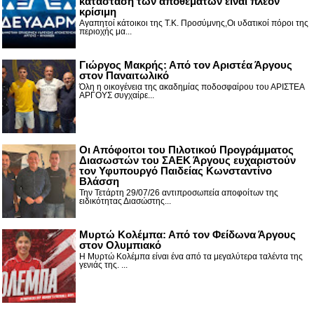
κατάσταση των αποθεμάτων είναι πλέον
κρίσιμη
Αγαπητοί κάτοικοι της Τ.Κ. Προσύμνης,Οι υδατικοί πόροι της
περιοχής μα...
Γιώργος Μακρής: Από τον Αριστέα Άργους
στον Παναιτωλικό
Όλη η οικογένεια της ακαδημίας ποδοσφαίρου του ΑΡΙΣΤΕΑ
ΑΡΓΟΥΣ συγχαίρε...
Οι Απόφοιτοι του Πιλοτικού Προγράμματος
Διασωστών του ΣΑΕΚ Άργους ευχαριστούν
τον Υφυπουργό Παιδείας Κωνσταντίνο
Βλάσση
Την Τετάρτη 29/07/26 αντιπροσωπεία αποφοίτων της
ειδικότητας Διασώστης...
Μυρτώ Κολέμπα: Από τον Φείδωνα Άργους
στον Ολυμπιακό
Η Μυρτώ Κολέμπα είναι ένα από τα μεγαλύτερα ταλέντα της
γενιάς της. ...