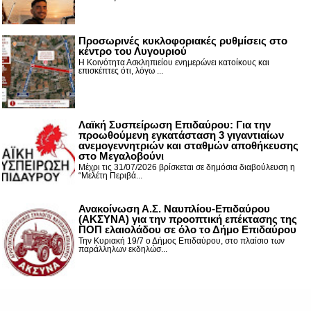
Προσωρινές κυκλοφοριακές ρυθμίσεις στο
κέντρο του Λυγουριού
Η Κοινότητα Ασκληπιείου ενημερώνει κατοίκους και
επισκέπτες ότι, λόγω ...
Λαϊκή Συσπείρωση Επιδαύρου: Για την
προωθούμενη εγκατάσταση 3 γιγαντιαίων
ανεμογεννητριών και σταθμών αποθήκευσης
στο Μεγαλοβούνι
Μέχρι τις 31/07/2026 βρίσκεται σε δημόσια διαβούλευση η
“Μελέτη Περιβά...
Ανακοίνωση Α.Σ. Ναυπλίου-Επιδαύρου
(ΑΚΣΥΝΑ) για την προοπτική επέκτασης της
ΠΟΠ ελαιολάδου σε όλο το Δήμο Επιδαύρου
Την Κυριακή 19/7 ο Δήμος Επιδαύρου, στο πλαίσιο των
παράλληλων εκδηλώσ...