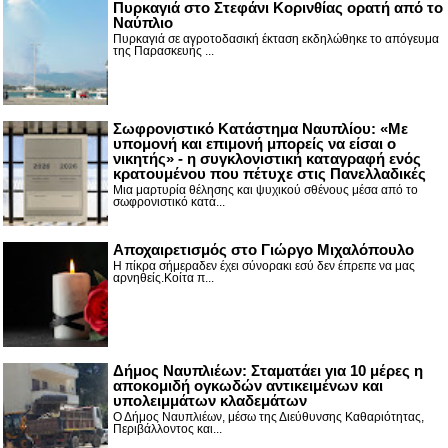
Πυρκαγιά στο Στεφάνι Κορινθίας ορατή από το
Ναύπλιο
Πυρκαγιά σε αγροτοδασική έκταση εκδηλώθηκε το απόγευμα
της Παρασκευής ...
Σωφρονιστικό Κατάστημα Ναυπλίου: «Με
υπομονή και επιμονή μπορείς να είσαι ο
νικητής» - η συγκλονιστική καταγραφή ενός
κρατουμένου που πέτυχε στις Πανελλαδικές
Μια μαρτυρία θέλησης και ψυχικού σθένους μέσα από το
σωφρονιστικό κατά...
Αποχαιρετισμός στο Γιώργο Μιχαλόπουλο
Η πίκρα σήμεραδεν έχει σύνορακι εσύ δεν έπρεπε να μας
αρνηθείς.Κοίτα π...
Δήμος Ναυπλιέων: Σταματάει για 10 μέρες η
αποκομιδή ογκωδών αντικειμένων και
υπολειμμάτων κλαδεμάτων
Ο Δήμος Ναυπλιέων, μέσω της Διεύθυνσης Καθαριότητας,
Περιβάλλοντος και...