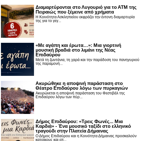
Διαμαρτύρονται στο Λυγουριό για το ΑΤΜ της
Πειραιώς που ξέμεινε από χρήματα
Η Κοινότητα Ασκληπιείου εκφράζει την έντονη διαμαρτυρία
της για το γεγ...
«Με αγάπη και έρωτα…»: Μια γιορτινή
μουσική βραδιά στο λιμάνι της Νέας
Επιδαύρου
Μετά τη ζωντάνια, τη χαρά και την παράδοση του πανηγυριού
της παραμονή...
Ακυρώθηκε η αποψινή παράσταση στο
Θέατρο Επιδαύρου λόγω των πυρκαγιών
Ακυρώνεται η αποψινή παράσταση του Φεστιβάλ της
Επιδαύρου λόγω των πύρ...
Δήμος Επιδαύρου: «Τρεις Φωνές... Μια
Καρδιά» - Ένα μουσικό ταξίδι στο ελληνικό
τραγούδι στην Πλατεία Δήμαινας
Ο Δήμος Επιδαύρου και η Κοινότητα Δήμαινας προσκαλούν
κατοίκους και επ...