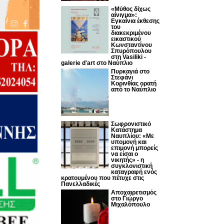
«Μύθος δίχως
αίνιγμα»:
Εγκαίνια έκθεσης
του
διακεκριμένου
εικαστικού
Κωνσταντίνου
Σπυρόπουλου
στη Vasiliki -
galerie d'art στο Ναύπλιο
Πυρκαγιά στο
Στεφάνι
Κορινθίας ορατή
από το Ναύπλιο
Σωφρονιστικό
Κατάστημα
Ναυπλίου: «Με
υπομονή και
επιμονή μπορείς
να είσαι ο
νικητής» - η
συγκλονιστική
καταγραφή ενός
κρατουμένου που πέτυχε στις
Πανελλαδικές
Αποχαιρετισμός
στο Γιώργο
Μιχαλόπουλο