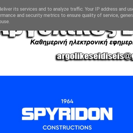
liver its services and to analyze traffic. Your IP address and u
rmance and security metrics to ensure quality of service, gene
buse.