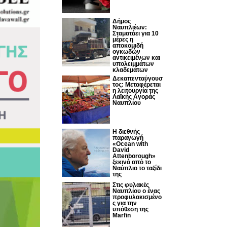
Δήμος
Ναυπλιέων:
Σταματάει για 10
μέρες η
αποκομιδή
ογκωδών
αντικειμένων και
υπολειμμάτων
κλαδεμάτων
Δεκαπενταύγουσ
τος: Μεταφέρεται
η λειτουργία της
Λαϊκής Αγοράς
Ναυπλίου
Η διεθνής
παραγωγή
«Ocean with
David
Attenborough»
ξεκινά από το
Ναύπλιο το ταξίδι
της
Στις φυλακές
Ναυπλίου ο ένας
προφυλακισμένο
ς για την
υπόθεση της
Marfin