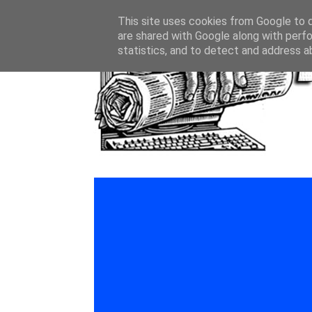
This site uses cookies from Google to de
are shared with Google along with perfo
statistics, and to detect and address a