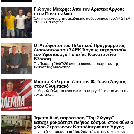
Γιώργος Μακρής: Από τον Αριστέα Άργους
στον Παναιτωλικό
Όλη η οικογένεια της ακαδημίας ποδοσφαίρου του ΑΡΙΣΤΕΑ
ΑΡΓΟΥΣ συγχαίρε...
Οι Απόφοιτοι του Πιλοτικού Προγράμματος
Διασωστών του ΣΑΕΚ Άργους ευχαριστούν
τον Υφυπουργό Παιδείας Κωνσταντίνο
Βλάσση
Την Τετάρτη 29/07/26 αντιπροσωπεία αποφοίτων της
ειδικότητας Διασώστης...
Μυρτώ Κολέμπα: Από τον Φείδωνα Άργους
στον Ολυμπιακό
Η Μυρτώ Κολέμπα είναι ένα από τα μεγαλύτερα ταλέντα της
γενιάς της. ...
Την παιδική παράσταση "Τομ Σώγιερ"
καταχειροκρότησε πλήθος κόσμου στον αύλειο
χώρο Στρατώνων Καποδίστρια στο Άργος
Την παιδική παράσταση "Τομ Σώγιερ" είχε την ευκαιρία να