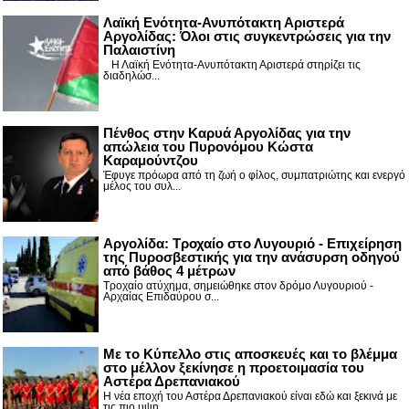
Λαϊκή Ενότητα-Ανυπότακτη Αριστερά
Αργολίδας: Όλοι στις συγκεντρώσεις για την
Παλαιστίνη
Η Λαϊκή Ενότητα-Ανυπότακτη Αριστερά στηρίζει τις
διαδηλώσ...
Πένθος στην Καρυά Αργολίδας για την
απώλεια του Πυρονόμου Κώστα
Καραμούντζου
Έφυγε πρόωρα από τη ζωή ο φίλος, συμπατριώτης και ενεργό
μέλος του συλ...
Αργολίδα: Τροχαίο στο Λυγουριό - Επιχείρηση
της Πυροσβεστικής για την ανάσυρση οδηγού
από βάθος 4 μέτρων
Τροχαίο ατύχημα, σημειώθηκε στον δρόμο Λυγουριού -
Αρχαίας Επιδαύρου σ...
Με το Κύπελλο στις αποσκευές και το βλέμμα
στο μέλλον ξεκίνησε η προετοιμασία του
Αστέρα Δρεπανιακού
Η νέα εποχή του Αστέρα Δρεπανιακού είναι εδώ και ξεκινά με
τις πιο υψη...