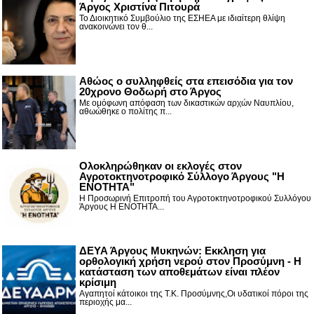
Άργος Χριστίνα Πιτουρά
Το Διοικητικό Συμβούλιο της ΕΣΗΕΑ με ιδιαίτερη θλίψη
ανακοινώνει τον θ...
Αθώος ο συλληφθείς στα επεισόδια για τον
20χρονο Θοδωρή στο Άργος
Με ομόφωνη απόφαση των δικαστικών αρχών Ναυπλίου,
αθωώθηκε ο πολίτης π...
Ολοκληρώθηκαν οι εκλογές στον
Αγροτοκτηνοτροφικό Σύλλογο Άργους "Η
ΕΝΟΤΗΤΑ"
Η Προσωρινή Επιτροπή του Αγροτοκτηνοτροφικού Συλλόγου
Άργους Η ΕΝΟΤΗΤΑ...
ΔΕΥΑ Άργους Μυκηνών: Εκκληση για
ορθολογική χρήση νερού στον Προσύμνη - Η
κατάσταση των αποθεμάτων είναι πλέον
κρίσιμη
Αγαπητοί κάτοικοι της Τ.Κ. Προσύμνης,Οι υδατικοί πόροι της
περιοχής μα...