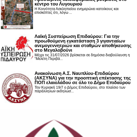
κέντρο του Λυγουριού
Η Κοινότητα Ασκληπιείου ενημερώνει κατοίκους και
επισκέπτες ότι, λόγω ...
Λαϊκή Συσπείρωση Επιδαύρου: Για την
προωθούμενη εγκατάσταση 3 γιγαντιαίων
ανεμογεννητριών και σταθμών αποθήκευσης
στο Μεγαλοβούνι
Μέχρι τις 31/07/2026 βρίσκεται σε δημόσια διαβούλευση η
“Μελέτη Περιβά...
Ανακοίνωση Α.Σ. Ναυπλίου-Επιδαύρου
(ΑΚΣΥΝΑ) για την προοπτική επέκτασης της
ΠΟΠ ελαιολάδου σε όλο το Δήμο Επιδαύρου
Την Κυριακή 19/7 ο Δήμος Επιδαύρου, στο πλαίσιο των
παράλληλων εκδηλώσ...