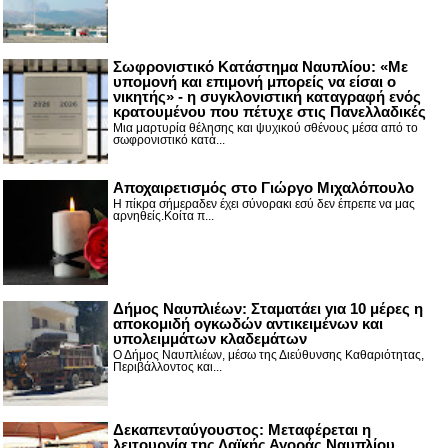
Σωφρονιστικό Κατάστημα Ναυπλίου: «Με
υπομονή και επιμονή μπορείς να είσαι ο
νικητής» - η συγκλονιστική καταγραφή ενός
κρατουμένου που πέτυχε στις Πανελλαδικές
Μια μαρτυρία θέλησης και ψυχικού σθένους μέσα από το
σωφρονιστικό κατά...
Αποχαιρετισμός στο Γιώργο Μιχαλόπουλο
Η πίκρα σήμεραδεν έχει σύνορακι εσύ δεν έπρεπε να μας
αρνηθείς.Κοίτα π...
Δήμος Ναυπλιέων: Σταματάει για 10 μέρες η
αποκομιδή ογκωδών αντικειμένων και
υπολειμμάτων κλαδεμάτων
Ο Δήμος Ναυπλιέων, μέσω της Διεύθυνσης Καθαριότητας,
Περιβάλλοντος και...
Δεκαπενταύγουστος: Μεταφέρεται η
λειτουργία της Λαϊκής Αγοράς Ναυπλίου