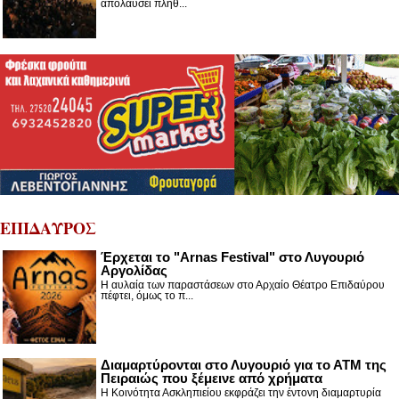
απολαύσει πλήθ...
ΕΠΙΔΑΥΡΟΣ
Έρχεται το "Arnas Festival" στο Λυγουριό
Αργολίδας
Η αυλαία των παραστάσεων στο Αρχαίο Θέατρο Επιδαύρου
πέφτει, όμως το π...
Διαμαρτύρονται στο Λυγουριό για το ΑΤΜ της
Πειραιώς που ξέμεινε από χρήματα
Η Κοινότητα Ασκληπιείου εκφράζει την έντονη διαμαρτυρία