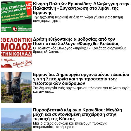
Κίνηση Πολιτών Ερμιονίδας: Αλληλεγγύη στην
Παλαιστίνη - Συγκέντρωση στο λιμάνι της
Ερμιόνης
Την ερχόμενη Κυριακή σε όλη τη χώρα γίνεται για δεύτερη
συνεχόμενη χρο...
Δράση εθελοντικής αιμοδοσίας από τον
Πολιτιστικό Σύλλογο «Φράγχθι» Κοιλάδας
Ο Πολιτιστικός Σύλλογος «Φράγχθι» Κοιλάδας διοργανώνει
δράση εθελοντικ...
Ερμιονίδα: Δημιουργία οργανωμένου πλαισίου
για τη λειτουργία και την προστασία των
πεζοπορικών διαδρομών
Στη δημιουργία ενός οργανωμένου πλαισίου για τη λειτουργία
και την προ...
Πυροσβεστικό κλιμάκιο Κρανιδίου: Μεγάλη
μάχη και συντονισμένη επιχείρηση στην
περιοχή της Κόστας
Μια ιδιαίτερα δύσκολη και επικίνδυνη πυρκαγιά
αντιμετωπίστηκε σήμερα σ...