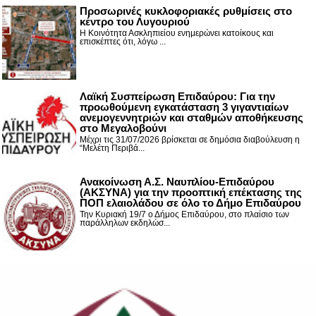
Προσωρινές κυκλοφοριακές ρυθμίσεις στο
κέντρο του Λυγουριού
Η Κοινότητα Ασκληπιείου ενημερώνει κατοίκους και
επισκέπτες ότι, λόγω ...
Λαϊκή Συσπείρωση Επιδαύρου: Για την
προωθούμενη εγκατάσταση 3 γιγαντιαίων
ανεμογεννητριών και σταθμών αποθήκευσης
στο Μεγαλοβούνι
Μέχρι τις 31/07/2026 βρίσκεται σε δημόσια διαβούλευση η
“Μελέτη Περιβά...
Ανακοίνωση Α.Σ. Ναυπλίου-Επιδαύρου
(ΑΚΣΥΝΑ) για την προοπτική επέκτασης της
ΠΟΠ ελαιολάδου σε όλο το Δήμο Επιδαύρου
Την Κυριακή 19/7 ο Δήμος Επιδαύρου, στο πλαίσιο των
παράλληλων εκδηλώσ...