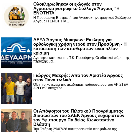
Ολοκληρώθηκαν οι εκλογές στον
Αγροτοκτηνοτροφικό Σύλλογο Άργους "Η
ΕΝΟΤΗΤΑ"
Η Προσωρινή Επιτροπή του Αγροτοκτηνοτροφικού Συλλόγου
Άργους Η ΕΝΟΤΗΤΑ...
ΔΕΥΑ Άργους Μυκηνών: Εκκληση για
ορθολογική χρήση νερού στον Προσύμνη - Η
κατάσταση των αποθεμάτων είναι πλέον
κρίσιμη
Αγαπητοί κάτοικοι της Τ.Κ. Προσύμνης,Οι υδατικοί πόροι της
περιοχής μα...
Γιώργος Μακρής: Από τον Αριστέα Άργους
στον Παναιτωλικό
Όλη η οικογένεια της ακαδημίας ποδοσφαίρου του ΑΡΙΣΤΕΑ
ΑΡΓΟΥΣ συγχαίρε...
Οι Απόφοιτοι του Πιλοτικού Προγράμματος
Διασωστών του ΣΑΕΚ Άργους ευχαριστούν
τον Υφυπουργό Παιδείας Κωνσταντίνο
Βλάσση
Την Τετάρτη 29/07/26 αντιπροσωπεία αποφοίτων της