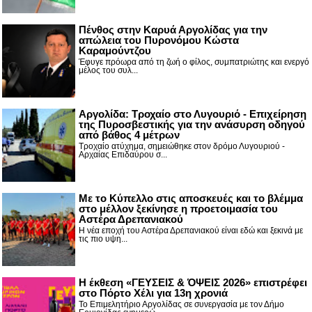
Πένθος στην Καρυά Αργολίδας για την
απώλεια του Πυρονόμου Κώστα
Καραμούντζου
Έφυγε πρόωρα από τη ζωή ο φίλος, συμπατριώτης και ενεργό
μέλος του συλ...
Αργολίδα: Τροχαίο στο Λυγουριό - Επιχείρηση
της Πυροσβεστικής για την ανάσυρση οδηγού
από βάθος 4 μέτρων
Τροχαίο ατύχημα, σημειώθηκε στον δρόμο Λυγουριού -
Αρχαίας Επιδαύρου σ...
Με το Κύπελλο στις αποσκευές και το βλέμμα
στο μέλλον ξεκίνησε η προετοιμασία του
Αστέρα Δρεπανιακού
Η νέα εποχή του Αστέρα Δρεπανιακού είναι εδώ και ξεκινά με
τις πιο υψη...
Η έκθεση «ΓΕΥΣΕΙΣ & ΌΨΕΙΣ 2026» επιστρέφει
στο Πόρτο Χέλι για 13η χρονιά
Το Επιμελητήριο Αργολίδας σε συνεργασία με τον Δήμο