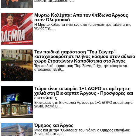
ειδικότητας Διασώστης...
Μυρτώ Κολέμπα: Από τον Φείδωνα Άργους
στον Ολυμπιακό
Η Μυρτώ Κολέμπα είναι ένα από τα μεγαλύτερα ταλέντα της
γενιάς της. ...
Την παιδική παράσταση "Τομ Σώγιερ"
καταχειροκρότησε πλήθος κόσμου στον αύλειο
χώρο Στρατώνων Καποδίστρια στο Άργος
Την παιδική παράσταση "Τομ Σώγιερ" είχε την ευκαιρία να
απολαύσει πλήθ...
Τώρα είναι ευκαιρία: 1+1 ΔΩΡΟ σε αμέτρητα
χαλιά στη Βιοκαρπέτ Άργους - Προσφορές και
εκπτώσεις
Εκπτώσεις στη Βιοκαρπέτ Άργους με 1+1 ΔΩΡΟ σε αμέτρητα
χαλιά. Χαλιά Βι...
Όμηρος και Άργος
Μιας και με την "Οδύσσεια" του Νόλαν ο Όμηρος επανήλθε
δυναμικά στο πρ...