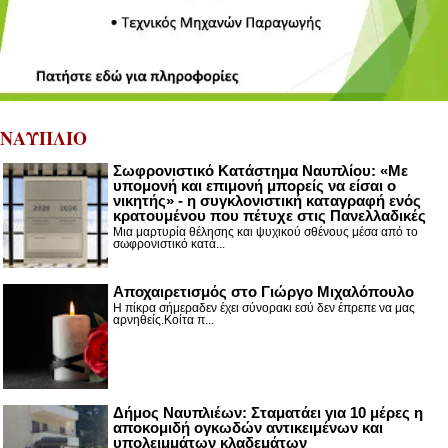
ΝΑΥΠΛΙΟ
Σωφρονιστικό Κατάστημα Ναυπλίου: «Με
υπομονή και επιμονή μπορείς να είσαι ο
νικητής» - η συγκλονιστική καταγραφή ενός
κρατουμένου που πέτυχε στις Πανελλαδικές
Μια μαρτυρία θέλησης και ψυχικού σθένους μέσα από το
σωφρονιστικό κατά...
Αποχαιρετισμός στο Γιώργο Μιχαλόπουλο
Η πίκρα σήμεραδεν έχει σύνορακι εσύ δεν έπρεπε να μας
αρνηθείς.Κοίτα π...
Δήμος Ναυπλιέων: Σταματάει για 10 μέρες η
αποκομιδή ογκωδών αντικειμένων και
υπολειμμάτων κλαδεμάτων