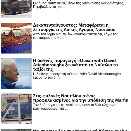
Ο Δήμος Ναυπλιέων, μέσω της Διεύθυνσης Καθαριότητας,
Περιβάλλοντος και...
Δεκαπενταύγουστος: Μεταφέρεται η
λειτουργία της Λαϊκής Αγοράς Ναυπλίου
Από τον Δήμο Ναυπλιέων ανακοινώνεται ότι, λόγω του
εορτασμού της Κοιμή...
Η διεθνής παραγωγή «Ocean with David
Attenborough» ξεκινά από το Ναύπλιο το
ταξίδι της
Η διεθνής παραγωγή «Ocean with David Attenborough»
ξεκινά το ταξίδι π...
Στις φυλακές Ναυπλίου ο ένας
προφυλακισμένος για την υπόθεση της Marfin
Τον δρόμο για τις φυλακές παίρνουν οι δύο 42χρονοι
κατηγορούμενοι για ...