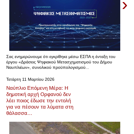
›
Σας ενημερώνουμε ότι εγκρίθηκε μέσω ΕΣΠΑ η ένταξη του
έργου «Δράσεις Ψηφιακού Μετασχηματισμού του Δήμου
Ναυπλιέων», συνολικού προϋπολογισμού...
Τετάρτη 11 Μαρτίου 2026
Ναύπλιο Επόμενη Μέρα: Η
δημοτική αρχή Ορφανού δεν
λέει ποιος έδωσε την εντολή
για να πέσουν τα λύματα στη
θάλασσα…