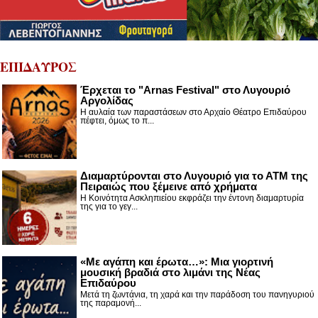
ΕΠΙΔΑΥΡΟΣ
Έρχεται το "Arnas Festival" στο Λυγουριό
Αργολίδας
Η αυλαία των παραστάσεων στο Αρχαίο Θέατρο Επιδαύρου
πέφτει, όμως το π...
Διαμαρτύρονται στο Λυγουριό για το ΑΤΜ της
Πειραιώς που ξέμεινε από χρήματα
Η Κοινότητα Ασκληπιείου εκφράζει την έντονη διαμαρτυρία
της για το γεγ...
«Με αγάπη και έρωτα…»: Μια γιορτινή
μουσική βραδιά στο λιμάνι της Νέας
Επιδαύρου
Μετά τη ζωντάνια, τη χαρά και την παράδοση του πανηγυριού
της παραμονή...