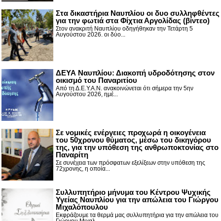
Στα δικαστήρια Ναυπλίου οι δυο συλληφθέντες
για την φωτιά στα Φίχτια Αργολίδας (βίντεο)
Στον ανακριτή Ναυπλίου οδηγήθηκαν την Τετάρτη 5
Αυγούστου 2026. οι δύο...
ΔΕΥΑ Ναυπλίου: Διακοπή υδροδότησης στον
οικισμό του Παναριτίου
Από τη Δ.Ε.Υ.Α.Ν. ανακοινώνεται ότι σήμερα την 5ην
Αυγούστου 2026, ημέ...
Σε νομικές ενέργειες προχωρά η οικογένεια
του 50χρονου θύματος, μέσω του δικηγόρου
της, για την υπόθεση της ανθρωποκτονίας στο
Παναρίτη
Σε συνέχεια των πρόσφατων εξελίξεων στην υπόθεση της
72χρονης, η οποία...
Συλλυπητήριο μήνυμα του Κέντρου Ψυχικής
Υγείας Ναυπλίου για την απώλεια του Γιώργου
Μιχαλόπουλου
Εκφράζουμε τα θερμά μας συλλυπητήρια για την απώλεια του
Γιώργου Μιχαλ...