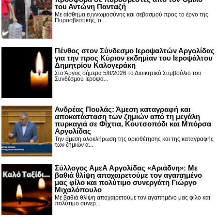
του Αντώνη Πανταζή
Με αίσθημα ευγνωμοσύνης και σεβασμού προς το έργο της
Πυροσβεστικής, ο...
Πένθος στον Σύνδεσμο Ιεροψαλτών Αργολίδας
για την προς Κύριον εκδημίαν του Ιεροψάλτου
Δημητρίου Καλογεράκη
Στο Άργος σήμερα 5/8/2026 το Διοικητικό Συμβούλιο του
Συνδέσμου Ιεροψα...
Ανδρέας Πουλάς: Άμεση καταγραφή και
αποκατάσταση των ζημιών από τη μεγάλη
πυρκαγιά σε Φίχτια, Κουτσοπόδι και Μπόρσα
Αργολίδας
Την άμεση ολοκλήρωση της οριοθέτησης και της καταγραφής
των ζημιών α...
Σύλλογος ΑμεΑ Αργολίδας «Αριάδνη»: Με
βαθιά θλίψη αποχαιρετούμε τον αγαπημένο
μας φίλο και πολύτιμο συνεργάτη Γιώργο
Μιχαλόπουλο
Με βαθιά θλίψη αποχαιρετούμε τον αγαπημένο μας φίλο και
πολύτιμο συνερ...