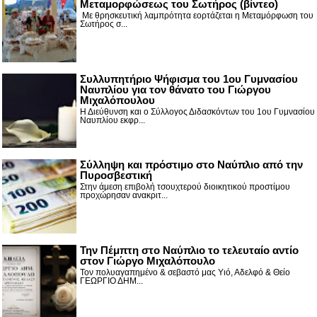
Μεταμορφώσεως του Σωτήρος (βίντεο)
Με θρησκευτική λαμπρότητα εορτάζεται η Μεταμόρφωση του
Σωτήρος σ...
Συλλυπητήριο Ψήφισμα του 1ου Γυμνασίου
Ναυπλίου για τον θάνατο του Γιώργου
Μιχαλόπουλου
Η Διεύθυνση και ο Σύλλογος Διδασκόντων του 1ου Γυμνασίου
Ναυπλίου εκφρ...
Σύλληψη και πρόστιμο στο Ναύπλιο από την
Πυροσβεστική
Στην άμεση επιβολή τσουχτερού διοικητικού προστίμου
προχώρησαν ανακριτ...
Την Πέμπτη στο Ναύπλιο το τελευταίο αντίο
στον Γιώργο Μιχαλόπουλο
Τον πολυαγαπημένο & σεβαστό μας Υιό, Αδελφό & Θείο
ΓΕΩΡΓΙΟ ΔΗΜ...