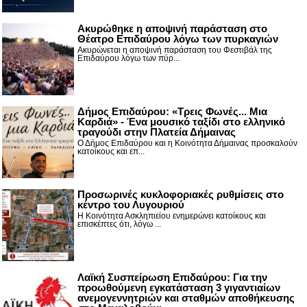
Ακυρώθηκε η αποψινή παράσταση στο
Θέατρο Επιδαύρου λόγω των πυρκαγιών
Ακυρώνεται η αποψινή παράσταση του Φεστιβάλ της
Επιδαύρου λόγω των πύρ...
Δήμος Επιδαύρου: «Τρεις Φωνές... Μια
Καρδιά» - Ένα μουσικό ταξίδι στο ελληνικό
τραγούδι στην Πλατεία Δήμαινας
Ο Δήμος Επιδαύρου και η Κοινότητα Δήμαινας προσκαλούν
κατοίκους και επ...
Προσωρινές κυκλοφοριακές ρυθμίσεις στο
κέντρο του Λυγουριού
Η Κοινότητα Ασκληπιείου ενημερώνει κατοίκους και
επισκέπτες ότι, λόγω ...
Λαϊκή Συσπείρωση Επιδαύρου: Για την
προωθούμενη εγκατάσταση 3 γιγαντιαίων
ανεμογεννητριών και σταθμών αποθήκευσης